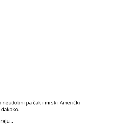
 neudobni pa čak i mrski. Američki
, dakako.
iraju…