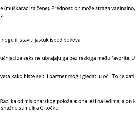
(muškarac iza žene). Prednost: on može straga vaginalno, ali
i.
 nogu ili staviti jastuk ispod bokova.
učnjaci za seks ne ubrajaju ga bez razloga među favorite. U 
eta kako biste se ti i partner mogli gledati u oči. To će dati 
Razlika od misionarskog položaja: ona leži na leđima, a on kl
u snažno stimulira G-točku.