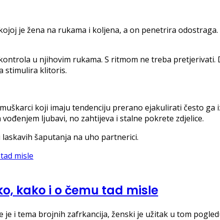
kojoj je žena na rukama i koljena, a on penetrira odostraga. 
 kontrola u njihovim rukama. S ritmom ne treba pretjerivati
 stimulira klitoris.
muškarci koji imaju tendenciju prerano ejakulirati često ga 
 vođenjem ljubavi, no zahtijeva i stalne pokrete zdjelice.
 laskavih šaputanja na uho partnerici.
, kako i o čemu tad misle
e i tema brojnih zafrkancija, ženski je užitak u tom pogled