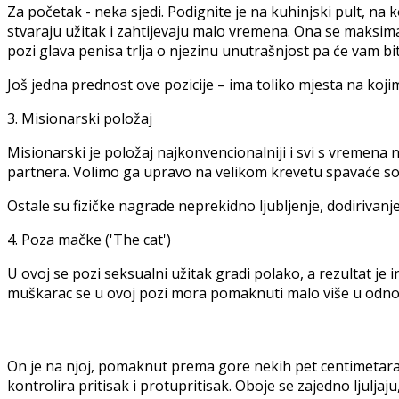
Za početak - neka sjedi. Podignite je na kuhinjski pult, na 
stvaraju užitak i zahtijevaju malo vremena. Ona se maksimal
pozi glava penisa trlja o njezinu unutrašnjost pa će vam bi
Još jedna prednost ove pozicije – ima toliko mjesta na koji
3. Misionarski položaj
Misionarski je položaj najkonvencionalniji i svi s vremena
partnera. Volimo ga upravo na velikom krevetu spavaće s
Ostale su fizičke nagrade neprekidno ljubljenje, dodirivanje i
4. Poza mačke ('The cat')
U ovoj se pozi seksualni užitak gradi polako, a rezultat je 
muškarac se u ovoj pozi mora pomaknuti malo više u odnos
On je na njoj, pomaknut prema gore nekih pet centimetara
kontrolira pritisak i protupritisak. Oboje se zajedno ljuljaj