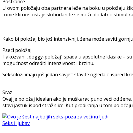
Postrance
U ovom položaju oba partnera leže na boku u položaju žlice 
tome klitoris ostaje slobodan te se može dodatno stimulirat
Kako bi položaj bio još intenzivniji, žena može saviti gornju
Pseći položaj
Takozvani „doggy-položaj“ spada u apsolutne klasike – str
mogućnost odrediti intenzivnost i brzinu.
Seksolozi imaju još jedan savjet: stavite ogledalo ispred krev
Sraz
Ovaj je položaj idealan ako je muškarac puno veći od žene. 
stavi jastuk ispod stražnjice. Kut prodiranja u tom položaj
Seks i ljubav