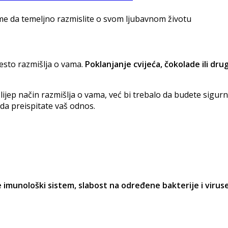
eme da temeljno razmislite o svom ljubavnom životu
često razmišlja o vama.
Poklanjanje cvijeća, čokolade ili dr
ijep način razmišlja o vama, već bi trebalo da budete sigurn
 da preispitate vaš odnos.
 imunološki sistem, slabost na određene bakterije i viruse