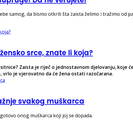
sebe samog, da bismo otkrili šta zaista želimo i tražimo od p
ensko srce, znate li koja?
itnice? Zaista je riječ o jednostavnom djelovanju, koje će
rlo je vjerovatno da će žena ostati razočarana.
 pažnje svakog muškarca
gotovo onog muškarca koji joj se dopada.