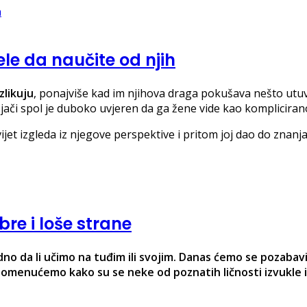
le da naučite od njih
zlikuju
, ponajviše kad im njihova draga pokušava nešto utuvi
a jači spol je duboko uvjeren da ga žene vide kao komplicira
et izgleda iz njegove perspektive i pritom joj dao do znanja š
bre i loše strane
edno da li učimo na tuđim ili svojim. Danas ćemo se pozabav
pomenućemo kako su se neke od poznatih ličnosti izvukle iz