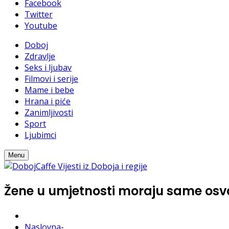
Facebook
Twitter
Youtube
Doboj
Zdravlje
Seks i ljubav
Filmovi i serije
Mame i bebe
Hrana i piće
Zanimljivosti
Sport
Ljubimci
Menu
Žene u umjetnosti moraju same osvaj
Naslovna
-