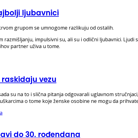
bolji ljubavnici
 krvom grupom se umnogome razlikuju od ostalih.
 razmišljanju, impulsivni su, ali su i odlični ljubavnici. Lj
jihov partner uživa u tome.
 raskidaju vezu
 sada su na to i slična pitanja odgovarali uglavnom stručnjaci
 muškarcima o tome koje ženske osobine ne mogu da prihvate
ubavi do 30. rođendana