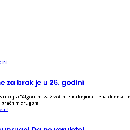
e za brak je u 26. godini
hs u knjizi “Algoritmi za život prema kojima treba donositi
a bračnim drugom.
supruge! Da ne verujete!