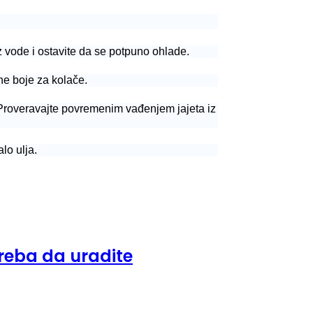
iz vode i ostavite da se potpuno ohlade.
ne boje za kolače.
. Proveravajte povremenim vađenjem jajeta iz
lo ulja.
reba da uradite