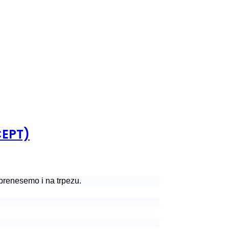
CEPT)
prenesemo i na trpezu.