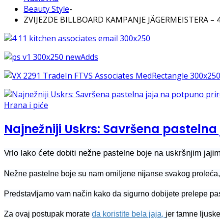
Beauty Style
-
ZVIJEZDE BILLBOARD KAMPANJE JÄGERMEISTERA – 4
Hrana i piće
Najnežniji Uskrs: Savršena pasteln
Vrlo lako ćete dobiti nežne pastelne boje na uskršnjim jaji
Nežne pastelne boje su nam omiljene nijanse svakog proleća, 
Predstavljamo vam način kako da sigurno dobijete prelepe pa
Za ovaj postupak morate
da koristite bela jaja,
jer tamne ljusk