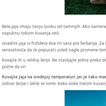
Bela jaja imaju tanju ljusku od tamnijih. Ako nameravat
napuknu tokom kuvanja veći.
Izvadite jaja iz frižidera dva-tri sata pre farbanja. 
verovatnoća da će popucati usled nagle promene temp
Kuvajte ih u velikoj šerpi. Ne stavljajte jedna prek
počne da vri.
Kuvajte jaja na srednjoj temperaturi jer je tako ma
zidove šerpe i lakše se lome. Kako voda tokom kuvanj