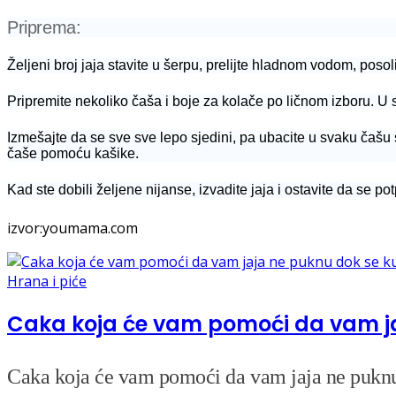
Priprema:
Željeni broj jaja stavite u šerpu, prelijte hladnom vodom, posol
Pripremite nekoliko čaša i boje za kolače po ličnom izboru. U 
Izmešajte da se sve sve lepo sjedini, pa ubacite u svaku čašu
čaše pomoću kašike.
Kad ste dobili željene nijanse, izvadite jaja i ostavite da se 
izvor:youmama.com
Hrana i piće
Caka koja će vam pomoći da vam jaj
Caka koja će vam pomoći da vam jaja ne puknu 