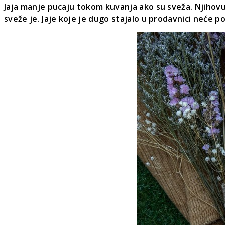
Jaja manje pucaju tokom kuvanja ako su sveža. Njihovu
sveže je. Jaje koje je dugo stajalo u prodavnici neće p