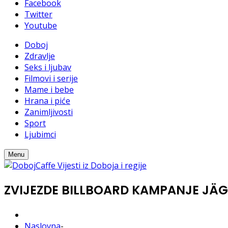
Facebook
Twitter
Youtube
Doboj
Zdravlje
Seks i ljubav
Filmovi i serije
Mame i bebe
Hrana i piće
Zanimljivosti
Sport
Ljubimci
Menu
ZVIJEZDE BILLBOARD KAMPANJE JÄG
Naslovna
-