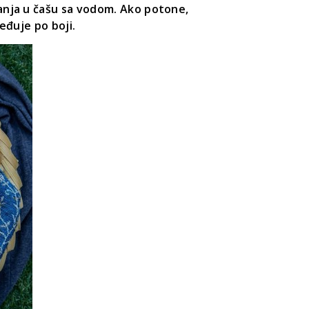
vanja u čašu sa vodom. Ako potone,
eđuje po boji.