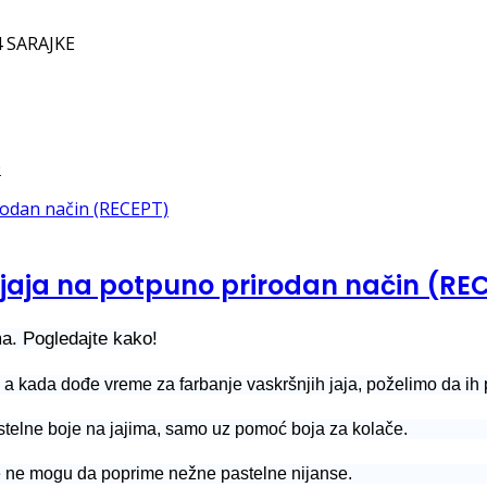
 SARAJKE
a jaja na potpuno prirodan način (RE
ma. Pogledajte kako!
a kada dođe vreme za farbanje vaskršnjih jaja, poželimo da ih 
stelne boje na jajima, samo uz pomoć boja za kolače.
e ne mogu da poprime nežne pastelne nijanse.