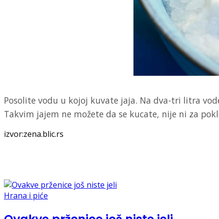
Posolite vodu u kojoj kuvate jaja. Na dva-tri litra vod
Takvim jajem ne možete da se kucate, nije ni za poklon
izvor:zena.blic.rs
Hrana i piće