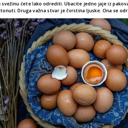
 svežinu ćete lako odrediti. Ubacite jedno jaje iz pako
otonuti. Druga važna stvar je čvrstina ljuske. Ona se odr