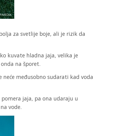
OFIMEDIA
ja za svetlije boje, ali je rizik da
ko kuvate hladna jaja, velika je
 onda na šporet.
o se neće međusobno sudarati kad voda
 pomera jaja, pa ona udaraju u
una vode.