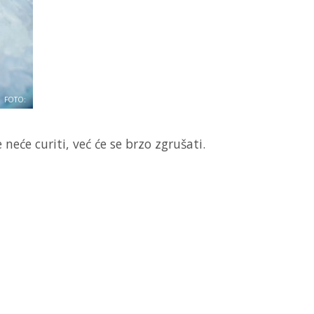
FOTO:
 neće curiti, već će se brzo zgrušati.