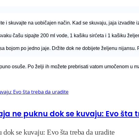
ite i skuvajte na uobičajen način. Kad se skuvaju, jaja izvadite 
svaku čašu sipajte 200 ml vode, 1 kašiku sirćeta i 1 kašiku želje
 sa bojom po jedno jaje. Držite dok ne dobijete željenu nijansu
potpuno osuše. Po želji ih možete prebrisati vatom umočenom u ma
a ne puknu dok se kuvaju: Evo šta t
dok se kuvaju: Evo šta treba da uradite