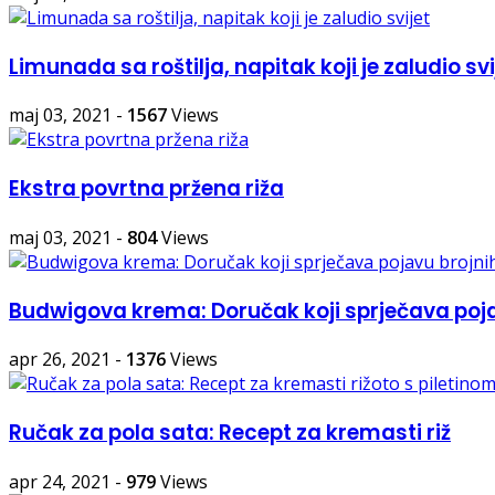
Limunada sa roštilja, napitak koji je zaludio svi
maj 03, 2021
-
1567
Views
Ekstra povrtna pržena riža
maj 03, 2021
-
804
Views
Budwigova krema: Doručak koji sprječava poja
apr 26, 2021
-
1376
Views
Ručak za pola sata: Recept za kremasti riž
apr 24, 2021
-
979
Views