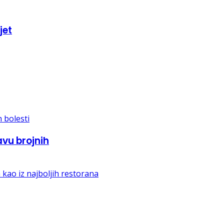
jet
vu brojnih