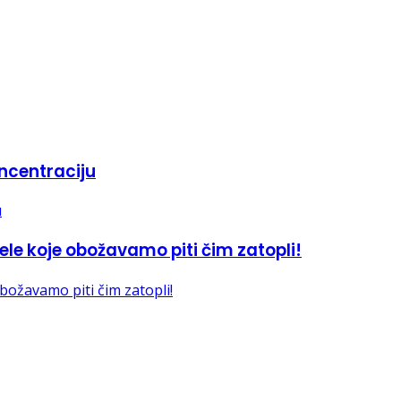
ncentraciju
le koje obožavamo piti čim zatopli!