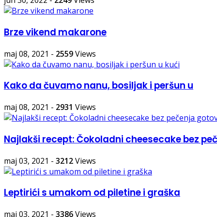
jun 30, 2022
-
2249
Views
Brze vikend makarone
maj 08, 2021
-
2559
Views
Kako da čuvamo nanu, bosiljak i peršun u
maj 08, 2021
-
2931
Views
Najlakši recept: Čokoladni cheesecake bez pe
maj 03, 2021
-
3212
Views
Leptirići s umakom od piletine i graška
maj 03, 2021
-
3386
Views