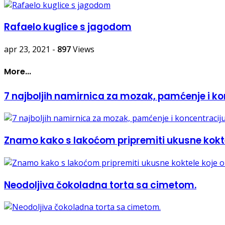
Rafaelo kuglice s jagodom
apr 23, 2021
-
897
Views
More...
7 najboljih namirnica za mozak, pamćenje i ko
Znamo kako s lakoćom pripremiti ukusne kokte
Neodoljiva čokoladna torta sa cimetom.