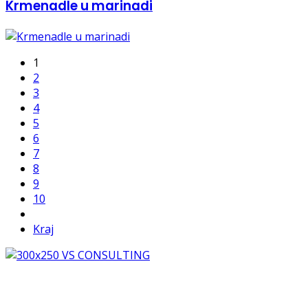
Krmenadle u marinadi
1
2
3
4
5
6
7
8
9
10
Kraj