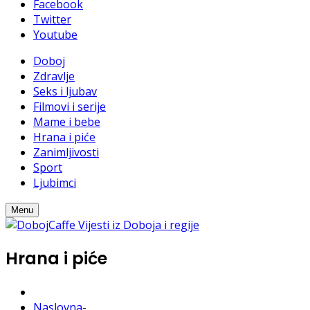
Facebook
Twitter
Youtube
Doboj
Zdravlje
Seks i ljubav
Filmovi i serije
Mame i bebe
Hrana i piće
Zanimljivosti
Sport
Ljubimci
Menu
Hrana i piće
Naslovna
-