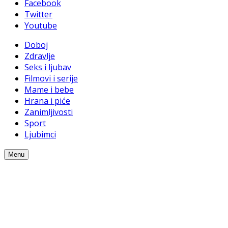
Facebook
Twitter
Youtube
Doboj
Zdravlje
Seks i ljubav
Filmovi i serije
Mame i bebe
Hrana i piće
Zanimljivosti
Sport
Ljubimci
Menu