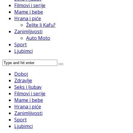
Filmovi i serije
Mame i bebe
Hrana i piće
Želite li Kafu?
Zanimljivosti
Auto Moto
Sport
Ljubimci
Doboj
Zdravlje
Seks i ljubav
Filmovi i serije
Mame i bebe
Hrana i piće
Zanimljivosti
Sport
Ljubimci