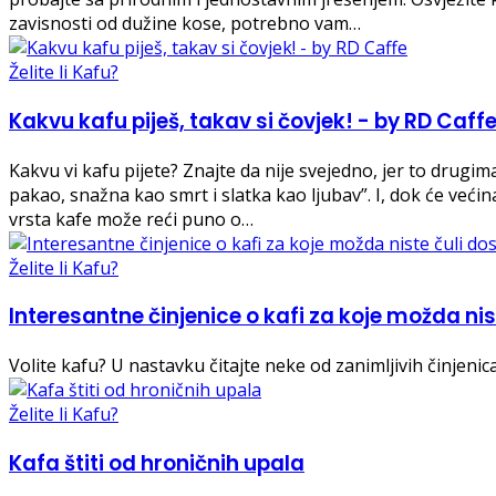
zavisnosti od dužine kose, potrebno vam…
Želite li Kafu?
Kakvu kafu piješ, takav si čovjek! - by RD Caff
Kakvu vi kafu pijete? Znajte da nije svejedno, jer to drugi
pakao, snažna kao smrt i slatka kao ljubav”. I, dok će veći
vrsta kafe može reći puno o…
Želite li Kafu?
Interesantne činjenice o kafi za koje možda ni
Volite kafu? U nastavku čitajte neke od zanimljivih činjeni
Želite li Kafu?
Kafa štiti od hroničnih upala