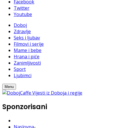
Facebook
Twitter
Youtube
Doboj
Zdravlje
Seks i ljubav
Filmovi i serije
Mame i bebe
Hrana i piće
Zanimljivosti
Sport
Ljubimci
Menu
Sponzorisani
Naslovna
-