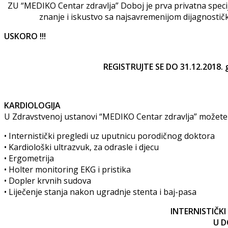
ZU “MEDIKO Centar zdravlja” Doboj je prva privatna speci
znanje i iskustvo sa najsavremenijom dijagnostičk
USKORO !!!
REGISTRUJTE SE DO 31.12.2018
KARDIOLOGIJA
U Zdravstvenoj ustanovi “MEDIKO Centar zdravlja” možete o
• Internistički pregledi uz uputnicu porodičnog doktora
• Kardiološki ultrazvuk, za odrasle i djecu
• Ergometrija
• Holter monitoring EKG i pristika
• Dopler krvnih sudova
• Liječenje stanja nakon ugradnje stenta i baj-pasa
INTERNISTIČK
U D