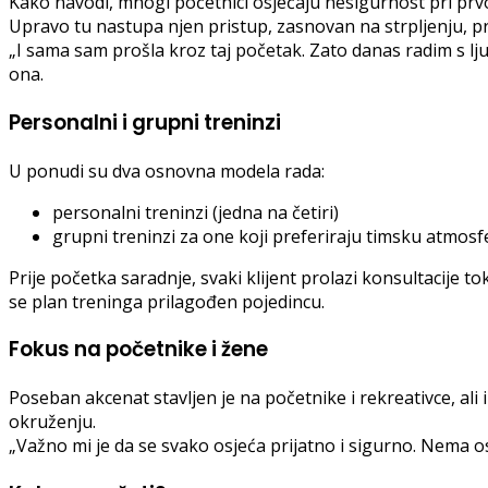
Kako navodi, mnogi početnici osjećaju nesigurnost pri prvo
Upravo tu nastupa njen pristup, zasnovan na strpljenju, pr
„I sama sam prošla kroz taj početak. Zato danas radim s l
ona.
Personalni i grupni treninzi
U ponudi su dva osnovna modela rada:
personalni treninzi (jedna na četiri)
grupni treninzi za one koji preferiraju timsku atmosf
Prije početka saradnje, svaki klijent prolazi konsultacije 
se plan treninga prilagođen pojedincu.
Fokus na početnike i žene
Poseban akcenat stavljen je na početnike i rekreativce, al
okruženju.
„Važno mi je da se svako osjeća prijatno i sigurno. Nema o