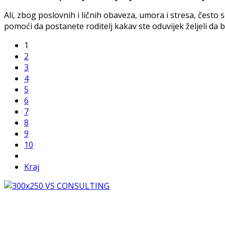
Ali, zbog poslovnih i ličnih obaveza, umora i stresa, često
pomoći da postanete roditelj kakav ste oduvijek željeli da 
1
2
3
4
5
6
7
8
9
10
Kraj