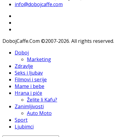
info@dobojcaffe.com
DobojCaffe.Com ©2007-2026. All rights reserved.
Doboj
Marketing
Zdravlje
Seks i ljubav
Filmovi i serije
Mame i bebe
Hrana i piće
Želite li Kafu?
Zanimljivosti
Auto Moto
Sport
Ljubimci