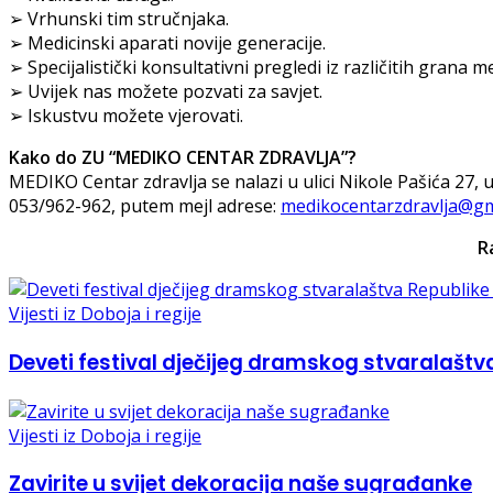
➢ Vrhunski tim stručnjaka.
➢ Medicinski aparati novije generacije.
➢ Specijalistički konsultativni pregledi iz različitih grana m
➢ Uvijek nas možete pozvati za savjet.
➢ Iskustvu možete vjerovati.
Kako do ZU “MEDIKO CENTAR ZDRAVLJA”?
MEDIKO Centar zdravlja se nalazi u ulici Nikole Pašića 27,
053/962-962, putem mejl adrese:
medikocentarzdravlja@gm
R
Vijesti iz Doboja i regije
Deveti festival dječijeg dramskog stvaralaštv
Vijesti iz Doboja i regije
Zavirite u svijet dekoracija naše sugrađanke