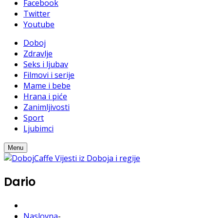
Facebook
Twitter
Youtube
Doboj
Zdravlje
Seks i ljubav
Filmovi i serije
Mame i bebe
Hrana i piće
Zanimljivosti
Sport
Ljubimci
Menu
Dario
Naslovna
-