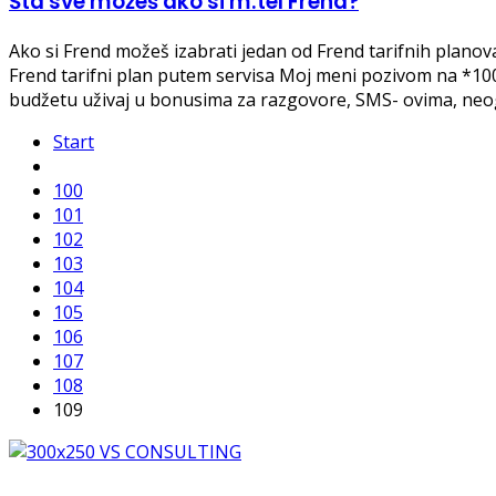
Šta sve možeš ako si m:tel Frend?
Ako si Frend možeš izabrati jedan od Frend tarifnih planova, 
Frend tarifni plan putem servisa Moj meni pozivom na *10
budžetu uživaj u bonusima za razgovore, SMS- ovima, ne
Start
100
101
102
103
104
105
106
107
108
109