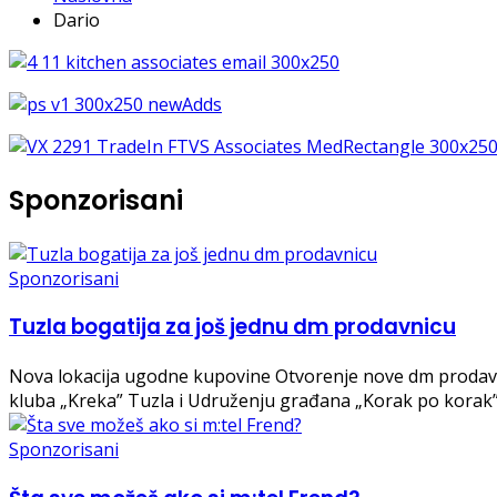
Dario
Sponzorisani
Sponzorisani
Tuzla bogatija za još jednu dm prodavnicu
Nova lokacija ugodne kupovine Otvorenje nove dm prodavni
kluba „Kreka” Tuzla i Udruženju građana „Korak po korak”
Sponzorisani