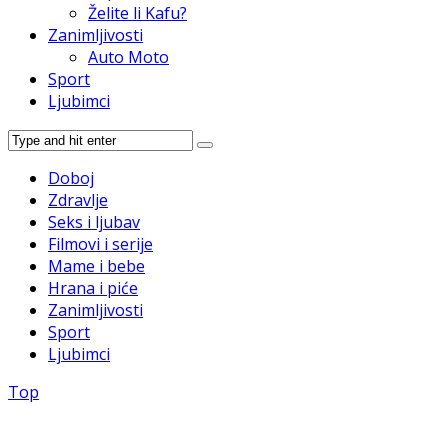
Želite li Kafu?
Zanimljivosti
Auto Moto
Sport
Ljubimci
Doboj
Zdravlje
Seks i ljubav
Filmovi i serije
Mame i bebe
Hrana i piće
Zanimljivosti
Sport
Ljubimci
Top