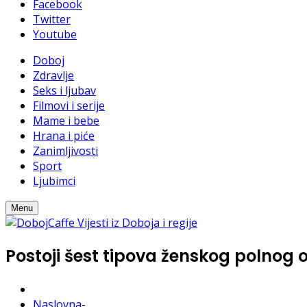
Facebook
Twitter
Youtube
Doboj
Zdravlje
Seks i ljubav
Filmovi i serije
Mame i bebe
Hrana i piće
Zanimljivosti
Sport
Ljubimci
Menu
Postoji šest tipova ženskog polnog
Naslovna
-