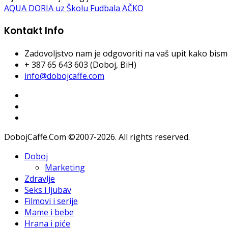
AQUA DORIA uz Školu Fudbala AČKO
Kontakt Info
Zadovoljstvo nam je odgovoriti na vaš upit kako bismo 
+ 387 65 643 603 (Doboj, BiH)
info@dobojcaffe.com
DobojCaffe.Com ©2007-2026. All rights reserved.
Doboj
Marketing
Zdravlje
Seks i ljubav
Filmovi i serije
Mame i bebe
Hrana i piće