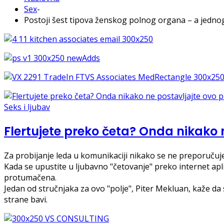
Sex
-
Postoji šest tipova ženskog polnog organa – a jedn
Seks i ljubav
Flertujete preko četa? Onda nikako n
Za probijanje leda u komunikaciji nikako se ne preporuču
Kada se upustite u ljubavno "četovanje" preko internet apli
protumačena.
Jedan od stručnjaka za ovo "polje", Piter Mekluan, kaže d
strane bavi.