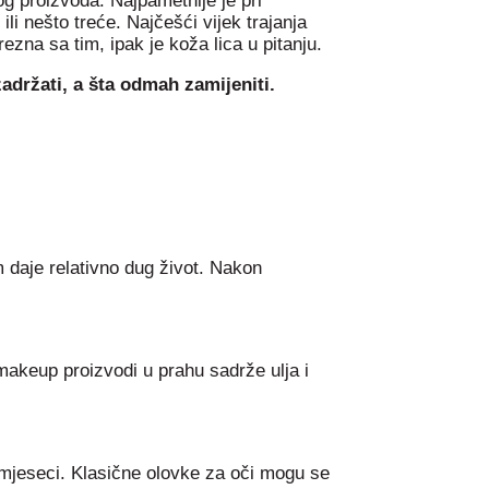
og proizvoda. Najpametnije je pri
li nešto treće. Najčešći vijek trajanja
zna sa tim, ipak je koža lica u pitanju.
adržati, a šta odmah zamijeniti.
m daje relativno dug život. Nakon
makeup proizvodi u prahu sadrže ulja i
est mjeseci. Klasične olovke za oči mogu se