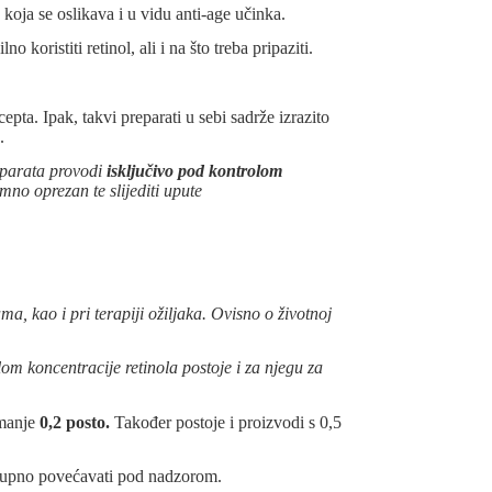
 koja se oslikava i u vidu anti-age učinka.
oristiti retinol, ali i na što treba pripaziti.
epta. Ipak, takvi preparati u sebi sadrže izrazito
.
reparata provodi
isključivo pod kontrolom
imno oprezan te slijediti upute
a, kao i pri terapiji ožiljaka. Ovisno o životnoj
lom koncentracije retinola postoje i za njegu za
jmanje
0,2 posto.
Također postoje i proizvodi s 0,5
ostupno povećavati pod nadzorom.