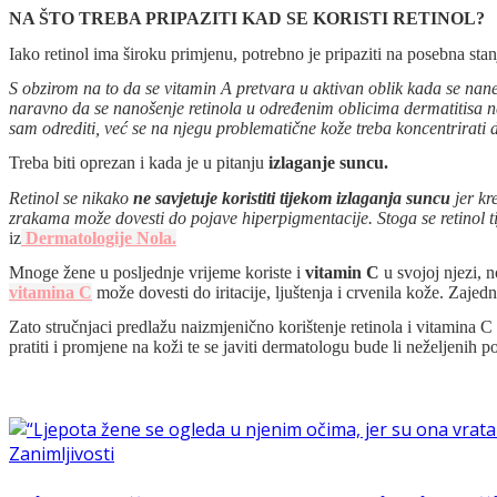
NA ŠTO TREBA PRIPAZITI KAD SE KORISTI RETINOL?
Iako retinol ima široku primjenu, potrebno je pripaziti na posebna stan
S obzirom na to da se vitamin A pretvara u aktivan oblik kada se nanes
naravno da se nanošenje retinola u određenim oblicima dermatitisa ne 
sam odrediti, već se na njegu problematične kože treba koncentrirati d
Treba biti oprezan i kada je u pitanju
izlaganje suncu.
Retinol se nikako
ne savjetuje koristiti tijekom izlaganja suncu
jer kr
zrakama može dovesti do pojave hiperpigmentacije. Stoga se retinol tij
iz
Dermatologije Nola.
Mnoge žene u posljednje vrijeme koriste i
vitamin C
u svojoj njezi, n
vitamina C
može dovesti do iritacije, ljuštenja i crvenila kože. Zajed
Zato stručnjaci predlažu naizmjenično korištenje retinola i vitamina C 
pratiti i promjene na koži te se javiti dermatologu bude li neželjenih po
Zanimljivosti