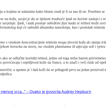
ja u kojima se nalazimo kako bismo znali je li za nas ili ne. Posebno se 
e na kožu, savjet je da se tijekom trudnoće ipak ne koriste sastojci s r
savjetuje. Ipak, i tada postoje određene faze kada se retinol može uves
ermatolog koji će odrediti dinamiku nanošenja, kao i postotak retinola u
eme s visokom koncentracijom retinola mogu dovesti kožu do stanja irit
ekom boravka na moru, na visokim planinama ili utjecaju soli i vjetra n
o ako se odlučite koristiti retinol, jedno od toga treba barem privremen
no povećavaju i osjetljivost kože na Sunce, a to znači i veći rizik od op
navečer, a uputno je i dati koži da se prilagodi prvo na jedan proizvod 
sljedica.