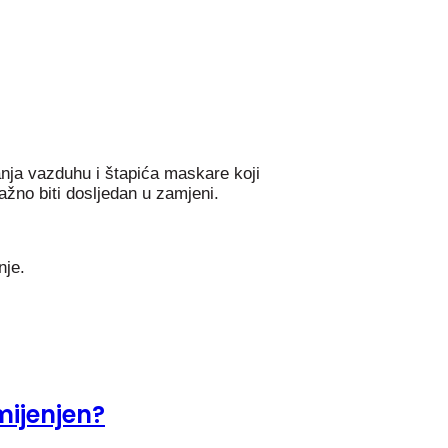
ganja vazduhu i štapića maskare koji
ažno biti dosljedan u zamjeni.
nje.
mijenjen?