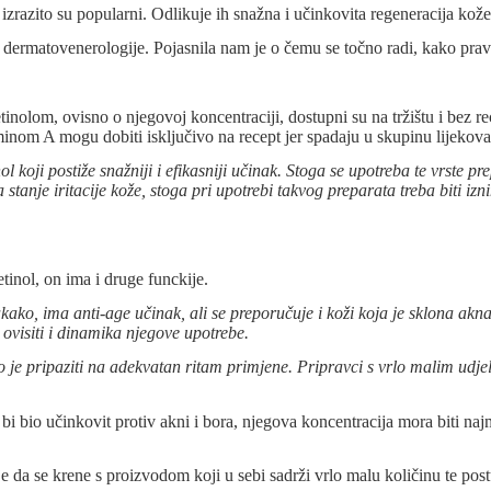
 izrazito su popularni. Odlikuje ih snažna i učinkovita regeneracija kože
rmatovenerologije. Pojasnila nam je o čemu se točno radi, kako pravilno k
tinolom, ovisno o njegovoj koncentraciji, dostupni su na tržištu i bez rec
aminom A mogu dobiti isključivo na recept jer spadaju u skupinu lijekova
ol koji postiže snažniji i efikasniji učinak. Stoga se upotreba te vrste p
stanje iritacije kože, stoga pri upotrebi takvog preparata treba biti izn
inol, on ima i druge funckije.
ako, ima anti-age učinak, ali se preporučuje i koži koja je sklona aknam
 ovisiti i dinamika njegove upotrebe.
bno je pripaziti na adekvatan ritam primjene. Pripravci s vrlo malim udje
 bi bio učinkovit protiv akni i bora, njegova koncentracija mora biti na
je da se krene s proizvodom koji u sebi sadrži vrlo malu količinu te p