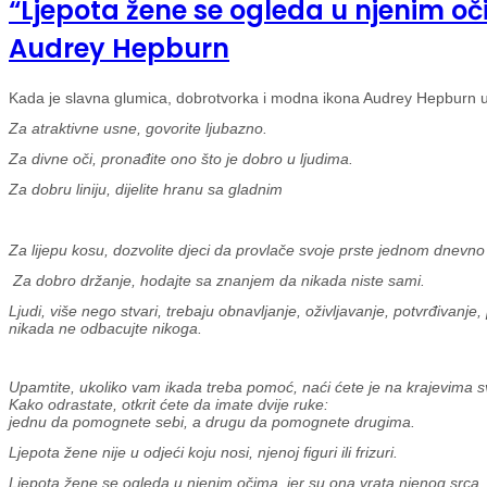
“Ljepota žene se ogleda u njenim oč
Audrey Hepburn
Kada je slavna glumica, dobrotvorka i modna ikona Audrey Hepburn upita
Za atraktivne usne, govorite ljubazno.
Za divne oči, pronađite ono što je dobro u ljudima.
Za dobru liniju, dijelite hranu sa gladnim
Za lijepu kosu, dozvolite djeci da provlače svoje prste jednom dnevno 
Za dobro držanje, hodajte sa znanjem da nikada niste sami.
Ljudi, više nego stvari, trebaju obnavljanje, oživljavanje, potvrđivanje,
nikada ne odbacujte nikoga.
Upamtite, ukoliko vam ikada treba pomoć, naći ćete je na krajevima s
Kako odrastate, otkrit ćete da imate dvije ruke:
jednu da pomognete sebi, a drugu da pomognete drugima.
Ljepota žene nije u odjeći koju nosi, njenoj figuri ili frizuri.
Ljepota žene se ogleda u njenim očima, jer su ona vrata njenog srca, 