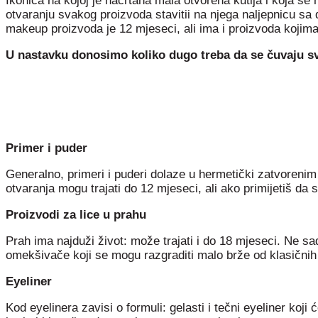
Ikonica na kojoj je nacrtana mala otvorena kutija i koja s
otvaranju svakog proizvoda stavitii na njega naljepnicu sa d
makeup proizvoda je 12 mjeseci, ali ima i proizvoda kojima 
U nastavku donosimo koliko dugo treba da se čuvaju svi
Primer i puder
Generalno, primeri i puderi dolaze u hermetički zatvorenim 
otvaranja mogu trajati do 12 mjeseci, ali ako primijetiš da 
Proizvodi za lice u prahu
Prah ima najduži život: može trajati i do 18 mjeseci. Ne s
omekšivače koji se mogu razgraditi malo brže od klasičnih
Eyeliner
Kod eyelinera zavisi o formuli: gelasti i tečni eyeliner koji 