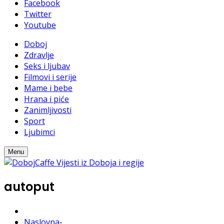
Facebook
Twitter
Youtube
Doboj
Zdravlje
Seks i ljubav
Filmovi i serije
Mame i bebe
Hrana i piće
Zanimljivosti
Sport
Ljubimci
Menu
autoput
Naslovna
-