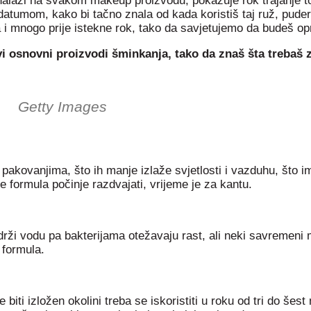
e nalazi na svakom makeup proizvodu, pokazuje rok trajanje t
atumom, kako bi tačno znala od kada koristiš taj ruž, puder i
i mnogo prije istekne rok, tako da savjetujemo da budeš opre
 osnovni proizvodi šminkanja, tako da znaš šta trebaš z
Getty Images
pakovanjima, što ih manje izlaže svjetlosti i vazduhu, što i
se formula počinje razdvajati, vrijeme je za kantu.
adrži vodu pa bakterijama otežavaju rast, ali neki savremeni 
 formula.
će biti izložen okolini treba se iskoristiti u roku od tri do š