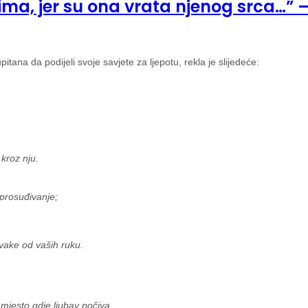
ima, jer su ona vrata njenog srca…” –
na da podijeli svoje savjete za ljepotu, rekla je slijedeće:
kroz nju.
 prosuđivanje;
vake od vaših ruku.
mjesto gdje ljubav počiva.