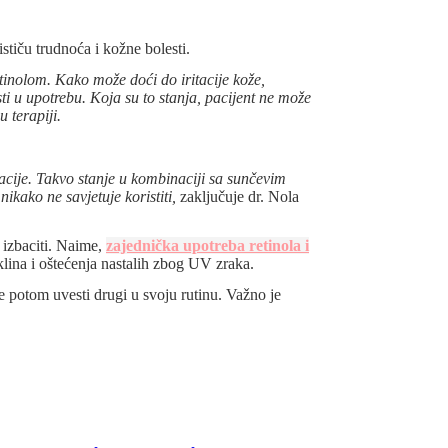
ističu trudnoća i kožne bolesti.
etinolom. Kako može doći do iritacije kože,
ti u upotrebu. Koja su to stanja, pacijent ne može
 terapiji.
acije. Takvo stanje u kombinaciji sa sunčevim
ikako ne savjetuje koristiti,
zaključuje dr. Nola
o izbaciti. Naime,
zajednička upotreba retinola i
eklina i oštećenja nastalih zbog UV zraka.
te potom uvesti drugi u svoju rutinu. Važno je