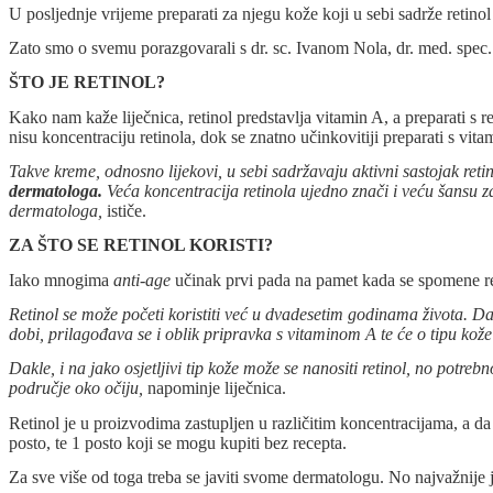
U posljednje vrijeme preparati za njegu kože koji u sebi sadrže retinol
Zato smo o svemu porazgovarali s dr. sc. Ivanom Nola, dr. med. spec. de
ŠTO JE RETINOL?
Kako nam kaže liječnica, retinol predstavlja vitamin A, a preparati s re
nisu koncentraciju retinola, dok se znatno učinkovitiji preparati s vit
Takve kreme, odnosno lijekovi, u sebi sadržavaju aktivni sastojak retin
dermatologa.
Veća koncentracija retinola ujedno znači i veću šansu za 
dermatologa,
ističe.
ZA ŠTO SE RETINOL KORISTI?
Iako mnogima
anti-age
učinak prvi pada na pamet kada se spomene ret
Retinol se može početi koristiti već u dvadesetim godinama života. Dak
dobi, prilagođava se i oblik pripravka s vitaminom A te će o tipu kože
Dakle, i na jako osjetljivi tip kože može se nanositi retinol, no potre
područje oko očiju,
napominje liječnica.
Retinol je u proizvodima zastupljen u različitim koncentracijama, a da
posto, te 1 posto koji se mogu kupiti bez recepta.
Za sve više od toga treba se javiti svome dermatologu. No najvažnije 