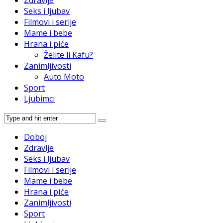
Zdravlje
Seks i ljubav
Filmovi i serije
Mame i bebe
Hrana i piće
Želite li Kafu?
Zanimljivosti
Auto Moto
Sport
Ljubimci
Doboj
Zdravlje
Seks i ljubav
Filmovi i serije
Mame i bebe
Hrana i piće
Zanimljivosti
Sport