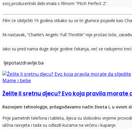
svoj producentski debi imala s filmom “Pitch Perfect 2”.
Film će obilježiti 19 godina otkako su se tri glumice pojavile kao Cha
Ni nastavak, “Charlie’s Angels: Full Throttle” nije prošao loše, zara
Iako su pred nama duge dvije godine čekanja, već se radujemo treće
ljepotaizdravlje.ba
Mame i bebe
Želite li sretnu djecu? Evo koja pravila morate d
Razvojem tehnologije, prilagođavamo način života i, u ovom slu
Prije pametnih telefona i tableta, djeca su slobodno vrijeme provodila
ulična rasvjeta i tada su odlazili kućama na večeru i kupanje.