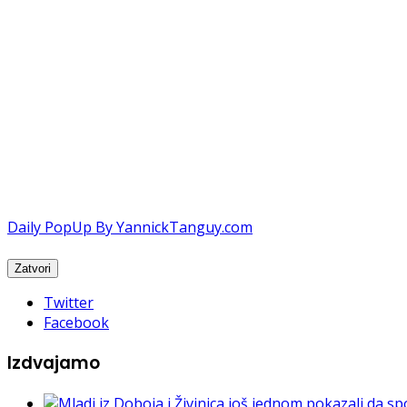
Daily PopUp By YannickTanguy.com
Twitter
Facebook
Izdvajamo