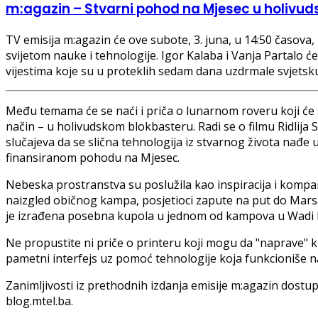
m:agazin – Stvarni pohod na Mjesec u holivu
TV emisija m:agazin će ove subote, 3. juna, u 14:50 časova
svijetom nauke i tehnologije. Igor Kalaba i Vanja Partalo 
vijestima koje su u proteklih sedam dana uzdrmale svjets
Među temama će se naći i priča o lunarnom roveru koji će 
način – u holivudskom blokbasteru. Radi se o filmu Ridlija S
slučajeva da se slična tehnologija iz stvarnog života nađe
finansiranom pohodu na Mjesec.
Nebeska prostranstva su poslužila kao inspiracija i kompan
naizgled običnog kampa, posjetioci zapute na put do Mars
je izrađena posebna kupola u jednom od kampova u Wadi R
Ne propustite ni priče o printeru koji mogu da "naprave" k
pametni interfejs uz pomoć tehnologije koja funkcioniše n
Zanimljivosti iz prethodnih izdanja emisije m:agazin dostup
blog.mtel.ba.