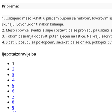
Priprema:
1. Usitnjeno meso kuhati u pilećem bujonu sa mrkvom, lovorovim li
skuhaju. Lovor ukloniti nakon kuhanja.
2. Meso i povrće izvaditi iz supe i ostaviti da se prohladi, pa usitniti
3. Tokom pasiranja dodavati puter isječen na listiće. Na kraju začini
4. Sipati u posudu sa poklopcem, sačekati da se ohladi, poklopiti, čuv
ljepotaizdravlje.ba
1
2
3
4
5
6
7
8
9