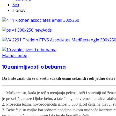
Sex
-
slonovi
Mame i bebe
10 zanimljivosti o bebama
Da li ste znali da se u svetu svakih osam sekundi rodi jedno dete
1. Muškarci su, kada je reč o menjanju pelena, brži i spretniji od že
je presvlače, maze i ljube bebu, a tate ”ne gube vreme” na takve aktiv
2. Prosečna težina novorođenčeta iznosi 3.300 g, od čega na glavu (što
3. Bebe čije su majke bar jednom nedeljno tokom trudnoće konzumirale
om ranije počinju da govore i da imaju bogatiji rečnik.