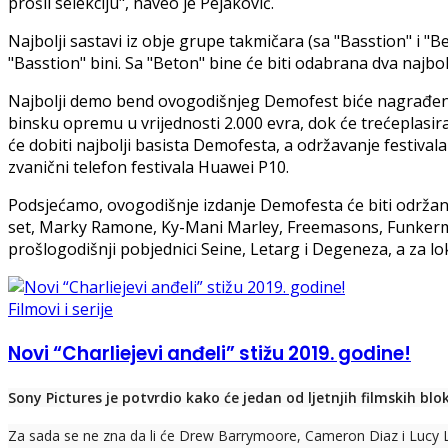
prošli selekciju", naveo je Pejaković.
Najbolji sastavi iz obje grupe takmičara (sa "Basstion" i "B
"Basstion" bini. Sa "Beton" bine će biti odabrana dva najbo
Najbolji demo bend ovogodišnjeg Demofest biće nagrađen 
binsku opremu u vrijednosti 2.000 evra, dok će trećeplasir
će dobiti najbolji basista Demofesta, a održavanje festivala 
zvanični telefon festivala Huawei P10.
Podsjećamo, ovogodišnje izdanje Demofesta će biti održano 
set, Marky Ramone, Ky-Mani Marley, Freemasons, Funkerman,
prošlogodišnji pobjednici Seine, Letarg i Degeneza, a za l
Filmovi i serije
Novi “Charliejevi anđeli” stižu 2019. godine!
Sony Pictures je potvrdio kako će jedan od ljetnjih filmskih blok
Za sada se ne zna da li će Drew Barrymoore, Cameron Diaz i Lucy Liu 