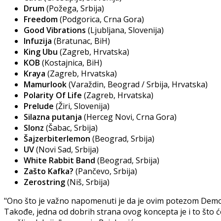
Drum
(Požega, Srbija)
Freedom
(Podgorica, Crna Gora)
Good Vibrations
(Ljubljana, Slovenija)
Infuzija
(Bratunac, BiH)
King Ubu
(Zagreb, Hrvatska)
KOB
(Kostajnica, BiH)
Kraya
(Zagreb, Hrvatska)
Mamurlook
(Varaždin, Beograd / Srbija, Hrvatska)
Polarity Of Life
(Zagreb, Hrvatska)
Prelude
(Žiri, Slovenija)
Silazna putanja
(Herceg Novi, Crna Gora)
Slonz
(Šabac, Srbija)
Šajzerbiterlemon
(Beograd, Srbija)
UV
(Novi Sad, Srbija)
White Rabbit Band
(Beograd, Srbija)
Zašto Kafka?
(Pančevo, Srbija)
Zerostring
(Niš, Srbija)
"Ono što je važno napomenuti je da je ovim potezom Demof
Takođe, jedna od dobrih strana ovog koncepta je i to što će