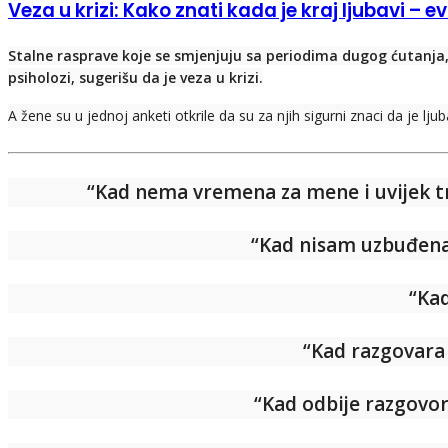
Veza u krizi: Kako znati kada je kraj ljubavi – ev
Stalne rasprave koje se smjenjuju sa periodima dugog ćutanja,
psiholozi, sugerišu da je veza u krizi.
A žene su u jednoj anketi otkrile da su za njih sigurni znaci da je lj
“Kad nema vremena za mene i uvijek traž
“Kad nisam uzbuđena 
“Kad
“Kad razgovara 
“Kad odbije razgovor