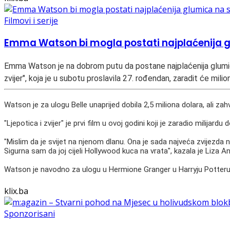
Filmovi i serije
Emma Watson bi mogla postati najplaćenija g
Emma Watson je na dobrom putu da postane najplaćenija glumica 
zvijer", koja je u subotu proslavila 27. rođendan, zaradit će milio
Watson je za ulogu Belle unaprijed dobila 2,5 miliona dolara, ali zahv
"Ljepotica i zvijer" je prvi film u ovoj godini koji je zaradio milijardu 
"Mislim da je svijet na njenom dlanu. Ona je sada najveća zvijezda n
Sigurna sam da joj cijeli Hollywood kuca na vrata", kazala je Liza
Watson je navodno za ulogu u Hermione Granger u Harryju Potteru 
klix.ba
Sponzorisani