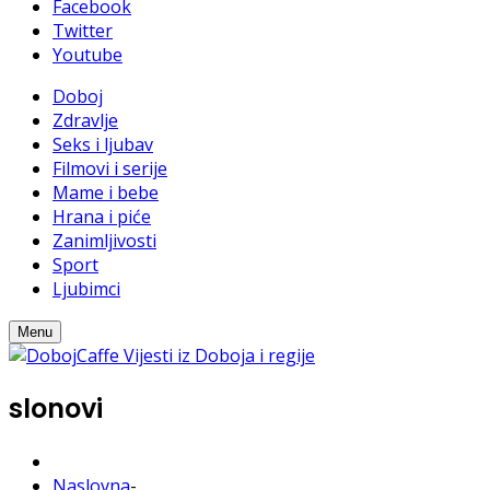
Facebook
Twitter
Youtube
Doboj
Zdravlje
Seks i ljubav
Filmovi i serije
Mame i bebe
Hrana i piće
Zanimljivosti
Sport
Ljubimci
Menu
slonovi
Naslovna
-