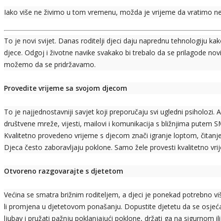
Iako više ne živimo u tom vremenu, možda je vrijeme da vratimo n
To je novi svijet. Danas roditelji djeci daju naprednu tehnologiju kak
djece. Odgoj i životne navike svakako bi trebalo da se prilagode novi
možemo da se pridržavamo.
Provedite vrijeme sa svojom djecom
To je najjednostavniji savjet koji preporučaju svi ugledni psiholozi
društvene mreže, vijesti, mailovi i komunikacija s bližnjima putem SM
Kvalitetno provedeno vrijeme s djecom znači igranje loptom, čitanje, p
Djeca često zaboravljaju poklone. Samo žele provesti kvalitetno vri
Otvoreno razgovarajte s djetetom
Većina se smatra brižnim roditeljem, a djeci je ponekad potrebno viš
li promjena u djetetovom ponašanju. Dopustite djetetu da se osjeća
ljubav i pružati pažnju poklanjajući poklone, držati ga na sigurnom ili h