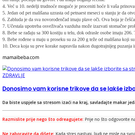
4. Već u 10. nedelji trudnoće moguće je proceniti hoće li vaša prinova 
5. Jedan od pet mališana uzrasta od petnaest meseci u stanju je da ot
6. Zabluda je da sva novorođenčad imaju plave oči. Ova boja je češća 
7. Učestala upotreba osveživača vazduha može izazvati stomačne pro
8. Bebe se rađaju sa 300 kostiju u telu, dok odrasle osobe imaju 206. T
9. Bebe rođene u maju u proseku su za 200 g teže od mališana koji s
10. Deca koja su prve korake napravila nakon dugotrajnijeg puzanja im
mamaibeba.com
ZDRAVLJE
Donosimo vam korisne trikove da se lakše izb
Da biste uspjele sa stresom izaći na kraj, savladajte makar jed
Razmislite prije nego što odreagujete:
Prije no što odgovorite na
Ne zaboravite da dišete:
Kada stres nastupi, ljudi ne misle na svoj