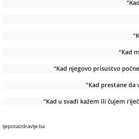
“Kad
“K
“Kad me
“Kad njegovo prisustvo počne 
“Kad prestane da v
“Kad u svađi kažem ili čujem rij
ljepotaizdravlje.ba