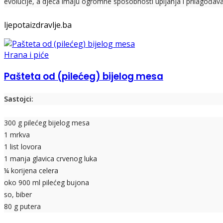
evolucije, a djeca imaju ogromne sposobnosti upijanja i prilagođavanj
ljepotaizdravlje.ba
Hrana i piće
Pašteta od (pilećeg) bijelog mesa
Sastojci:
300 g pilećeg bijelog mesa
1 mrkva
1 list lovora
1 manja glavica crvenog luka
¼ korijena celera
oko 900 ml pilećeg bujona
so, biber
80 g putera