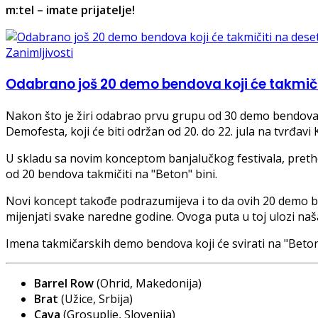
m:tel – imate prijatelje!
Zanimljivosti
Odabrano još 20 demo bendova koji će takmič
Nakon što je žiri odabrao prvu grupu od 30 demo bendova, 
Demofesta, koji će biti održan od 20. do 22. jula na tvrđavi 
U skladu sa novim konceptom banjalučkog festivala, preth
od 20 bendova takmičiti na "Beton" bini.
Novi koncept takođe podrazumijeva i to da ovih 20 demo be
mijenjati svake naredne godine. Ovoga puta u toj ulozi naša
Imena takmičarskih demo bendova koji će svirati na "Beton"
Barrel Row
(Ohrid, Makedonija)
Brat
(Užice, Srbija)
Cava
(Grosuplje, Slovenija)