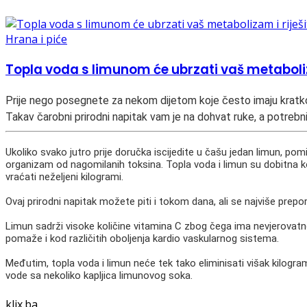
Hrana i piće
Topla voda s limunom će ubrzati vaš metaboliz
Prije nego posegnete za nekom dijetom koje često imaju kratkor
Takav čarobni prirodni napitak vam je na dohvat ruke, a potrebn
Ukoliko svako jutro prije doručka iscijedite u čašu jedan limun, pom
organizam od nagomilanih toksina. Topla voda i limun su dobitna 
vraćati neželjeni kilogrami.
Ovaj prirodni napitak možete piti i tokom dana, ali se najviše prepo
Limun sadrži visoke količine vitamina C zbog čega ima nevjerovatn
pomaže i kod različitih oboljenja kardio vaskularnog sistema.
Međutim, topla voda i limun neće tek tako eliminisati višak kilogra
vode sa nekoliko kapljica limunovog soka.
klix.ba