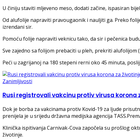
U činiju staviti mljeveno meso, dodati začine, ispasiran bijel
Od alufolije napraviti pravougaonik i nauljiti ga. Preko folij
izrendani sir.
Pomoću folije napraviti veknicu tako, da sir i pečenica budu
Sve zajedno sa folijom prebaciti u pleh, prekriti alufolijom
Peći u zagrijanoj na 180 stepeni rerni oko 45 minuta, poslije
Zanimljivosti
Rusi registrovali vakcinu protiv virusa korona z
Dok je borba za vakcinama protiv Kovid-19 za ljude prisutna 
prenijela je u srijedu državna medijska agencija TASS.Prem
Klinička ispitivanja Carnivak-Cova započela su prošlog oktob
životinje.