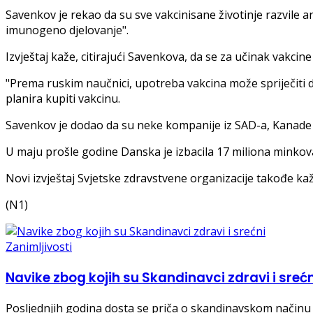
Savenkov je rekao da su sve vakcinisane životinje razvile ant
imunogeno djelovanje".
Izvještaj kaže, citirajući Savenkova, da se za učinak vakcine
"Prema ruskim naučnici, upotreba vakcina može spriječiti da
planira kupiti vakcinu.
Savenkov je dodao da su neke kompanije iz SAD-a, Kanade 
U maju prošle godine Danska je izbacila 17 miliona minkova
Novi izvještaj Svjetske zdravstvene organizacije takođe kaž
(N1)
Zanimljivosti
Navike zbog kojih su Skandinavci zdravi i srećn
Posljednjih godina dosta se priča o skandinavskom načinu ži