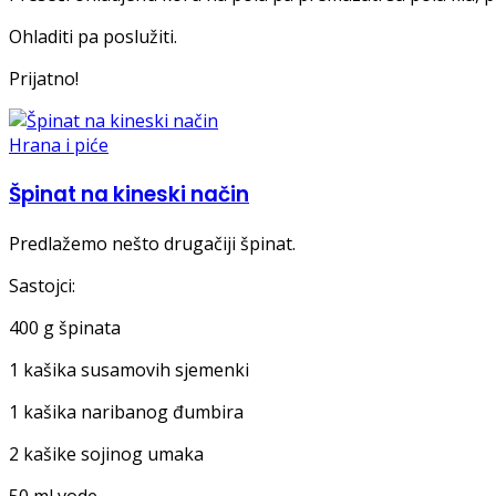
Ohladiti pa poslužiti.
Prijatno!
Hrana i piće
Špinat na kineski način
Predlažemo nešto drugačiji špinat.
Sastojci:
400 g špinata
1 kašika susamovih sjemenki
1 kašika naribanog đumbira
2 kašike sojinog umaka
50 ml vode