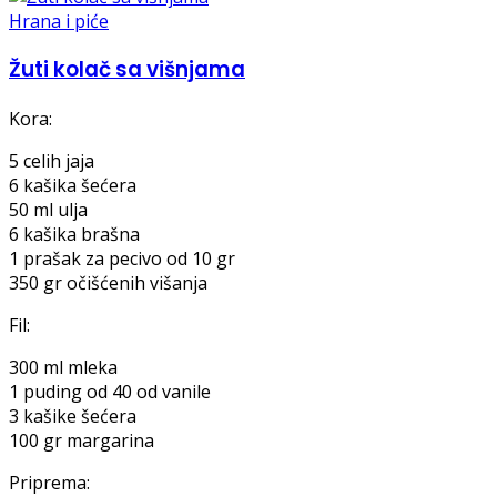
Hrana i piće
Žuti kolač sa višnjama
Kora:
5 celih jaja
6 kašika šećera
50 ml ulja
6 kašika brašna
1 prašak za pecivo od 10 gr
350 gr očišćenih višanja
Fil:
300 ml mleka
1 puding od 40 od vanile
3 kašike šećera
100 gr margarina
Priprema: