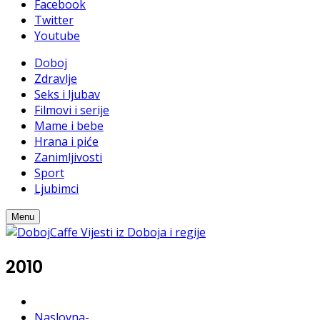
Facebook
Twitter
Youtube
Doboj
Zdravlje
Seks i ljubav
Filmovi i serije
Mame i bebe
Hrana i piće
Zanimljivosti
Sport
Ljubimci
Menu
2010
Naslovna
-