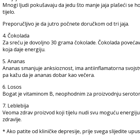
Mnogi ljudi pokušavaju da jedu što manje jaja plašeći se ho
tijelo.
Preporučljivo je da jutro počnete doručkom od tri jaja.
4. Čokolada
Za sreću je dovoljno 30 grama čokolade. Čokolada povećava
koja daje energiju.
5. Ananas
Ananas smanjuje anksioznost, ima antiinflamatorna svojstva
pa kažu da je ananas dobar kao večera.
6. Losos
Bogat je vitaminom B, neophodnim za proizvodnju serotoni
7. Leblebija
Veoma zdrav proizvod koji tijelu nudi svu moguću energiju. N
zdravlje.
* Ako patite od kliničke depresije, prije svega slijedite upus