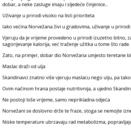
dobar, a neke zasluge imaju i sljedeće činjenice...
Uživanje u prirodi visoko na listi prioriteta
Iako većina Norvežana živi u gradovima, uživanje u prirodi i
Vjeruju da je vrijeme provedeno u prirodi izuzetno bitno, za š
sagorijevanje kalorija, već traženje užitka u tome što rade.
Zato, na primjer, dobar dio Norvežana umjesto teretane bira 
Maslac draži od ulja
Skandinavci znatno više vjeruju maslacu nego ulju, pa tak
Ovim načinom hrana postaje nutritivnija, a ujedno Skandina
Ne postoji loše vrijeme, samo neprikladna odjeća
Norvežani se doslovno drže te fraze, stoga se nemojte iznenad
Niske temperature ubrzavaju rad metabolizma, popravljaju k