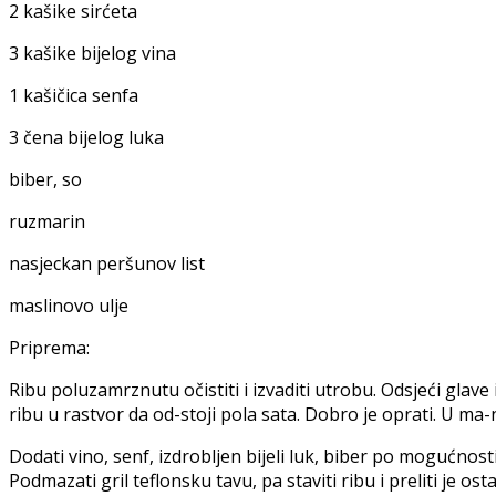
2 kašike sirćeta
3 kašike bijelog vina
1 kašičica senfa
3 čena bijelog luka
biber, so
ruzmarin
nasjeckan peršunov list
maslinovo ulje
Priprema:
Ribu poluzamrznutu očistiti i izvaditi utrobu. Odsjeći glave i d
ribu u rastvor da od-stoji pola sata. Dobro je oprati. U ma-n
Dodati vino, senf, izdrobljen bijeli luk, biber po mogućnosti
Podmazati gril teflonsku tavu, pa staviti ribu i preliti je os