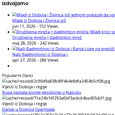
Izdvajamo
Mladi iz Doboja i Živinica još
jun 11, 2026
- 152 Views
Društvena mreža = badminton mrež
maj 28, 2026
- 242 Views
Naši Badmintonci iz Doboja i
apr 27, 2026
- 286 Views
Popularni članci
Vijesti iz Doboja i regije
Rupa nastala poslije eksplozije u Napulju
Vijesti iz Doboja i regije
Danas u Doboju! Spartijada