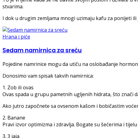
stvarima.
I dok u drugim zemljama mnogi uzimaju kafu za ponijeti ili 
Hrana i piće
Sedam namirnica za sreću
Pojedine namrinice mogu da utiču na oslobađanje hormona,
Donosimo vam spisak takvih namirnica:
1. Zob ili ovas
Ovas spada u grupu pametnih ugljenih hidrata, što znači da 
Ako jutro započnete sa ovsenom kašom i bobičastim voćem
2. Banane
Pravi izvor optimizma i zdravlja. Bogate su šećerima i tijelu
3. 3 jaja