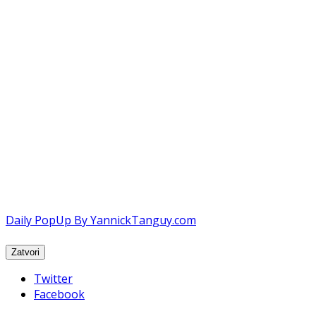
Daily PopUp By YannickTanguy.com
Twitter
Facebook