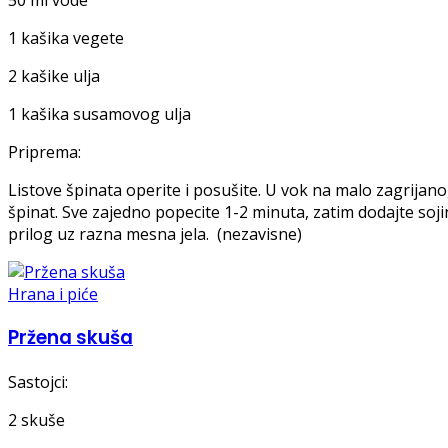
1 kašika vegete
2 kašike ulja
1 kašika susamovog ulja
Priprema:
Listove špinata operite i posušite. U vok na malo zagrijan
špinat. Sve zajedno popecite 1-2 minuta, zatim dodajte soji
prilog uz razna mesna jela. (nezavisne)
Hrana i piće
Pržena skuša
Sastojci:
2 skuše