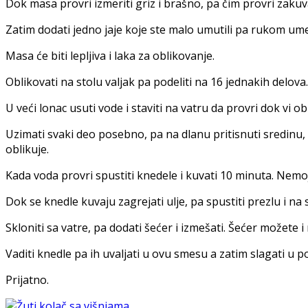
Dok masa provri izmeriti griz i brašno, pa čim provri zakuva
Zatim dodati jedno jaje koje ste malo umutili pa rukom umes
Masa će biti lepljiva i laka za oblikovanje.
Oblikovati na stolu valjak pa podeliti na 16 jednakih delova.
U veći lonac usuti vode i staviti na vatru da provri dok vi ob
Uzimati svaki deo posebno, pa na dlanu pritisnuti sredinu, rasta
oblikuje.
Kada voda provri spustiti knedele i kuvati 10 minuta. Nemoj
Dok se knedle kuvaju zagrejati ulje, pa spustiti prezlu i 
Skloniti sa vatre, pa dodati šećer i izmešati. Šećer možete
Vaditi knedle pa ih uvaljati u ovu smesu a zatim slagati u p
Prijatno.