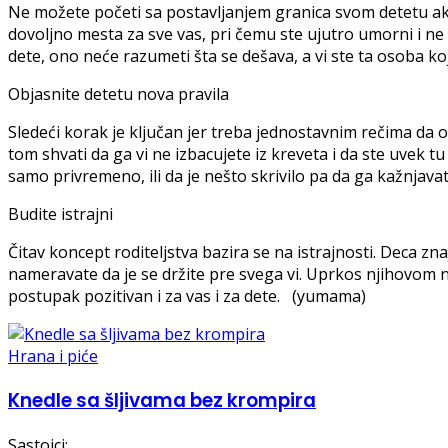
Ne možete početi sa postavljanjem granica svom detetu ako
dovoljno mesta za sve vas, pri čemu ste ujutro umorni i ne 
dete, ono neće razumeti šta se dešava, a vi ste ta osoba ko
Objasnite detetu nova pravila
Sledeći korak je ključan jer treba jednostavnim rečima da o
tom shvati da ga vi ne izbacujete iz kreveta i da ste uvek tu
samo privremeno, ili da je nešto skrivilo pa da ga kažnjavat
Budite istrajni
Čitav koncept roditeljstva bazira se na istrajnosti. Deca z
nameravate da je se držite pre svega vi. Uprkos njihovom n
postupak pozitivan i za vas i za dete. (yumama)
Hrana i piće
Knedle sa šljivama bez krompira
Sastojci: