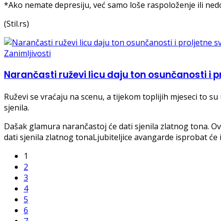
*Ako nemate depresiju, već samo loše raspoloženje ili nedo
(Stil.rs)
Zanimljivosti
Narančasti ruževi licu daju ton osunčanosti i p
Ruževi se vraćaju na scenu, a tijekom toplijih mjeseci to 
sjenila.
Dašak glamura narančastoj će dati sjenila zlatnog tona. Ov
dati sjenila zlatnog tonaLjubiteljice avangarde isprobat će 
1
2
3
4
5
6