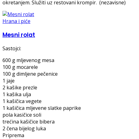
okretanjem. Služiti uz restovani krompir. (nezavisne)
Hrana i piće
Mesni rolat
Sastojci:
600 g mljevenog mesa
100 g mocarele
100 g dimljene pečenice
1 jaje
2 kašike prezle
1 kašika ulja
1 kašičica vegete
1 kašičica mljevene slatke paprike
pola kasičice soli
trećina kašičice bibera
2 čena bijelog luka
Priprema