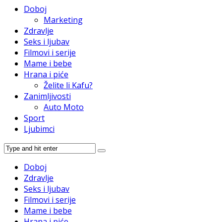
Doboj
Marketing
Zdravlje
Seks i ljubav
Filmovi i serije
Mame i bebe
Hrana i piće
Želite li Kafu?
Zanimljivosti
Auto Moto
Sport
Ljubimci
Doboj
Zdravlje
Seks i ljubav
Filmovi i serije
Mame i bebe
Hrana i piće