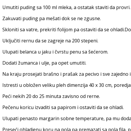
Umutiti puding sa 100 ml mleka, a ostatak staviti da provri.
Zakuvati puding pa mešati dok se ne zgusne.
Skloniti sa vatre, prekriti folijom pa ostaviti da se ohladi.D
Uključiti rernu da se zagreje na 200 stepeni.
Ulupati belanca u jaku i čvrstu penu sa šećerom.
Dodati žumanca i ulje, pa opet umutiti.
Na kraju prosejati brašno i prašak za pecivo i sve zajedno 
Istresti u obložen veliku pleh dimenzija 40 x 30 cm, poredjat
Peći nekih 20 do 25 minuta zavisno od rerne.
Pečenu koricu izvaditi sa papirom i ostaviti da se ohladi.
Ulupati penasto margarin sobne temperature, pa mu dodati 
Preseći ohladjenu koru na pola pa premazati sa pola fila,