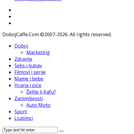
DobojCaffe.Com ©2007-2026. All rights reserved.
Doboj
Marketing
Zdravlje
Seks i ljubav
Filmovi i serije
Mame i bebe
Hrana i piće
Želite li Kafu?
Zanimljivosti
Auto Moto
Sport
Ljubimci