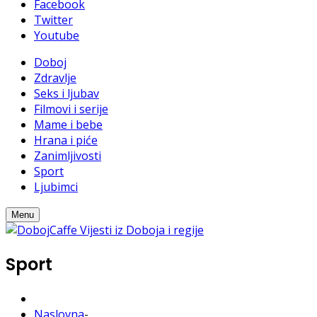
Facebook
Twitter
Youtube
Doboj
Zdravlje
Seks i ljubav
Filmovi i serije
Mame i bebe
Hrana i piće
Zanimljivosti
Sport
Ljubimci
Menu
Sport
Naslovna
-