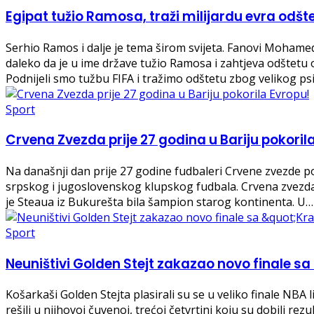
Egipat tužio Ramosa, traži milijardu evra odšt
Serhio Ramos i dalje je tema širom svijeta. Fanovi Mohameda
daleko da je u ime države tužio Ramosa i zahtjeva odštetu 
Podnijeli smo tužbu FIFA i tražimo odštetu zbog velikog ps
Sport
Crvena Zvezda prije 27 godina u Bariju pokoril
Na današnji dan prije 27 godine fudbaleri Crvene zvezde pob
srpskog i jugoslovenskog klupskog fudbala. Crvena zvezda j
je Steaua iz Bukurešta bila šampion starog kontinenta. U…
Sport
Neuništivi Golden Stejt zakazao novo finale sa
Košarkaši Golden Stejta plasirali su se u veliko finale NB
rešili u njihovoj čuvenoj, trećoj četvrtini koju su dobili re