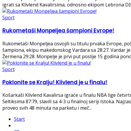
igrati sa Klivlend Kavalirsima, odnosno ekipom Lebrona Dž
Sport
Rukometaši Monpeljea šampioni Evrope!
Rukometaši Monpeljea osvojili su titulu prvaka Evrope, pošt
šampiona, ekipu makedonskog Vardara sa 28:27. Vardar je 
Žermena 29:28. Monpelje je prvi put poslije 15 godina po
Sport
Poklonite se Kralju! Klivlend je u finalu!
Košarkaši Klivlend Kavalirsa igraće u finalu NBA lige č
Seltiksima 87:79, slavili sa 4-3 u finalnoj seriji Istoka. Najza
proveo svih 48 minuta na parketu i meč…
Start