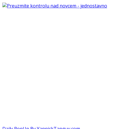
Daily PopUp By YannickTanguy.com