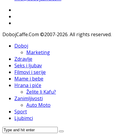
DobojCaffe.Com ©2007-2026. All rights reserved.
Doboj
Marketing
Zdravlje
Seks i ljubav
Filmovi i serije
Mame i bebe
Hrana i piće
Želite li Kafu?
Zanimljivosti
Auto Moto
Sport
Ljubimci