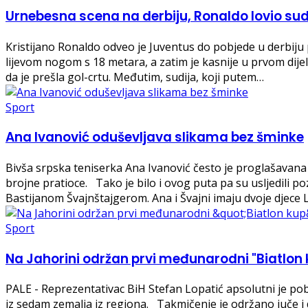
Urnebesna scena na derbiju, Ronaldo lovio sudij
Kristijano Ronaldo odveo je Juventus do pobjede u derbiju
lijevom nogom s 18 metara, a zatim je kasnije u prvom dij
da je prešla gol-crtu. Međutim, sudija, koji putem…
Sport
Ana Ivanović oduševljava slikama bez šminke
Bivša srpska teniserka Ana Ivanović često je proglašavana
brojne pratioce. Tako je bilo i ovog puta pa su usljedili p
Bastijanom Švajnštajgerom. Ana i Švajni imaju dvoje djece 
Sport
Na Jahorini održan prvi međunarodni "Biatlon 
PALE - Reprezentativac BiH Stefan Lopatić apsolutni je p
iz sedam zemalja iz regiona. Takmičenje je održano juče i 