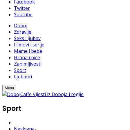
Facebook
Twitter
Youtube
Doboj
Zdravlje
Seks i ljubav
Filmovi i serije
Mame i bebe
Hrana i piće
Zanimljivosti
Sport
Ljubimci
Menu
Sport
Naslovna
-