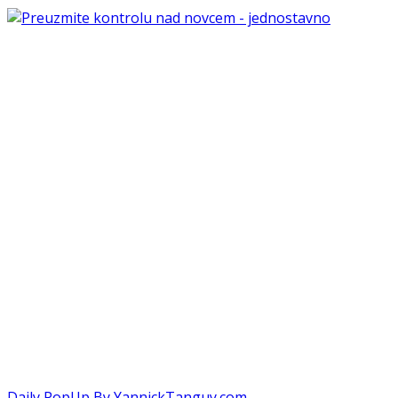
Daily PopUp By YannickTanguy.com