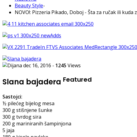
Beauty Style
-
NOVO!: Pizzeria Pikado, Doboj - Šta za ručak ili kuda 
dec 16, 2016
-
1245
Views
Featured
Slana bajadera
Sastojci:
½ pilećeg bijelog mesa
300 g stišnjene šunke
300 g tvrdog sira
200 g mariniranih šampinjona
5 jaja
180 g kisele pavlake