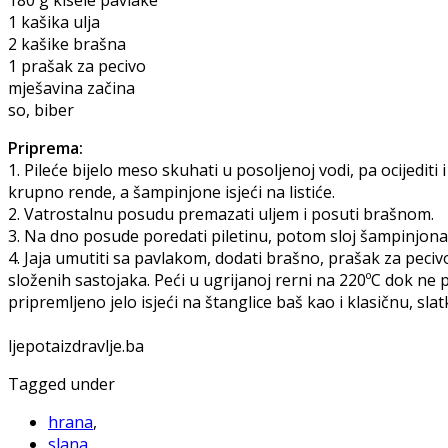
1 kašika ulja
2 kašike brašna
1 prašak za pecivo
mješavina začina
so, biber
Priprema:
1. Pileće bijelo meso skuhati u posoljenoj vodi, pa ocijediti i
krupno rende, a šampinjone isjeći na listiće.
2. Vatrostalnu posudu premazati uljem i posuti brašnom.
3. Na dno posude poredati piletinu, potom sloj šampinjona,
4. Jaja umutiti sa pavlakom, dodati brašno, prašak za peci
složenih sastojaka. Peći u ugrijanoj rerni na 220ºC dok ne po
pripremljeno jelo isjeći na štanglice baš kao i klasičnu, sla
ljepotaizdravlje.ba
Tagged under
hrana
,
slana
,