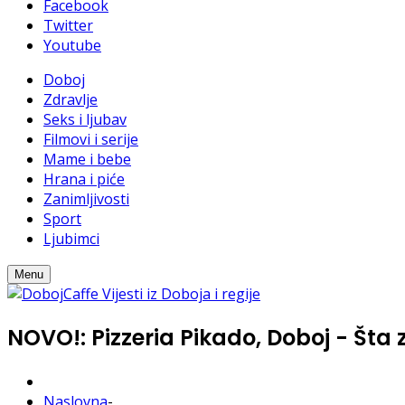
Facebook
Twitter
Youtube
Doboj
Zdravlje
Seks i ljubav
Filmovi i serije
Mame i bebe
Hrana i piće
Zanimljivosti
Sport
Ljubimci
Menu
NOVO!: Pizzeria Pikado, Doboj - Šta 
Naslovna
-