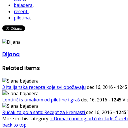
bajadera
,
recepti
,
piletina
,
Dijana
Related items
3 italijanska recepta koje svi obožavaju
dec 16, 2016
-
1245
Leptirići s umakom od piletine i graš
dec 16, 2016
-
1245
Vi
Ručak za pola sata: Recept za kremasti
dec 16, 2016
-
1245
More in this category:
« Domaći puding od čokolade
Ćureti
back to top