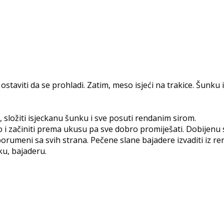
 ostaviti da se prohladi. Zatim, meso isjeći na trakice. Šunku i
 složiti isjeckanu šunku i sve posuti rendanim sirom.
vo i začiniti prema ukusu pa sve dobro promiješati. Dobijen
rumeni sa svih strana. Pečene slane bajadere izvaditi iz rerne
tku, bajaderu.