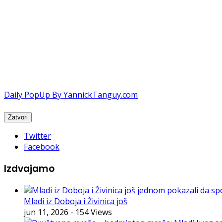
Daily PopUp By YannickTanguy.com
Twitter
Facebook
Izdvajamo
Mladi iz Doboja i Živinica još
jun 11, 2026
- 154 Views