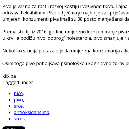
Pivo je važno za rast i razvoj kostiju i vezivnog tkiva. Tajn
održava fleksibilnim. Pivo od ječma je najbolje za sprječav
umjereni konzumenti piva imali su 38 posto manje šansi da
Prema studiji iz 2016. godine umjereno konzumiranje piva 
u krvi, a podižu nivo 'dobrog' holesterola, pivo smanjuje riz
Nekoliko studija pokazalo je da umjerena konzumacija alkoh
Osim toga pivo poboljšava psihološko i kognitivno zdravlje, 
klix.ba
Tagged under
piće
,
pivo
,
srce
,
antioksidansima
,
stres
,