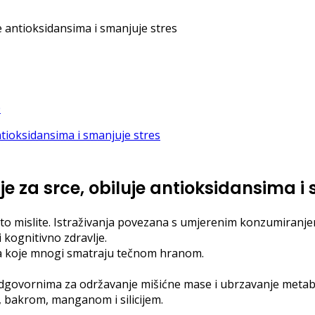
uje antioksidansima i smanjuje stres
o je za srce, obiluje antioksidansima 
 što mislite. Istraživanja povezana s umjerenim konzumiranje
i kognitivno zdravlje.
pića koje mnogi smatraju tečnom hranom.
 odgovornima za održavanje mišićne mase i ubrzavanje metabol
, bakrom, manganom i silicijem.