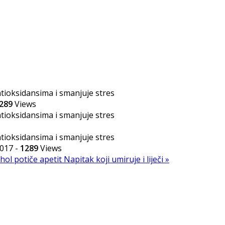
289
Views
2017
-
1289
Views
hol potiče apetit
Napitak koji umiruje i liječi »