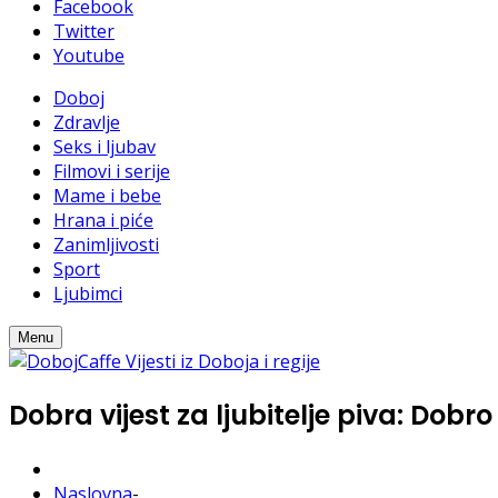
Facebook
Twitter
Youtube
Doboj
Zdravlje
Seks i ljubav
Filmovi i serije
Mame i bebe
Hrana i piće
Zanimljivosti
Sport
Ljubimci
Menu
Dobra vijest za ljubitelje piva: Dobr
Naslovna
-