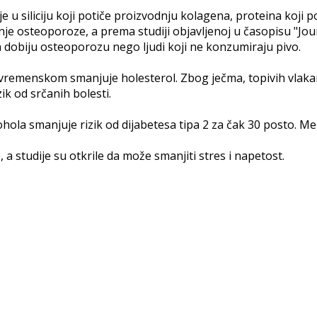
a je u siliciju koji potiče proizvodnju kolagena, proteina koj
anje osteoporoze, a prema studiji objavljenoj u časopisu "Jo
 dobiju osteoporozu nego ljudi koji ne konzumiraju pivo.
vremenskom smanjuje holesterol. Zbog ječma, topivih vlakana
ik od srčanih bolesti.
ola smanjuje rizik od dijabetesa tipa 2 za čak 30 posto. Međ
a studije su otkrile da može smanjiti stres i napetost.