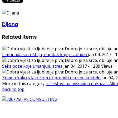
Dijana
Related items
Limunada sa roštilja, napitak koji je zaludio
jan 04, 2017
-
1
Seks poze koje umanjuju stres
jan 04, 2017
-
1289
Views
Znamo kako s lakoćom pripremiti ukusne koktele
jan 04, 
More in this category:
« Testovi na miševima pokazali: Alko
back to top