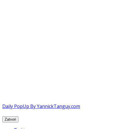
Daily PopUp By YannickTanguy.com