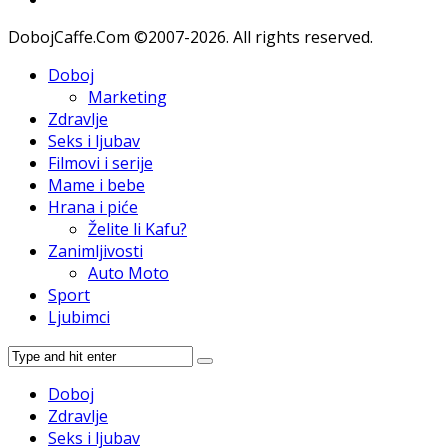
DobojCaffe.Com ©2007-2026. All rights reserved.
Doboj
Marketing
Zdravlje
Seks i ljubav
Filmovi i serije
Mame i bebe
Hrana i piće
Želite li Kafu?
Zanimljivosti
Auto Moto
Sport
Ljubimci
Doboj
Zdravlje
Seks i ljubav