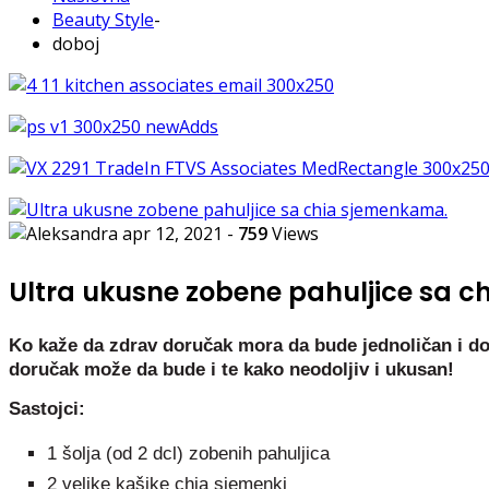
Beauty Style
-
doboj
apr 12, 2021
-
759
Views
Ultra ukusne zobene pahuljice sa 
Ko kaže da zdrav doručak mora da bude jednoličan i do
doručak može da bude i te kako neodoljiv i ukusan!
Sastojci:
1 šolja (od 2 dcl) zobenih pahuljica
2 velike kašike chia sjemenki