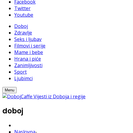
Facebook
Twitter
Youtube
Doboj
Zdravlje
Seks i ljubav
Filmovi i serije
Mame i bebe
Hrana i piće
Zanimljivosti
Sport
Ljubimci
Menu
doboj
Naslovna
-