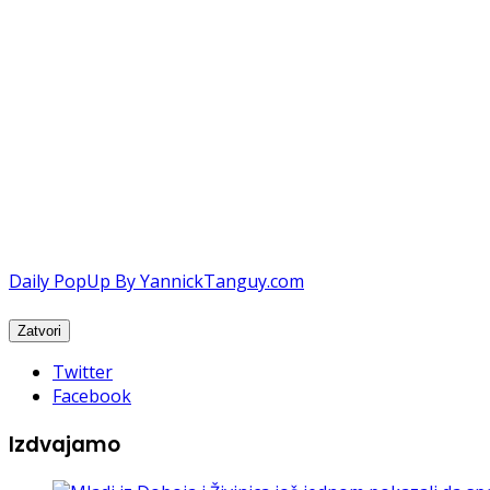
Daily PopUp By YannickTanguy.com
Twitter
Facebook
Izdvajamo