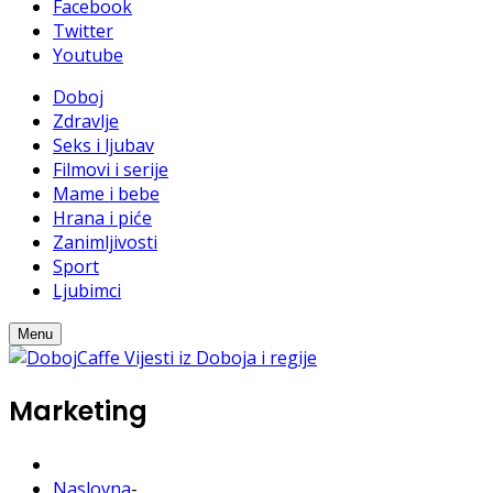
Facebook
Twitter
Youtube
Doboj
Zdravlje
Seks i ljubav
Filmovi i serije
Mame i bebe
Hrana i piće
Zanimljivosti
Sport
Ljubimci
Menu
Marketing
Naslovna
-