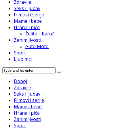
Zdravlje
Seks i ljubav
Filmovi i serije
Mame i bebe
Hrana i piće
Želite li Kafu?
Zanimljivosti
Auto Moto
Sport
Ljubimci
Doboj
Zdravlje
Seks i ljubav
Filmovi i serije
Mame i bebe
Hrana i piće
Zanimljivosti
Sport