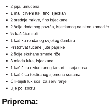
2 jaja, umućena
1 mali crveni luk, fino isjeckan
2 srednje mrkve, fino isjeckane
2 šolje dodatnog povrća, isjeckanog na sitne komadiće 
¼ kašičice soli
1 kašika rendanog svježeg đumbira
Prstohvat tucane ljute paprike
2 šolje skuhane smeđe riže
3 mlada luka, isjeckana
1 kašičica reduciranog tamari ili soja sosa
1 kašičica tostiranog sjemena susama
Čili-bijeli luk sos, za serviranje
ulje po izboru
Priprema: