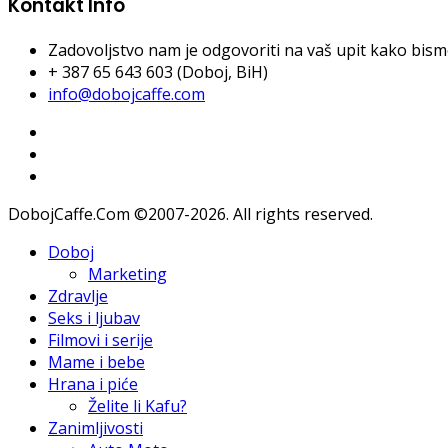
Kontakt Info
Zadovoljstvo nam je odgovoriti na vaš upit kako bismo 
+ 387 65 643 603 (Doboj, BiH)
info@dobojcaffe.com
DobojCaffe.Com ©2007-2026. All rights reserved.
Doboj
Marketing
Zdravlje
Seks i ljubav
Filmovi i serije
Mame i bebe
Hrana i piće
Želite li Kafu?
Zanimljivosti