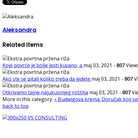
Aleksandra
Related items
Koje povrće je bolje jesti kuvano, a
maj 03, 2021
-
807
View
Ako ste se pitali koliko treba da jedete
maj 03, 2021
-
807
V
Otkrivamo tajne najukusnijeg roštilja
maj 03, 2021
-
807
Vi
More in this category:
« Budwigova krema: Doručak koji sp
back to top