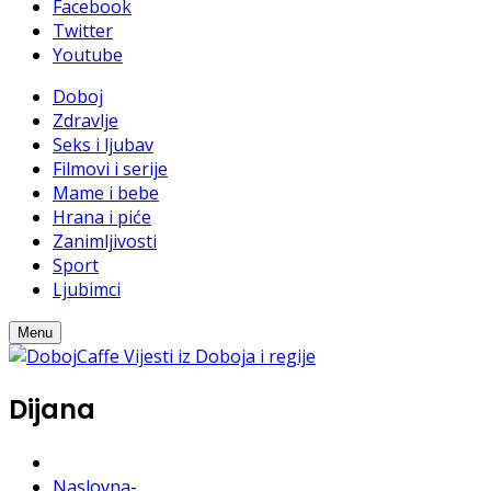
Facebook
Twitter
Youtube
Doboj
Zdravlje
Seks i ljubav
Filmovi i serije
Mame i bebe
Hrana i piće
Zanimljivosti
Sport
Ljubimci
Menu
Dijana
Naslovna
-