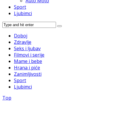
Auto Moto
Sport
Ljubimci
Doboj
Zdravlje
Seks i ljubav
Filmovi i serije
Mame i bebe
Hrana i piće
Zanimljivosti
Sport
Ljubimci
Top