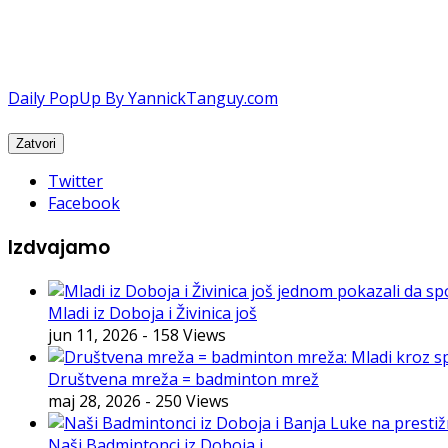
Daily PopUp By YannickTanguy.com
Twitter
Facebook
Izdvajamo
Mladi iz Doboja i Živinica još
jun 11, 2026
- 158 Views
Društvena mreža = badminton mrež
maj 28, 2026
- 250 Views
Naši Badmintonci iz Doboja i