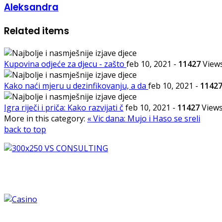
Aleksandra
Related items
Kupovina odjeće za djecu - zašto
feb 10, 2021
-
11427
View
Kako naći mjeru u dezinfikovanju, a da
feb 10, 2021
-
1142
Igra riječi i priča: Kako razvijati č
feb 10, 2021
-
11427
View
More in this category:
« Vic dana: Mujo i Haso se sreli
back to top