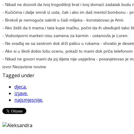
- Nikad ne dozvoli da tvoj trogodišnji brat i tvoj domaći zadatak budu n
- Kučićima i dalje smrdi iz usta, čak i ako im daš mentol bombonu - pr
- Brokoli je nemoguće sakriti u čaši mlijeka - konstatovao je Amir.
- Ako želiš da ti mama i tata kupe mačku, počni da ih ubeđuješ tako št
- Vodootporni markeri nisu zamena za karmin - ustanovla je Loren.
- Ne svađaj se sa sestrom dok drži palicu u rukama - shvatio je deset
- Ako si u školi dobio lošu ocenu, pokaži to mami dok priča telefonom 
- Nikad ne govori mami da joj dijeta nije uspješna - posavjetovao je ma
izvor:Nezavisne novine
Tagged under
djeca
,
izjave
,
najsmjesnije
,