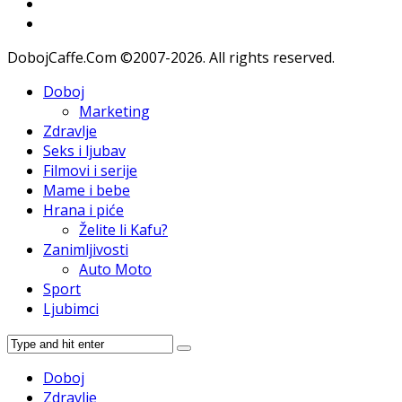
DobojCaffe.Com ©2007-2026. All rights reserved.
Doboj
Marketing
Zdravlje
Seks i ljubav
Filmovi i serije
Mame i bebe
Hrana i piće
Želite li Kafu?
Zanimljivosti
Auto Moto
Sport
Ljubimci
Doboj
Zdravlje