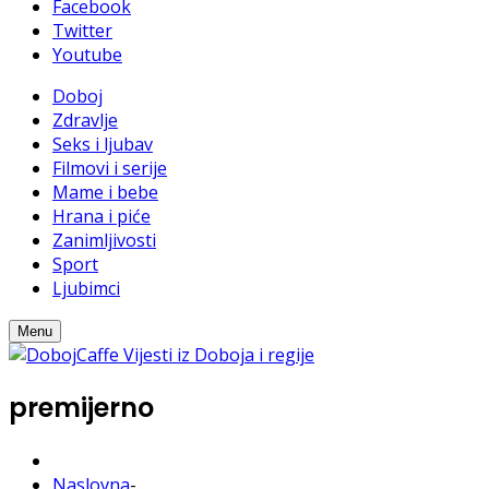
Facebook
Twitter
Youtube
Doboj
Zdravlje
Seks i ljubav
Filmovi i serije
Mame i bebe
Hrana i piće
Zanimljivosti
Sport
Ljubimci
Menu
premijerno
Naslovna
-