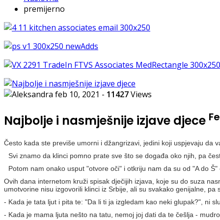
premijerno
feb 10, 2021
-
11427
Views
F
Najbolje i nasmješnije izjave djece
Često kada ste previše umorni i džangrizavi, jedini koji uspjevaju d
Svi znamo da klinci pomno prate sve što se događa oko njih, pa često
Potom nam onako usput "otvore oči" i otkriju nam da su od "A do Š" 
Ovih dana internetom kruži spisak dječijih izjava, koje su do suza na
umotvorine nisu izgovorili klinci iz Srbije, ali su svakako genijalne, pa s
- Kada je tata ljut i pita te: "Da li ti ja izgledam kao neki glupak?", ni
- Kada je mama ljuta nešto na tatu, nemoj joj dati da te češlja - mudrol