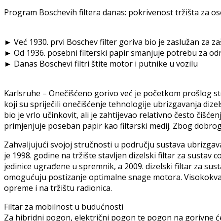
Program Boschevih filtera danas: pokrivenost tržišta za 
► Već 1930. prvi Boschev filter goriva bio je zaslužan za z
► Od 1936. posebni filterski papir smanjuje potrebu za o
► Danas Boschevi filtri štite motor i putnike u vozilu
Karlsruhe – Onečišćeno gorivo već je početkom prošlog stol
koji su spriječili onečišćenje tehnologije ubrizgavanja dizel
bio je vrlo učinkovit, ali je zahtijevao relativno često čišć
primjenjuje poseban papir kao filtarski medij. Zbog dobrog
Zahvaljujući svojoj stručnosti u području sustava ubrizgav
je 1998. godine na tržište stavljen dizelski filtar za susta
jedinice ugrađene u spremnik, a 2009. dizelski filtar za sus
omogućuju postizanje optimalne snage motora. Visokokvalite
opreme i na tržištu radionica.
Filtar za mobilnost u budućnosti
Za hibridni pogon, električni pogon te pogon na gorivne ć