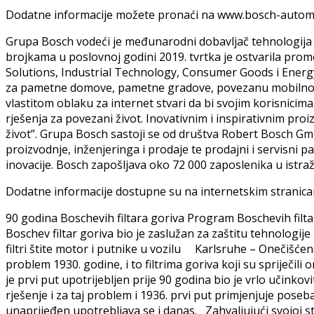
Dodatne informacije možete pronaći na www.bosch-autom
Grupa Bosch vodeći je međunarodni dobavljač tehnologija i 
brojkama u poslovnoj godini 2019. tvrtka je ostvarila promet
Solutions, Industrial Technology, Consumer Goods i Energy 
za pametne domove, pametne gradove, povezanu mobilnost i 
vlastitom oblaku za internet stvari da bi svojim korisnicima
rješenja za povezani život. Inovativnim i inspirativnim pro
život”. Grupa Bosch sastoji se od društva Robert Bosch Gm
proizvodnje, inženjeringa i prodaje te prodajni i servisni 
inovacije. Bosch zapošljava oko 72 000 zaposlenika u istraživ
Dodatne informacije dostupne su na internetskim strani
90 godina Boschevih filtara goriva Program Boschevih fil
Boschev filtar goriva bio je zaslužan za zaštitu tehnologij
filtri štite motor i putnike u vozilu Karlsruhe – Onečišće
problem 1930. godine, i to filtrima goriva koji su spriječili
je prvi put upotrijebljen prije 90 godina bio je vrlo učinko
rješenje i za taj problem i 1936. prvi put primjenjuje pose
unaprijeđen upotrebljava se i danas. Zahvaljujući svojoj st