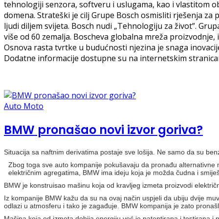
tehnologiji senzora, softveru i uslugama, kao i vlastitom o
domena. Strateški je cilj Grupe Bosch osmisliti rješenja za
ljudi diljem svijeta. Bosch nudi „Tehnologiju za život”. Gr
više od 60 zemalja. Boscheva globalna mreža proizvodnje, in
Osnova rasta tvrtke u budućnosti njezina je snaga inovacije
Dodatne informacije dostupne su na internetskim strani
Auto Moto
BMW pronašao novi izvor goriva?
Situacija sa naftnim derivatima postaje sve lošija. Ne samo da su benz
Zbog toga sve auto kompanije pokušavaju da pronađu alternativne met
električnim agregatima, BMW ima ideju koja je možda čudna i smiješn
BMW je konstruisao mašinu koja od kravljeg izmeta proizvodi električn
Iz kompanije BMW kažu da su na ovaj način uspjeli da ubiju dvije muve
odlazi u atmosferu i tako je zagađuje. BMW kompanija je zato pronašla
Mašina koja od izmeta dobija energiju već je patentirana i testirana 