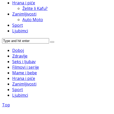
Hrana i piće
Želite li Kafu?
Zanimljivosti
Auto Moto
Sport
Ljubimci
Doboj
Zdravlje
Seks i ljubav
Filmovi i serije
Mame i bebe
Hrana i piće
Zanimljivosti
Sport
Ljubimci
Top