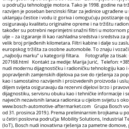
u području tehnologije motora. Tako je 1998. godine na trž
razvijen je poseban benzinski filtar za jedinice ugrađene u 
uklanjaju čestice i vodu iz goriva i omogućuju postizanje o
osiguravaju kvalitetu originalne opreme i na tržištu radio
također su potrebni neprimjetni snažni filtri u motornom 
ulje – za izgaranje ili kao rashladna sredstva i sredstva z
velik broj prijeđenih kilometara. Filtri kabine i dalje su z
europskog tržišta za osobne automobile. To znaju i vozači
„najbolju marku” u kategoriji filtara. Fotografije za tisak
207168.html Kontakt za medije: Marija Jurić, Telefon: +3
nudi modernu dijagnostičku i radioničku tehnologiju kao i
popravljenih zamjenskih dijelova pa sve do rješenja za p
kao i samostalno razvijenih i proizvedenih proizvoda i us
diljem svijeta osiguravaju da rezervni dijelovi brzo i prav
dijagnostiku, servisnu obuku kao i tehničke informacije i 
najvećih nezavisnih lanaca radionica u cijelom svijetu s o
www.bosch-automotive-aftermarket.com Grupa Bosch vodeći 
od 31. prosinca 2019.). Prema preliminarnim brojkama u posl
u četiri poslovna područja: Mobility Solutions, Industrial
(IoT), Bosch nudi inovativna rješenja za pametne domove, 