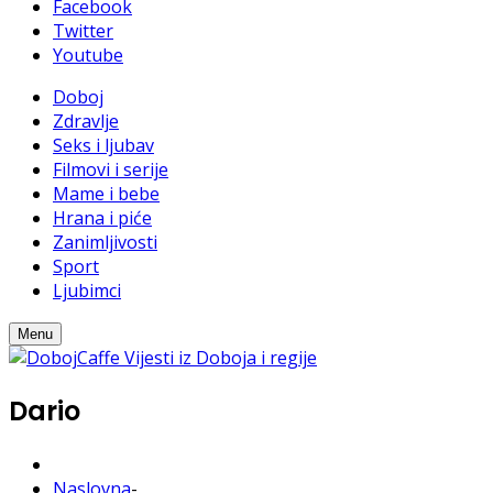
Facebook
Twitter
Youtube
Doboj
Zdravlje
Seks i ljubav
Filmovi i serije
Mame i bebe
Hrana i piće
Zanimljivosti
Sport
Ljubimci
Menu
Dario
Naslovna
-