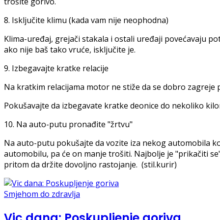
trošite gorivo.
8. Isključite klimu (kada vam nije neophodna)
Klima-uređaj, grejači stakala i ostali uređaji povećavaju po
ako nije baš tako vruće, isključite je.
9. Izbegavajte kratke relacije
Na kratkim relacijama motor ne stiže da se dobro zagreje pa
Pokušavajte da izbegavate kratke deonice do nekoliko kilome
10. Na auto-putu pronađite "žrtvu"
Na auto-putu pokušajte da vozite iza nekog automobila ko
automobilu, pa će on manje trošiti. Najbolje je "prikačiti s
pritom da držite dovoljno rastojanje. (stil.kurir)
Smjehom do zdravlja
Vic dana: Poskupljenje goriva