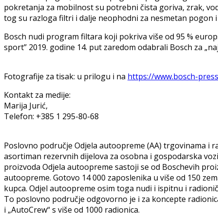
pokretanja za mobilnost su potrebni čista goriva, zrak, vod
tog su razloga filtri i dalje neophodni za nesmetan pogon i v
Bosch nudi program filtara koji pokriva više od 95 % europ
sport” 2019. godine 14. put zaredom odabrali Bosch za „najb
Fotografije za tisak: u prilogu i na
https://www.bosch-press
Kontakt za medije:
Marija Jurić,
Telefon: +385 1 295-80-68
Poslovno područje Odjela autoopreme (AA) trgovinama i rad
asortiman rezervnih dijelova za osobna i gospodarska vozi
proizvoda Odjela autoopreme sastoji se od Boschevih proiz
autoopreme. Gotovo 14 000 zaposlenika u više od 150 zemalj
kupca. Odjel autoopreme osim toga nudi i ispitnu i radionič
To poslovno područje odgovorno je i za koncepte radionica 
i „AutoCrew“ s više od 1000 radionica.