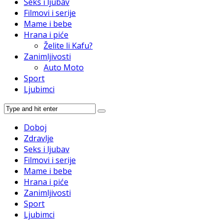
Seks i ljubav
Filmovi i serije
Mame i bebe
Hrana i piće
Želite li Kafu?
Zanimljivosti
Auto Moto
Sport
Ljubimci
Doboj
Zdravlje
Seks i ljubav
Filmovi i serije
Mame i bebe
Hrana i piće
Zanimljivosti
Sport
Ljubimci