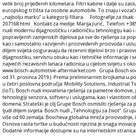
velik broj prijeđenih kilometara. Filtri kabine i dalje su z
europskog tržišta za osobne automobile. To znaju i vozači
„najbolju marku” u kategoriji filtara. Fotografije za tisak
207168.html Kontakt za medije: Marija Jurić, Telefon: +3
nudi modernu dijagnostičku i radioničku tehnologiju kao i
popravljenih zamjenskih dijelova pa sve do rješenja za p
kao i samostalno razvijenih i proizvedenih proizvoda i us
diljem svijeta osiguravaju da rezervni dijelovi brzo i prav
dijagnostiku, servisnu obuku kao i tehničke informacije i 
najvećih nezavisnih lanaca radionica u cijelom svijetu s o
www.bosch-automotive-aftermarket.com Grupa Bosch vodeći 
od 31. prosinca 2019.). Prema preliminarnim brojkama u posl
u četiri poslovna područja: Mobility Solutions, Industrial
(IoT), Bosch nudi inovativna rješenja za pametne domove, 
tehnologiji senzora, softveru i uslugama, kao i vlastitom o
domena. Strateški je cilj Grupe Bosch osmisliti rješenja za
ljudi diljem svijeta. Bosch nudi „Tehnologiju za život”. Gr
više od 60 zemalja. Boscheva globalna mreža proizvodnje, in
Osnova rasta tvrtke u budućnosti njezina je snaga inovacije
Dodatne informacije dostupne su na internetskim strani