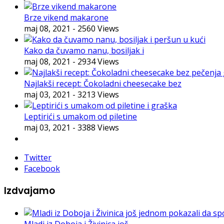
Brze vikend makarone
maj 08, 2021
- 2560 Views
Kako da čuvamo nanu, bosiljak i
maj 08, 2021
- 2934 Views
Najlakši recept: Čokoladni cheesecake bez
maj 03, 2021
- 3213 Views
Leptirići s umakom od piletine
maj 03, 2021
- 3388 Views
Twitter
Facebook
Izdvajamo
Mladi iz Doboja i Živinica još