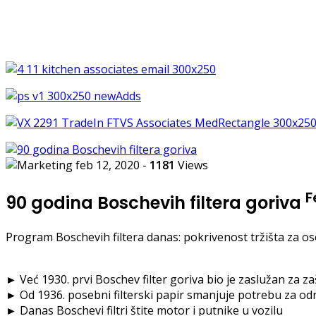
feb 12, 2020
-
1181
Views
F
90 godina Boschevih filtera goriva
Program Boschevih filtera danas: pokrivenost tržišta za 
► Već 1930. prvi Boschev filter goriva bio je zaslužan za z
► Od 1936. posebni filterski papir smanjuje potrebu za o
► Danas Boschevi filtri štite motor i putnike u vozilu