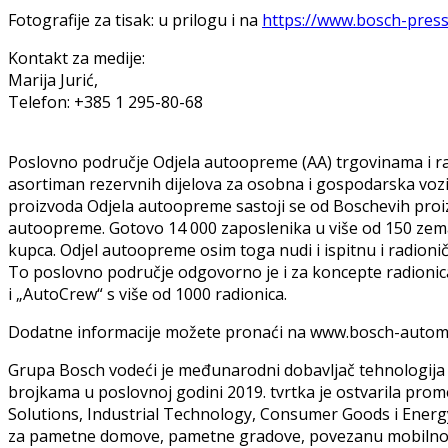
Fotografije za tisak: u prilogu i na
https://www.bosch-press
Kontakt za medije:
Marija Jurić,
Telefon: +385 1 295-80-68
Poslovno područje Odjela autoopreme (AA) trgovinama i rad
asortiman rezervnih dijelova za osobna i gospodarska vozi
proizvoda Odjela autoopreme sastoji se od Boschevih proiz
autoopreme. Gotovo 14 000 zaposlenika u više od 150 zemalj
kupca. Odjel autoopreme osim toga nudi i ispitnu i radionič
To poslovno područje odgovorno je i za koncepte radionica 
i „AutoCrew“ s više od 1000 radionica.
Dodatne informacije možete pronaći na www.bosch-autom
Grupa Bosch vodeći je međunarodni dobavljač tehnologija i 
brojkama u poslovnoj godini 2019. tvrtka je ostvarila promet
Solutions, Industrial Technology, Consumer Goods i Energy 
za pametne domove, pametne gradove, povezanu mobilnost i 