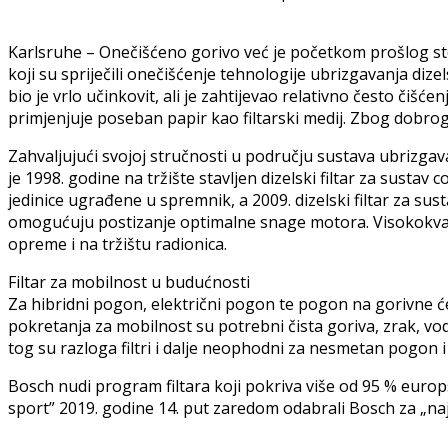
Karlsruhe – Onečišćeno gorivo već je početkom prošlog stol
koji su spriječili onečišćenje tehnologije ubrizgavanja dizel
bio je vrlo učinkovit, ali je zahtijevao relativno često čišć
primjenjuje poseban papir kao filtarski medij. Zbog dobrog
Zahvaljujući svojoj stručnosti u području sustava ubrizgav
je 1998. godine na tržište stavljen dizelski filtar za susta
jedinice ugrađene u spremnik, a 2009. dizelski filtar za sus
omogućuju postizanje optimalne snage motora. Visokokvalite
opreme i na tržištu radionica.
Filtar za mobilnost u budućnosti
Za hibridni pogon, električni pogon te pogon na gorivne ć
pokretanja za mobilnost su potrebni čista goriva, zrak, vod
tog su razloga filtri i dalje neophodni za nesmetan pogon i v
Bosch nudi program filtara koji pokriva više od 95 % europ
sport” 2019. godine 14. put zaredom odabrali Bosch za „najb