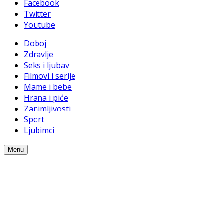
Facebook
Twitter
Youtube
Doboj
Zdravlje
Seks i ljubav
Filmovi i serije
Mame i bebe
Hrana i piće
Zanimljivosti
Sport
Ljubimci
Menu