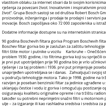
vlastitom oblaku za internet stvari da bi svojim korisnicima
rješenja za povezani život. Inovativnim i inspirativnim pro
život”. Grupa Bosch sastoji se od društva Robert Bosch Gm
proizvodnje, inženjeringa i prodaje te prodajni i servisni 
inovacije. Bosch zapošljava oko 72 000 zaposlenika u istraživ
Dodatne informacije dostupne su na internetskim strani
90 godina Boschevih filtara goriva Program Boschevih fil
Boschev filtar goriva bio je zaslužan za zaštitu tehnologij
filtri štite motor i putnike u vozilu Karlsruhe – Onečišće
problem 1930. godine, i to filtrima goriva koji su spriječili
je prvi put upotrijebljen prije 90 godina bio je vrlo učinko
rješenje i za taj problem i 1936. prvi put primjenjuje pose
unaprijeđen upotrebljava se i danas. Zahvaljujući svojoj st
u području tehnologije motora. Tako je 1998. godine na trž
razvijen je poseban benzinski filtar za jedinice ugrađene u 
uklanjaju čestice i vodu iz goriva i omogućuju postizanje o
osiguravaju kvalitetu originalne opreme i na tržištu radio
također su potrebni neprimjetni snažni filtri u motornom 
ulje – za izgaranje ili kao rashladna sredstva i sredstva z