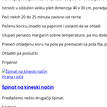
Istresti u obložen veliku pleh dimenzija 40 x 30 cm, poredjat
Peći nekih 20 do 25 minuta zavisno od rerne.
Pečenu koricu izvaditi sa papirom i ostaviti da se ohladi.
Ulupati penasto margarin sobne temperature, pa mu dodati 
Preseći ohladjenu koru na pola pa premazati sa pola fila,
Ohladiti pa poslužiti.
Prijatno!
Hrana i piće
Špinat na kineski način
Predlažemo nešto drugačiji špinat.
Sastojci: