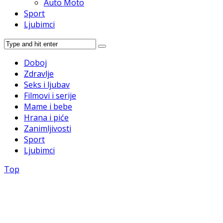
Auto Moto
Sport
Ljubimci
Doboj
Zdravlje
Seks i ljubav
Filmovi i serije
Mame i bebe
Hrana i piće
Zanimljivosti
Sport
Ljubimci
Top