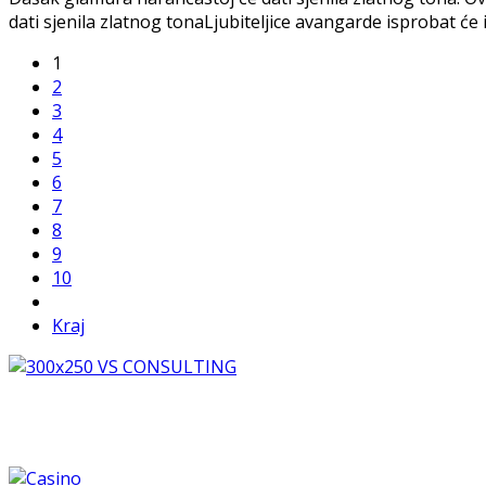
dati sjenila zlatnog tonaLjubiteljice avangarde isprobat će 
1
2
3
4
5
6
7
8
9
10
Kraj