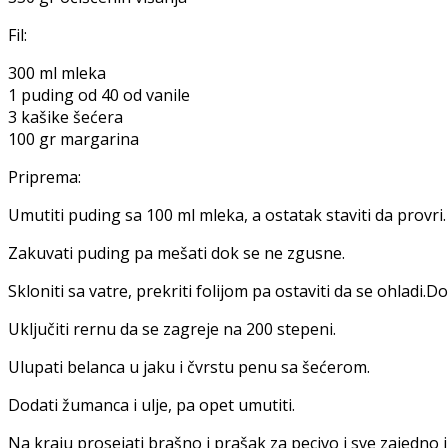
Fil:
300 ml mleka
1 puding od 40 od vanile
3 kašike šećera
100 gr margarina
Priprema:
Umutiti puding sa 100 ml mleka, a ostatak staviti da provri.
Zakuvati puding pa mešati dok se ne zgusne.
Skloniti sa vatre, prekriti folijom pa ostaviti da se ohladi.D
Uključiti rernu da se zagreje na 200 stepeni.
Ulupati belanca u jaku i čvrstu penu sa šećerom.
Dodati žumanca i ulje, pa opet umutiti.
Na kraju prosejati brašno i prašak za pecivo i sve zajedno 