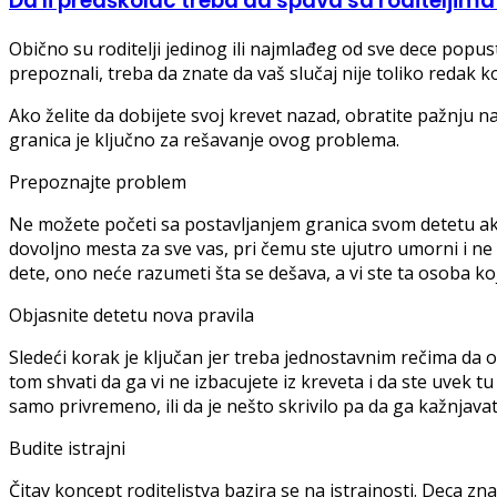
Da li predškolac treba da spava sa roditeljima
Obično su roditelji jedinog ili najmlađeg od sve dece popus
prepoznali, treba da znate da vaš slučaj nije toliko redak 
Ako želite da dobijete svoj krevet nazad, obratite pažnju na 
granica je ključno za rešavanje ovog problema.
Prepoznajte problem
Ne možete početi sa postavljanjem granica svom detetu ako
dovoljno mesta za sve vas, pri čemu ste ujutro umorni i ne 
dete, ono neće razumeti šta se dešava, a vi ste ta osoba ko
Objasnite detetu nova pravila
Sledeći korak je ključan jer treba jednostavnim rečima da o
tom shvati da ga vi ne izbacujete iz kreveta i da ste uvek tu
samo privremeno, ili da je nešto skrivilo pa da ga kažnjavat
Budite istrajni
Čitav koncept roditeljstva bazira se na istrajnosti. Deca z