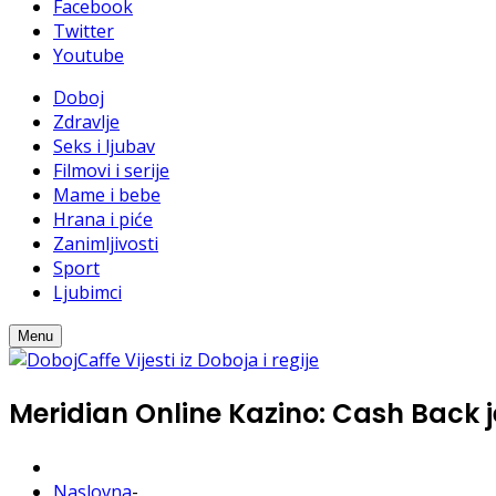
Facebook
Twitter
Youtube
Doboj
Zdravlje
Seks i ljubav
Filmovi i serije
Mame i bebe
Hrana i piće
Zanimljivosti
Sport
Ljubimci
Menu
Meridian Online Kazino: Cash Back j
Naslovna
-