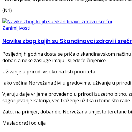
(N1)
Zanimljivosti
Navike zbog kojih su Skandinavci zdravi i srećn
Posljednjih godina dosta se priča o skandinavskom načinu ži
dobar, a neke zasluge imaju i sljedeće činjenice...
Uživanje u prirodi visoko na listi prioriteta
Iako većina Norvežana živi u gradovima, uživanje u prirodi i
Vjeruju da je vrijeme provedeno u prirodi izuzetno bitno, za š
sagorijevanje kalorija, već traženje užitka u tome što rade.
Zato, na primjer, dobar dio Norvežana umjesto teretane bira 
Maslac draži od ulja