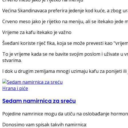
Većina Skandinavaca preferira jedenje kod kuće, a zbog ur
Crveno meso jako je rijetko na meniju, ali se itekako jede
Vrijeme za kafu itekako je važno
Šveđani koriste riječ fika, koja se može prevesti kao "vrijem
To je vrijeme kada se ne bavite svojim poslom i uživate u v
stvarima.
I dok u drugim zemljama mnogi uzimaju kafu za ponijeti ili 
Hrana i piće
Sedam namirnica za sreću
Pojedine namrinice mogu da utiču na oslobađanje hormona,
Donosimo vam spisak takvih namirnica: