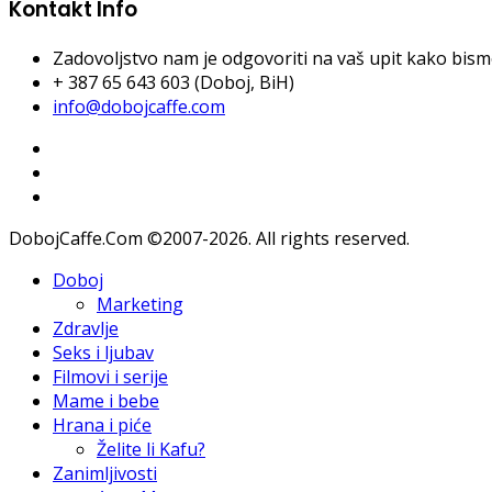
Kontakt Info
Zadovoljstvo nam je odgovoriti na vaš upit kako bismo 
+ 387 65 643 603 (Doboj, BiH)
info@dobojcaffe.com
DobojCaffe.Com ©2007-2026. All rights reserved.
Doboj
Marketing
Zdravlje
Seks i ljubav
Filmovi i serije
Mame i bebe
Hrana i piće
Želite li Kafu?
Zanimljivosti