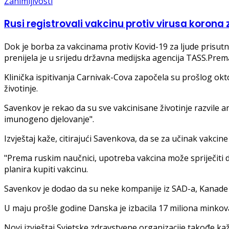
Zanimljivosti
Rusi registrovali vakcinu protiv virusa korona z
Dok je borba za vakcinama protiv Kovid-19 za ljude prisutna 
prenijela je u srijedu državna medijska agencija TASS.Prem
Klinička ispitivanja Carnivak-Cova započela su prošlog oktob
životinje.
Savenkov je rekao da su sve vakcinisane životinje razvile ant
imunogeno djelovanje".
Izvještaj kaže, citirajući Savenkova, da se za učinak vakcine
"Prema ruskim naučnici, upotreba vakcina može spriječiti da
planira kupiti vakcinu.
Savenkov je dodao da su neke kompanije iz SAD-a, Kanade 
U maju prošle godine Danska je izbacila 17 miliona minkova
Novi izvještaj Svjetske zdravstvene organizacije takođe kaž