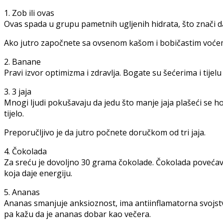
1. Zob ili ovas
Ovas spada u grupu pametnih ugljenih hidrata, što znači da 
Ako jutro započnete sa ovsenom kašom i bobičastim voćem
2. Banane
Pravi izvor optimizma i zdravlja. Bogate su šećerima i tijelu
3. 3 jaja
Mnogi ljudi pokušavaju da jedu što manje jaja plašeći se ho
tijelo.
Preporučljivo je da jutro počnete doručkom od tri jaja.
4. Čokolada
Za sreću je dovoljno 30 grama čokolade. Čokolada povećava
koja daje energiju.
5. Ananas
Ananas smanjuje anksioznost, ima antiinflamatorna svojstva
pa kažu da je ananas dobar kao večera.