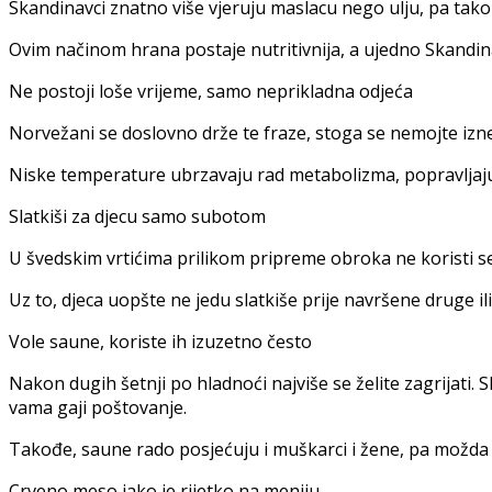
Skandinavci znatno više vjeruju maslacu nego ulju, pa tak
Ovim načinom hrana postaje nutritivnija, a ujedno Skandina
Ne postoji loše vrijeme, samo neprikladna odjeća
Norvežani se doslovno drže te fraze, stoga se nemojte iznenad
Niske temperature ubrzavaju rad metabolizma, popravljaju k
Slatkiši za djecu samo subotom
U švedskim vrtićima prilikom pripreme obroka ne koristi s
Uz to, djeca uopšte ne jedu slatkiše prije navršene druge ili
Vole saune, koriste ih izuzetno često
Nakon dugih šetnji po hladnoći najviše se želite zagrijati.
vama gaji poštovanje.
Takođe, saune rado posjećuju i muškarci i žene, pa možda i u
Crveno meso jako je rijetko na meniju