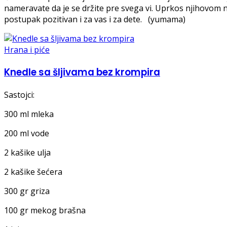
nameravate da je se držite pre svega vi. Uprkos njihovom n
postupak pozitivan i za vas i za dete. (yumama)
Hrana i piće
Knedle sa šljivama bez krompira
Sastojci:
300 ml mleka
200 ml vode
2 kašike ulja
2 kašike šećera
300 gr griza
100 gr mekog brašna