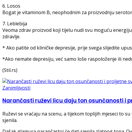
6. Losos
Bogat je vitaminom B, neophodnim za proizvodnju serotoni
7. Leblebija
Veoma zdrav proizvod koji tijelu nudi svu moguću energiju. N
zdravlje.
* Ako patite od kliničke depresije, prije svega slijedite upus
*Ako nemate depresiju, već samo loše raspoloženje ili nedo
(Stil.rs)
Zanimljivosti
Narančasti ruževi licu daju ton osunčanosti i p
Ruževi se vraćaju na scenu, a tijekom toplijih mjeseci to 
sjenila.
Dašak glamura narančastoj će dati sjenila zlatnog tona. Ov