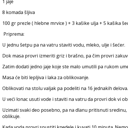
1 jaje
8 komada šljiva
100 gr prezle ( hlebne mrvice ) + 3 kašike ulja + 5 kašika š
Priprema:
U jednu šetpu pa na vatru staviti vodu, mleko, ulje i šećer.
Dok masa provri izmeriti griz i brašno, pa čim provri zakuva
Zatim dodati jedno jaje koje ste malo umutili pa rukom umes
Masa će biti lepljiva i laka za oblikovanje.
Oblikovati na stolu valjak pa podeliti na 16 jednakih delova.
U veći lonac usuti vode i staviti na vatru da provri dok vi ob
Uzimati svaki deo posebno, pa na dlanu pritisnuti sredinu, rasta
oblikuje.
Kada voda provri spustiti knedele i kuvati 10 minuta. Nemoj