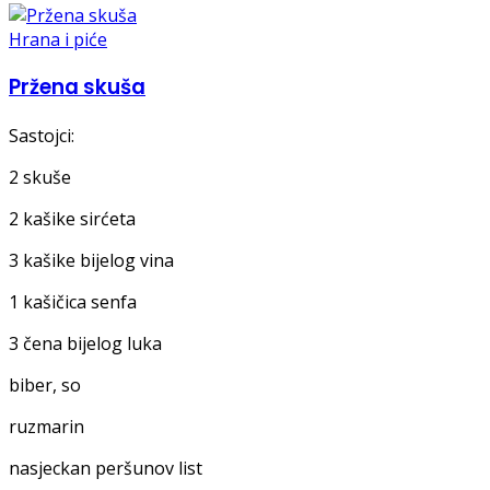
Hrana i piće
Pržena skuša
Sastojci:
2 skuše
2 kašike sirćeta
3 kašike bijelog vina
1 kašičica senfa
3 čena bijelog luka
biber, so
ruzmarin
nasjeckan peršunov list