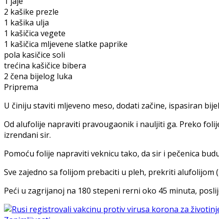
1 jaje
2 kašike prezle
1 kašika ulja
1 kašičica vegete
1 kašičica mljevene slatke paprike
pola kasičice soli
trećina kašičice bibera
2 čena bijelog luka
Priprema
U činiju staviti mljeveno meso, dodati začine, ispasiran bijel
Od alufolije napraviti pravougaonik i nauljiti ga. Preko folij
izrendani sir.
Pomoću folije napraviti veknicu tako, da sir i pečenica budu
Sve zajedno sa folijom prebaciti u pleh, prekriti alufolijom
Peći u zagrijanoj na 180 stepeni rerni oko 45 minuta, poslije