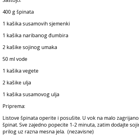
400 g špinata
1 kašika susamovih sjemenki
1 kašika naribanog đumbira
2 kašike sojinog umaka
50 ml vode
1 kašika vegete
2 kašike ulja
1 kašika susamovog ulja
Priprema:
Listove špinata operite i posušite. U vok na malo zagrijan
špinat. Sve zajedno popecite 1-2 minuta, zatim dodajte soji
prilog uz razna mesna jela. (nezavisne)