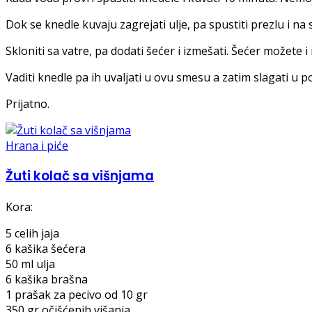
Dok se knedle kuvaju zagrejati ulje, pa spustiti prezlu i 
Skloniti sa vatre, pa dodati šećer i izmešati. Šećer možete
Vaditi knedle pa ih uvaljati u ovu smesu a zatim slagati u p
Prijatno.
Hrana i piće
Žuti kolač sa višnjama
Kora:
5 celih jaja
6 kašika šećera
50 ml ulja
6 kašika brašna
1 prašak za pecivo od 10 gr
350 gr očišćenih višanja