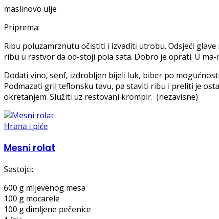
maslinovo ulje
Priprema:
Ribu poluzamrznutu očistiti i izvaditi utrobu. Odsjeći glave i d
ribu u rastvor da od-stoji pola sata. Dobro je oprati. U ma-n
Dodati vino, senf, izdrobljen bijeli luk, biber po mogućnosti
Podmazati gril teflonsku tavu, pa staviti ribu i preliti je os
okretanjem. Služiti uz restovani krompir. (nezavisne)
Hrana i piće
Mesni rolat
Sastojci:
600 g mljevenog mesa
100 g mocarele
100 g dimljene pečenice