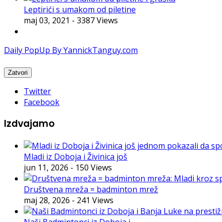
Leptirići s umakom od piletine
maj 03, 2021
- 3387 Views
Daily PopUp By YannickTanguy.com
Twitter
Facebook
Izdvajamo
Mladi iz Doboja i Živinica još
jun 11, 2026
- 150 Views
Društvena mreža = badminton mrež
maj 28, 2026
- 241 Views