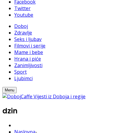
Facebook
Twitter
Youtube
Doboj
Zdravlje
Seks i ljubav
Filmovi i serije
Mame i bebe
Hrana i piće
Zanimljivosti
Sport
Ljubimci
Menu
dzin
Naslovna
-