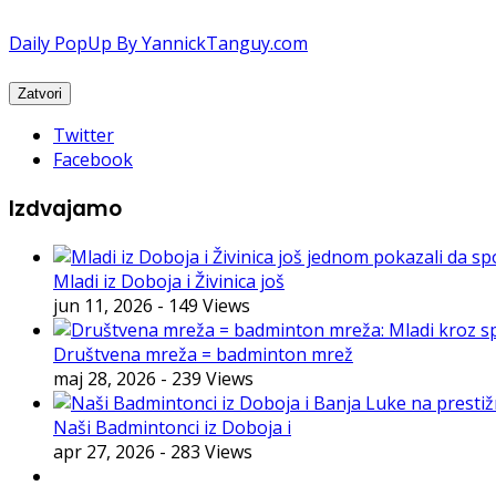
Daily PopUp By YannickTanguy.com
Twitter
Facebook
Izdvajamo
Mladi iz Doboja i Živinica još
jun 11, 2026
- 149 Views
Društvena mreža = badminton mrež
maj 28, 2026
- 239 Views
Naši Badmintonci iz Doboja i
apr 27, 2026
- 283 Views