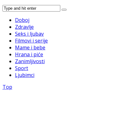
Doboj
Zdravlje
Seks i ljubav
Filmovi i serije
Mame i bebe
Hrana i piće
Zanimljivosti
Sport
Ljubimci
Top