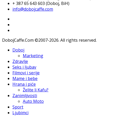
+ 387 65 643 603 (Doboj, BiH)
info@dobojcaffe.com
DobojCaffe.Com ©2007-2026. All rights reserved.
Doboj
Marketing
Zdravlje
Seks i ljubav
Filmovi i serije
Mame i bebe
Hrana i piće
Želite li Kafu?
Zanimljivosti
Auto Moto
Sport
Ljubimci