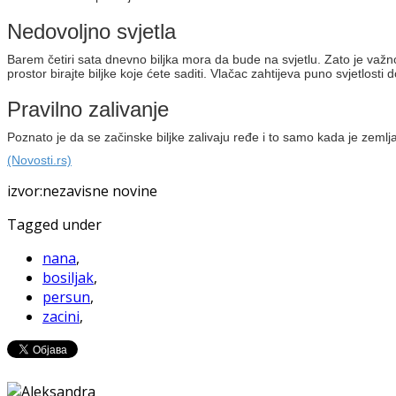
Nedovoljno svjetla
Barem četiri sata dnevno biljka mora da bude na svjetlu. Zato je važn
prostor birajte biljke koje ćete saditi. Vlačac zahtijeva puno svjetlos
Pravilno zalivanje
Poznato je da se začinske biljke zalivaju ređe i to samo kada je zemlja
(Novosti.rs)
izvor:nezavisne novine
Tagged under
nana
,
bosiljak
,
persun
,
zacini
,