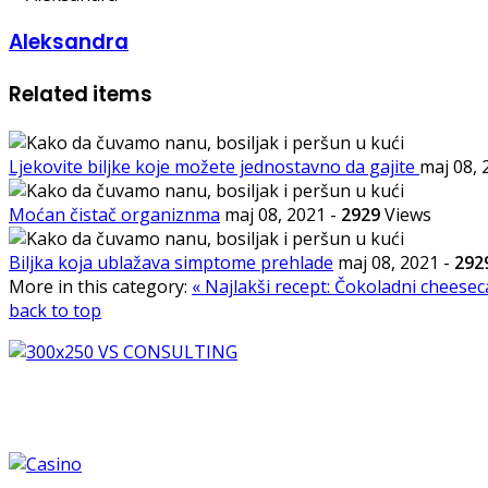
Aleksandra
Related items
Ljekovite biljke koje možete jednostavno da gajite
maj 08,
Moćan čistač organiznma
maj 08, 2021
-
2929
Views
Biljka koja ublažava simptome prehlade
maj 08, 2021
-
292
More in this category:
« Najlakši recept: Čokoladni cheese
back to top