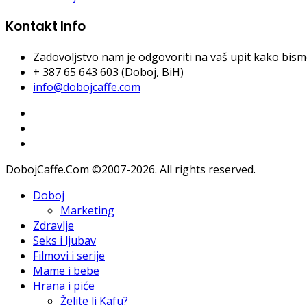
Kontakt Info
Zadovoljstvo nam je odgovoriti na vaš upit kako bismo 
+ 387 65 643 603 (Doboj, BiH)
info@dobojcaffe.com
DobojCaffe.Com ©2007-2026. All rights reserved.
Doboj
Marketing
Zdravlje
Seks i ljubav
Filmovi i serije
Mame i bebe
Hrana i piće
Želite li Kafu?