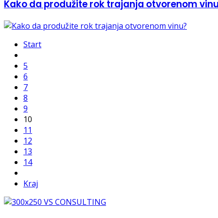
Kako da produžite rok trajanja otvorenom vin
Start
5
6
7
8
9
10
11
12
13
14
Kraj