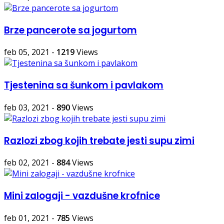
Brze pancerote sa jogurtom
feb 05, 2021
-
1219
Views
Tjestenina sa šunkom i pavlakom
feb 03, 2021
-
890
Views
Razlozi zbog kojih trebate jesti supu zimi
feb 02, 2021
-
884
Views
Mini zalogaji - vazdušne krofnice
feb 01, 2021
-
785
Views