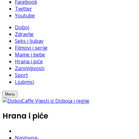
Facebook
Twitter
Youtube
Doboj
Zdravlje
Seks i ljubav
Filmovi i serije
Mame i bebe
Hrana i piće
Zanimljivosti
Sport
Ljubimci
Menu
Hrana i piće
Naslovna
-