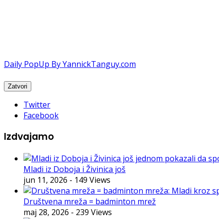
Daily PopUp By YannickTanguy.com
Twitter
Facebook
Izdvajamo
Mladi iz Doboja i Živinica još
jun 11, 2026
- 149 Views
Društvena mreža = badminton mrež
maj 28, 2026
- 239 Views