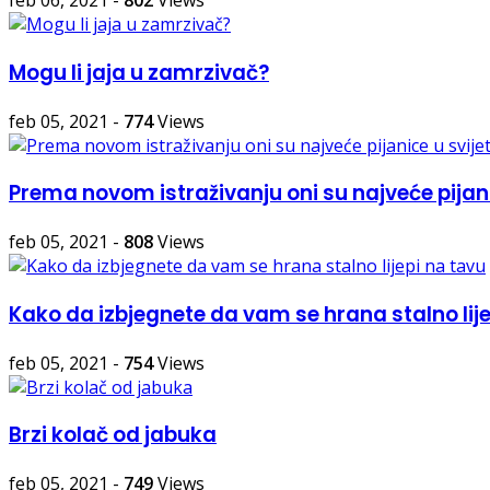
feb 06, 2021
-
802
Views
Mogu li jaja u zamrzivač?
feb 05, 2021
-
774
Views
Prema novom istraživanju oni su najveće pijan
feb 05, 2021
-
808
Views
Kako da izbjegnete da vam se hrana stalno lije
feb 05, 2021
-
754
Views
Brzi kolač od jabuka
feb 05, 2021
-
749
Views