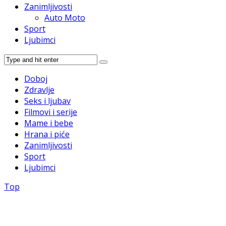
Zanimljivosti
Auto Moto
Sport
Ljubimci
Doboj
Zdravlje
Seks i ljubav
Filmovi i serije
Mame i bebe
Hrana i piće
Zanimljivosti
Sport
Ljubimci
Top