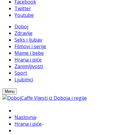
Facebook
Twitter
Youtube
Doboj
Zdravlje
Seks i ljubav
Filmovi i serije
Mame i bebe
Hrana i piće
Zanimljivosti
Sport
Ljubimci
Menu
Naslovna
-
Hrana i piće
-