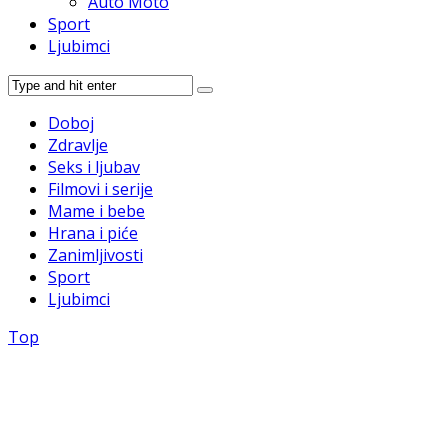
Auto Moto
Sport
Ljubimci
Doboj
Zdravlje
Seks i ljubav
Filmovi i serije
Mame i bebe
Hrana i piće
Zanimljivosti
Sport
Ljubimci
Top