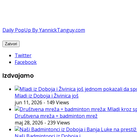
Daily PopUp By YannickTanguy.com
Twitter
Facebook
Izdvajamo
Mladi iz Doboja i Živinica još
jun 11, 2026
- 149 Views
Društvena mreža = badminton mrež
maj 28, 2026
- 239 Views
Naši Badmintonci iz Doboja i