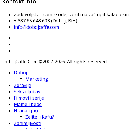
Kontakt Info
Zadovoljstvo nam je odgovoriti na vaš upit kako bismo 
+ 387 65 643 603 (Doboj, BiH)
info@dobojcaffe.com
DobojCaffe.Com ©2007-2026. All rights reserved.
Doboj
Marketing
Zdravlje
Seks i ljubav
Filmovi i serije
Mame i bebe
Hrana i piće
Želite li Kafu?
Zanimljivosti