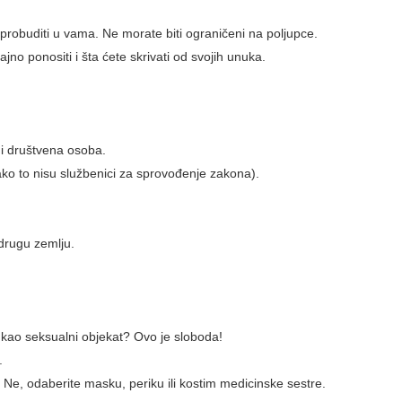
o probuditi u vama. Ne morate biti ograničeni na poljupce.
ajno ponositi i šta ćete skrivati od svojih unuka.
 i društvena osoba.
ko to nisu službenici za sprovođenje zakona).
 drugu zemlju.
idi kao seksualni objekat? Ovo je sloboda!
.
? Ne, odaberite masku, periku ili kostim medicinske sestre.