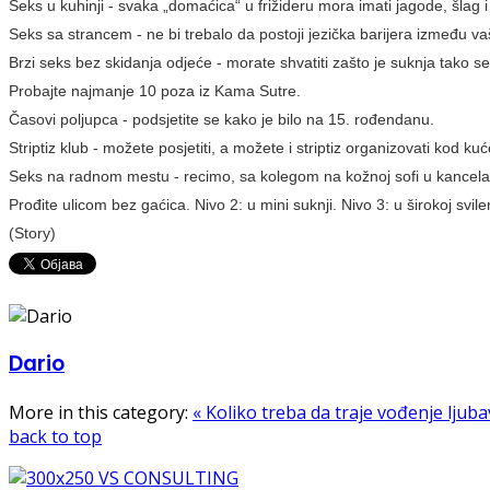
Seks u kuhinji - svaka „domaćica“ u frižideru mora imati jagode, šlag 
Seks sa strancem - ne bi trebalo da postoji jezička barijera između vaš
Brzi seks bez skidanja odjeće - morate shvatiti zašto je suknja tako se
Probajte najmanje 10 poza iz Kama Sutre.
Časovi poljupca - podsjetite se kako je bilo na 15. rođendanu.
Striptiz klub - možete posjetiti, a možete i striptiz organizovati kod kuć
Seks na radnom mestu - recimo, sa kolegom na kožnoj sofi u kancelari
Prođite ulicom bez gaćica. Nivo 2: u mini suknji. Nivo 3: u širokoj svile
(Story)
Dario
More in this category:
« Koliko treba da traje vođenje ljuba
back to top