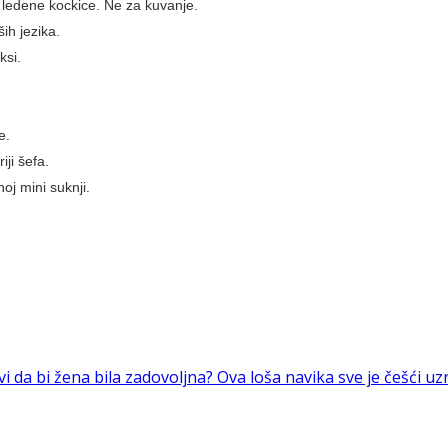
i ledene kockice. Ne za kuvanje.
ih jezika.
ksi.
e.
ji šefa.
noj mini suknji.
vi da bi žena bila zadovoljna?
Ova loša navika sve je češći uz