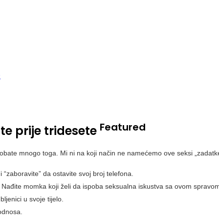
Featured
te prije tridesete
probate mnogo toga. Mi ni na koji način ne namećemo ove seksi „zadat
 “zaboravite” da ostavite svoj broj telefona.
. Nađite momka koji želi da ispoba seksualna iskustva sa ovom spravo
jenici u svoje tijelo.
 odnosa.