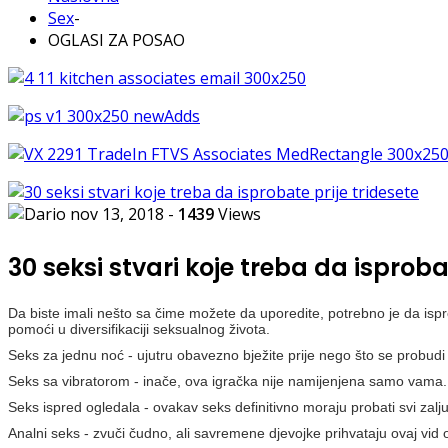
Sex
-
OGLASI ZA POSAO
nov 13, 2018
-
1439
Views
30 seksi stvari koje treba da isproba
Da biste imali nešto sa čime možete da uporedite, potrebno je da is
pomoći u diversifikaciji seksualnog života.
Seks za jednu noć - ujutru obavezno bježite prije nego što se probudi i
Seks sa vibratorom - inače, ova igračka nije namijenjena samo vama
Seks ispred ogledala - ovakav seks definitivno moraju probati svi zaljubl
Analni seks - zvuči čudno, ali savremene djevojke prihvataju ovaj vid