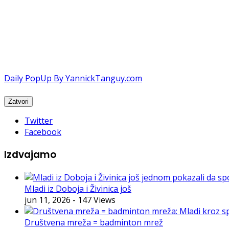
Daily PopUp By YannickTanguy.com
Twitter
Facebook
Izdvajamo
Mladi iz Doboja i Živinica još
jun 11, 2026
- 147 Views
Društvena mreža = badminton mrež