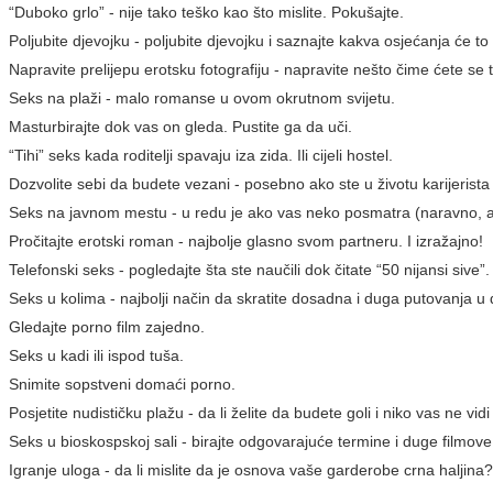
“Duboko grlo” - nije tako teško kao što mislite. Pokušajte.
Poljubite djevojku - poljubite djevojku i saznajte kakva osjećanja će t
Napravite prelijepu erotsku fotografiju - napravite nešto čime ćete se t
Seks na plaži - malo romanse u ovom okrutnom svijetu.
Masturbirajte dok vas on gleda. Pustite ga da uči.
“Tihi” seks kada roditelji spavaju iza zida. Ili cijeli hostel.
Dozvolite sebi da budete vezani - posebno ako ste u životu karijerista
Seks na javnom mestu - u redu je ako vas neko posmatra (naravno, a
Pročitajte erotski roman - najbolje glasno svom partneru. I izražajno!
Telefonski seks - pogledajte šta ste naučili dok čitate “50 nijansi sive”.
Seks u kolima - najbolji način da skratite dosadna i duga putovanja u
Gledajte porno film zajedno.
Seks u kadi ili ispod tuša.
Snimite sopstveni domaći porno.
Posjetite nudističku plažu - da li želite da budete goli i niko vas ne v
Seks u bioskospskoj sali - birajte odgovarajuće termine i duge filmove
Igranje uloga - da li mislite da je osnova vaše garderobe crna haljina