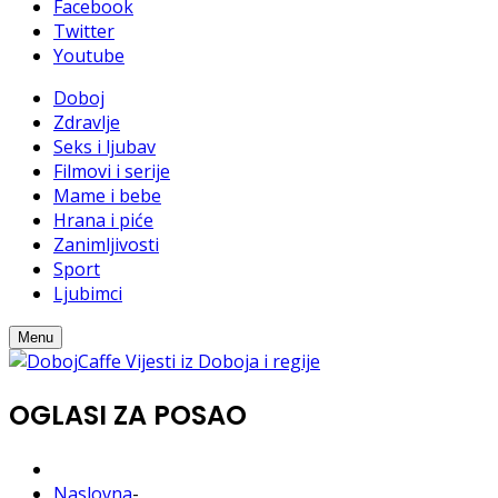
Facebook
Twitter
Youtube
Doboj
Zdravlje
Seks i ljubav
Filmovi i serije
Mame i bebe
Hrana i piće
Zanimljivosti
Sport
Ljubimci
Menu
OGLASI ZA POSAO
Naslovna
-