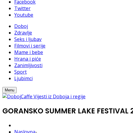
Facebook
Twitter
Youtube
Doboj
Zdravlje
Seks i ljubav
Filmovi i serije
Mame i bebe
Hrana i piće
Zanimljivosti
Sport
Ljubimci
Menu
GORANSKO SUMMER LAKE FESTIVAL 201
Naslovna
-