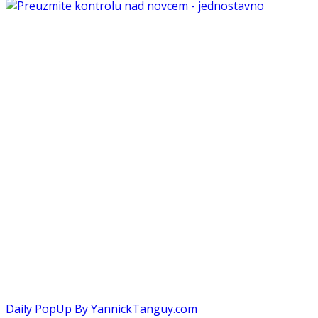
Daily PopUp By YannickTanguy.com