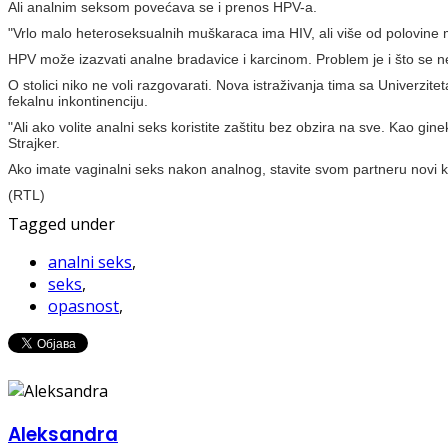
Ali analnim seksom povećava se i prenos HPV-a.
"Vrlo malo heteroseksualnih muškaraca ima HIV, ali više od polovine 
HPV može izazvati analne bradavice i karcinom. Problem je i što se ne
O stolici niko ne voli razgovarati. Nova istraživanja tima sa Univerzite
fekalnu inkontinenciju.
"Ali ako volite analni seks koristite zaštitu bez obzira na sve. Kao gi
Strajker.
Ako imate vaginalni seks nakon analnog, stavite svom partneru novi kon
(RTL)
Tagged under
analni seks
,
seks
,
opasnost
,
Aleksandra