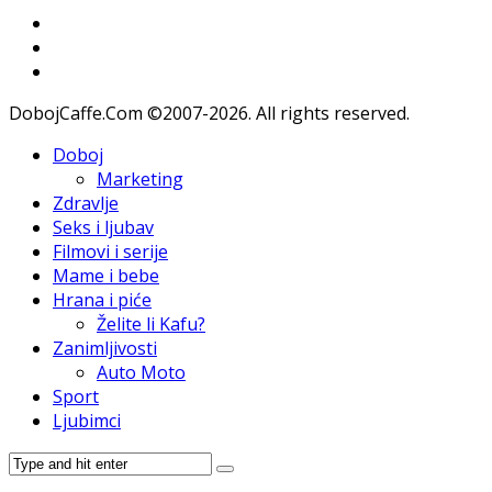
DobojCaffe.Com ©2007-2026. All rights reserved.
Doboj
Marketing
Zdravlje
Seks i ljubav
Filmovi i serije
Mame i bebe
Hrana i piće
Želite li Kafu?
Zanimljivosti
Auto Moto
Sport
Ljubimci