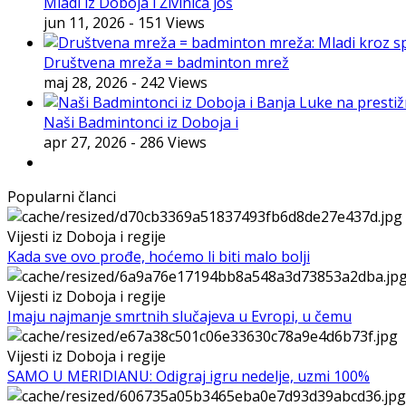
Mladi iz Doboja i Živinica još
jun 11, 2026
- 151 Views
Društvena mreža = badminton mrež
maj 28, 2026
- 242 Views
Naši Badmintonci iz Doboja i
apr 27, 2026
- 286 Views
Popularni članci
Vijesti iz Doboja i regije
Kada sve ovo prođe, hoćemo li biti malo bolji
Vijesti iz Doboja i regije
Imaju najmanje smrtnih slučajeva u Evropi, u čemu
Vijesti iz Doboja i regije
SAMO U MERIDIANU: Odigraj igru nedelje, uzmi 100%