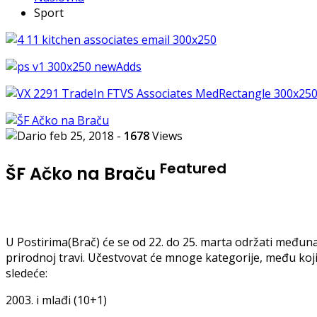
Sport
feb 25, 2018
-
1678
Views
Featured
ŠF Ačko na Braču
U Postirima(Brač) će se od 22. do 25. marta održati međuna
prirodnoj travi. Učestvovat će mnoge kategorije, među koji
sledeće:
2003. i mlađi (10+1)