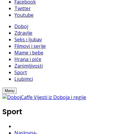
Facebook
Twitter
Youtube
Doboj
Zdravlje
Seks i ljubav
Filmovi i serije
Mame i bebe
Hrana i piće
Zanimljivosti
Sport
Ljubimci
Menu
Sport
Naslovna
-