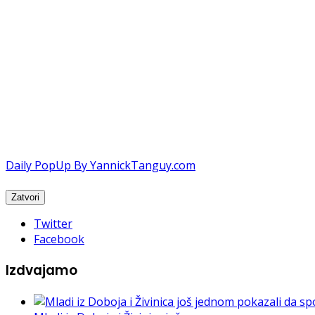
Daily PopUp By YannickTanguy.com
Twitter
Facebook
Izdvajamo