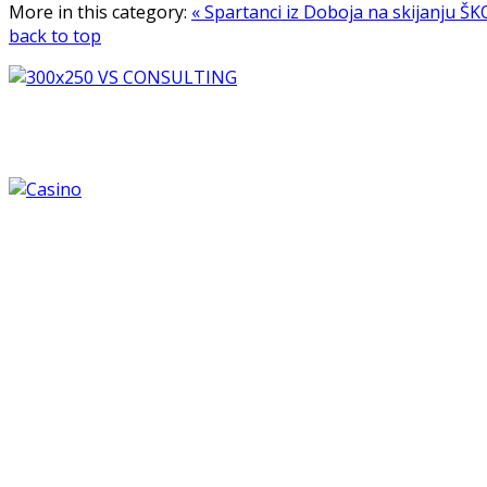
More in this category:
« Spartanci iz Doboja na skijanju
ŠKO
back to top