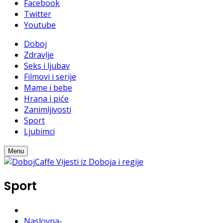
Facebook
Twitter
Youtube
Doboj
Zdravlje
Seks i ljubav
Filmovi i serije
Mame i bebe
Hrana i piće
Zanimljivosti
Sport
Ljubimci
Menu
Sport
Naslovna
-