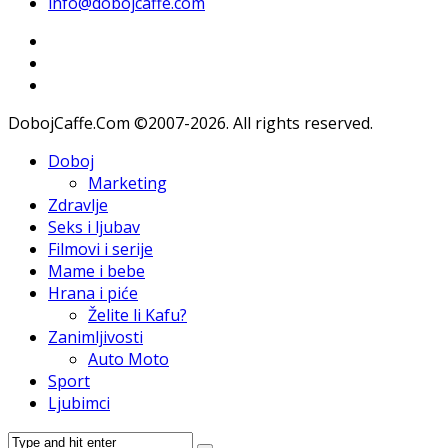
info@dobojcaffe.com
DobojCaffe.Com ©2007-2026. All rights reserved.
Doboj
Marketing
Zdravlje
Seks i ljubav
Filmovi i serije
Mame i bebe
Hrana i piće
Želite li Kafu?
Zanimljivosti
Auto Moto
Sport
Ljubimci