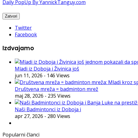
Daily PopUp By YannickTanguy.com
Twitter
Facebook
Izdvajamo
Mladi iz Doboja i Živinica još
jun 11, 2026
- 146 Views
Društvena mreža = badminton mrež
maj 28, 2026
- 235 Views
Naši Badmintonci iz Doboja i
apr 27, 2026
- 280 Views
Popularni članci