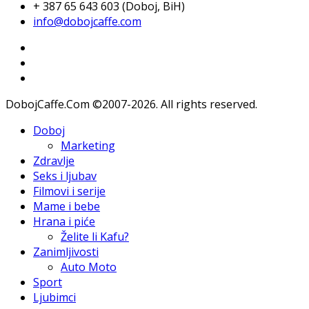
+ 387 65 643 603 (Doboj, BiH)
info@dobojcaffe.com
DobojCaffe.Com ©2007-2026. All rights reserved.
Doboj
Marketing
Zdravlje
Seks i ljubav
Filmovi i serije
Mame i bebe
Hrana i piće
Želite li Kafu?
Zanimljivosti
Auto Moto
Sport
Ljubimci