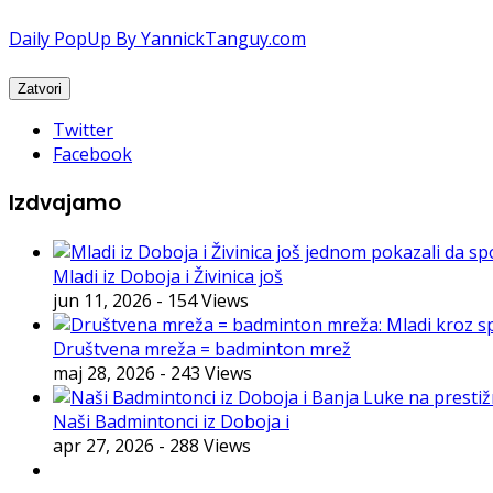
Daily PopUp By YannickTanguy.com
Twitter
Facebook
Izdvajamo
Mladi iz Doboja i Živinica još
jun 11, 2026
- 154 Views
Društvena mreža = badminton mrež
maj 28, 2026
- 243 Views
Naši Badmintonci iz Doboja i
apr 27, 2026
- 288 Views