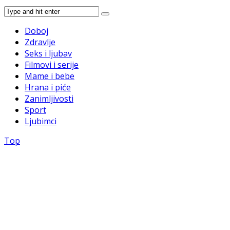
Doboj
Zdravlje
Seks i ljubav
Filmovi i serije
Mame i bebe
Hrana i piće
Zanimljivosti
Sport
Ljubimci
Top