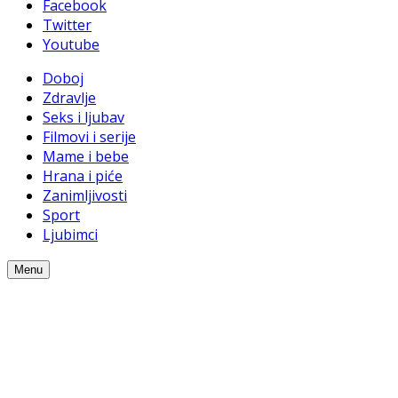
Facebook
Twitter
Youtube
Doboj
Zdravlje
Seks i ljubav
Filmovi i serije
Mame i bebe
Hrana i piće
Zanimljivosti
Sport
Ljubimci
Menu