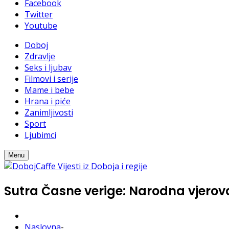
Facebook
Twitter
Youtube
Doboj
Zdravlje
Seks i ljubav
Filmovi i serije
Mame i bebe
Hrana i piće
Zanimljivosti
Sport
Ljubimci
Menu
Sutra Časne verige: Narodna vjerova
Naslovna
-