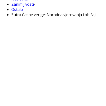
Zanimljivosti
-
Ostalo
-
Sutra Časne verige: Narodna vjerovanja i običaji