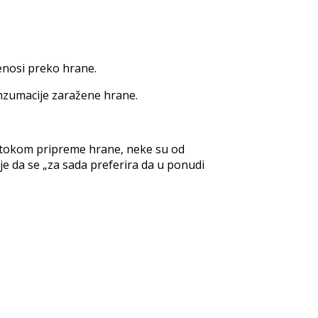
enosi preko hrane.
onzumacije zaražene hrane.
 tokom pripreme hrane, neke su od
e da se „za sada preferira da u ponudi