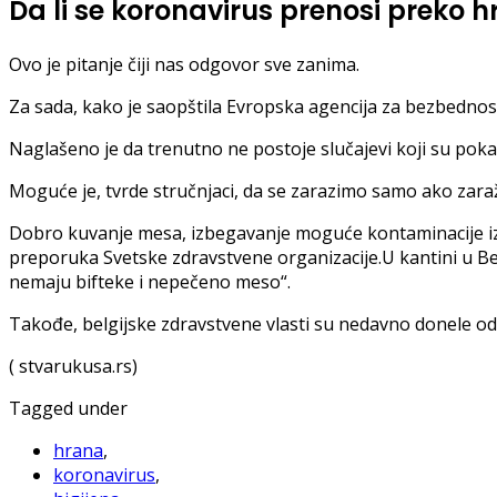
Da li se koronavirus prenosi preko 
Ovo je pitanje čiji nas odgovor sve zanima.
Za sada, kako je saopštila Evropska agencija za bezbednos
Naglašeno je da trenutno ne postoje slučajevi koji su pok
Moguće je, tvrde stručnjaci, da se zarazimo samo ako zara
Dobro kuvanje mesa, izbegavanje moguće kontaminacije iz
preporuka Svetske zdravstvene organizacije.U kantini u Be
nemaju bifteke i nepečeno meso“.
Takođe, belgijske zdravstvene vlasti su nedavno donele o
( stvarukusa.rs)
Tagged under
hrana
,
koronavirus
,