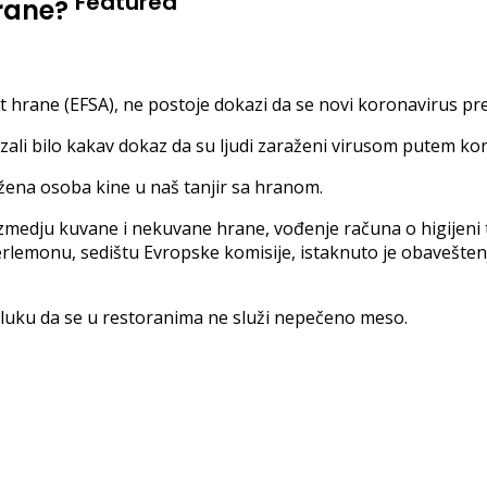
Featured
hrane?
t hrane (EFSA), ne postoje dokazi da se novi koronavirus pr
azali bilo kakav dokaz da su ljudi zaraženi virusom putem k
žena osoba kine u naš tanjir sa hranom.
medju kuvane i nekuvane hrane, vođenje računa o higijeni
rlemonu, sedištu Evropske komisije, istaknuto je obaveštenj
dluku da se u restoranima ne služi nepečeno meso.