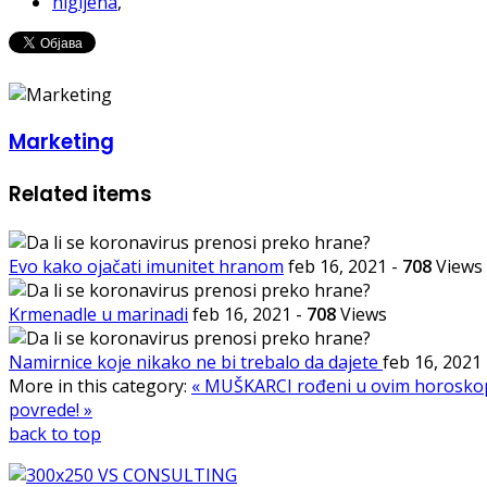
higijena
,
Marketing
Related items
Evo kako ojačati imunitet hranom
feb 16, 2021
-
708
Views
Krmenadle u marinadi
feb 16, 2021
-
708
Views
Namirnice koje nikako ne bi trebalo da dajete
feb 16, 2021
More in this category:
« MUŠKARCI rođeni u ovim horosk
povrede! »
back to top