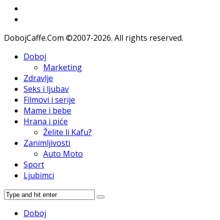
DobojCaffe.Com ©2007-2026. All rights reserved.
Doboj
Marketing
Zdravlje
Seks i ljubav
Filmovi i serije
Mame i bebe
Hrana i piće
Želite li Kafu?
Zanimljivosti
Auto Moto
Sport
Ljubimci
Doboj