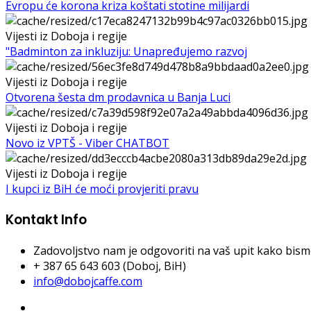
Evropu će korona kriza koštati stotine milijardi
Vijesti iz Doboja i regije
"Badminton za inkluziju: Unapređujemo razvoj
Vijesti iz Doboja i regije
Otvorena šesta dm prodavnica u Banja Luci
Vijesti iz Doboja i regije
Novo iz VPTŠ - Viber CHATBOT
Vijesti iz Doboja i regije
I kupci iz BiH će moći provjeriti pravu
Kontakt Info
Zadovoljstvo nam je odgovoriti na vaš upit kako bismo 
+ 387 65 643 603 (Doboj, BiH)
info@dobojcaffe.com