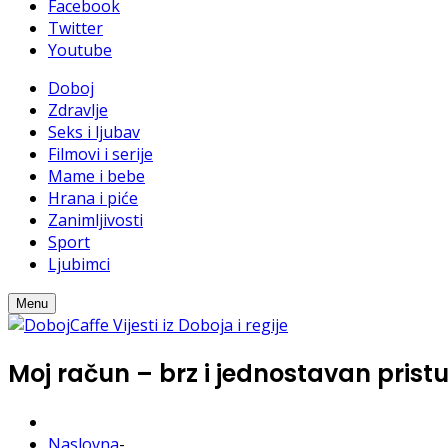
Facebook
Twitter
Youtube
Doboj
Zdravlje
Seks i ljubav
Filmovi i serije
Mame i bebe
Hrana i piće
Zanimljivosti
Sport
Ljubimci
Menu
Moj račun – brz i jednostavan pris
Naslovna
-