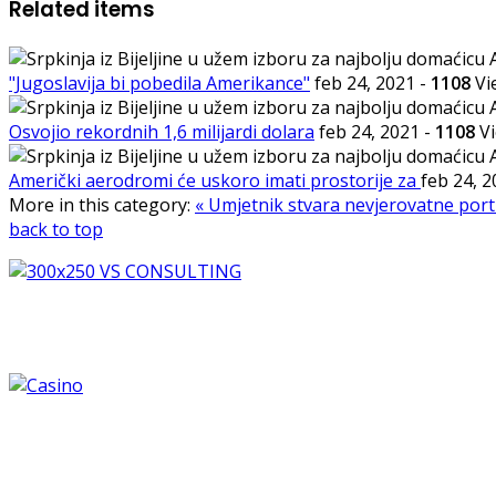
Related items
"Jugoslavija bi pobedila Amerikance"
feb 24, 2021
-
1108
Vi
Osvojio rekordnih 1,6 milijardi dolara
feb 24, 2021
-
1108
Vi
Američki aerodromi će uskoro imati prostorije za
feb 24, 
More in this category:
« Umjetnik stvara nevjerovatne portr
back to top