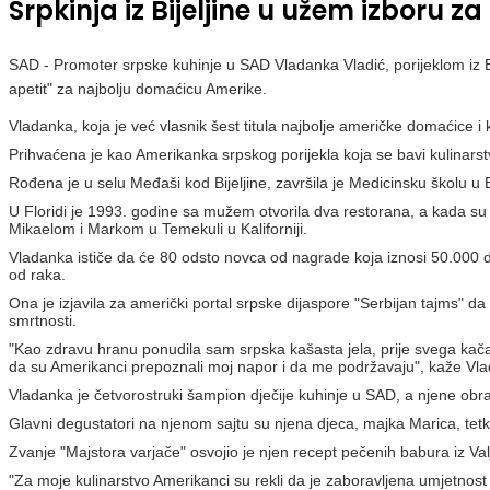
Srpkinja iz Bijeljine u užem izboru 
SAD - Promoter srpske kuhinje u SAD Vladanka Vladić, porijeklom iz B
apetit" za najbolju domaćicu Amerike.
Vladanka, koja je već vlasnik šest titula najbolje američke domaćice i
Prihvaćena je kao Amerikanka srpskog porijekla koja se bavi kulinarst
Rođena je u selu Međaši kod Bijeljine, završila je Medicinsku školu u
U Floridi je 1993. godine sa mužem otvorila dva restorana, a kada su i
Mikaelom i Markom u Temekuli u Kaliforniji.
Vladanka ističe da će 80 odsto novca od nagrade koja iznosi 50.000 do
od raka.
Ona je izjavila za američki portal srpske dijaspore "Serbijan tajms" d
smrtnosti.
"Kao zdravu hranu ponudila sam srpska kašasta jela, prije svega kača
da su Amerikanci prepoznali moj napor i da me podržavaju", kaže Vl
Vladanka je četvorostruki šampion dječije kuhinje u SAD, a njene obr
Glavni degustatori na njenom sajtu su njena djeca, majka Marica, tetka
Zvanje "Majstora varjače" osvojio je njen recept pečenih babura iz Va
"Za moje kulinarstvo Amerikanci su rekli da je zaboravljena umjetnos