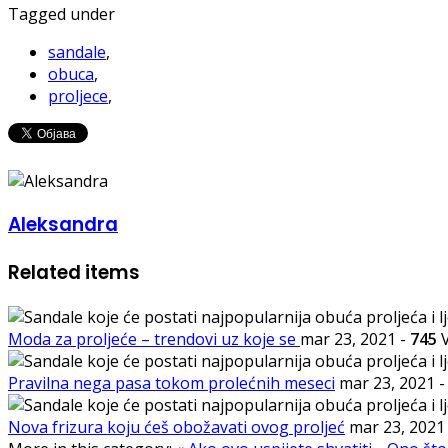
Tagged under
sandale
,
obuca
,
proljece
,
Aleksandra
Related items
Moda za proljeće – trendovi uz koje se
mar 23, 2021
-
745
V
Pravilna nega pasa tokom prolećnih meseci
mar 23, 2021
Nova frizura koju ćeš obožavati ovog proljeć
mar 23, 202