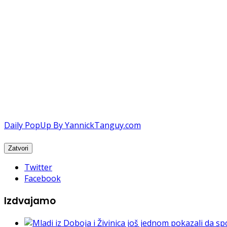
Daily PopUp By YannickTanguy.com
Twitter
Facebook
Izdvajamo