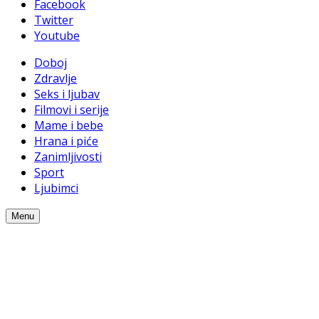
Facebook
Twitter
Youtube
Doboj
Zdravlje
Seks i ljubav
Filmovi i serije
Mame i bebe
Hrana i piće
Zanimljivosti
Sport
Ljubimci
Menu