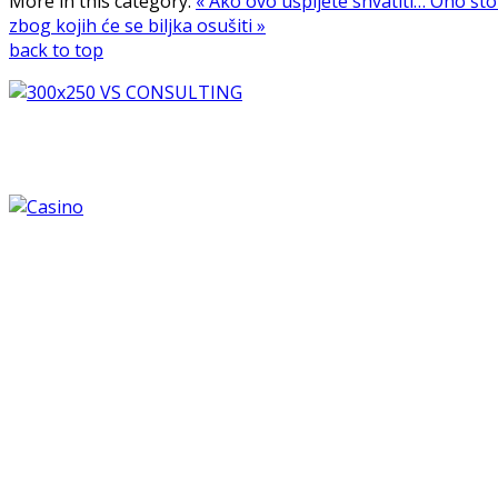
More in this category:
« Ako ovo uspijete shvatiti… Ono što 
zbog kojih će se biljka osušiti »
back to top