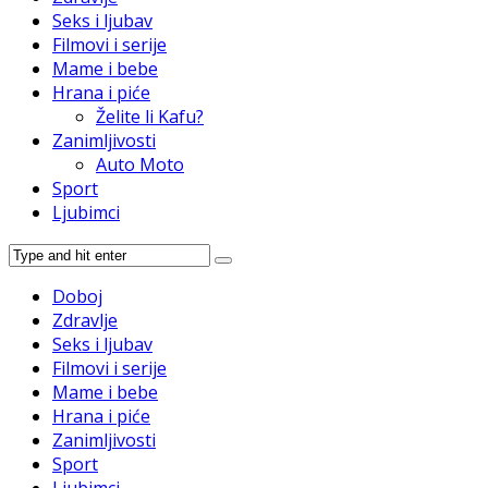
Seks i ljubav
Filmovi i serije
Mame i bebe
Hrana i piće
Želite li Kafu?
Zanimljivosti
Auto Moto
Sport
Ljubimci
Doboj
Zdravlje
Seks i ljubav
Filmovi i serije
Mame i bebe
Hrana i piće
Zanimljivosti
Sport
Ljubimci