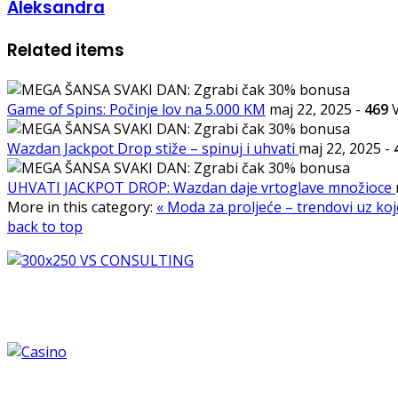
Aleksandra
Related items
Game of Spins: Počinje lov na 5.000 KM
maj 22, 2025
-
469
V
Wazdan Jackpot Drop stiže – spinuj i uhvati
maj 22, 2025
-
UHVATI JACKPOT DROP: Wazdan daje vrtoglave množioce
More in this category:
« Moda za proljeće – trendovi uz ko
back to top