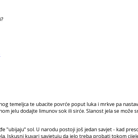
i?
lanog temeljca te ubacite povrće poput luka i mrkve pa nastavi
jelu dodajte limunov sok ili sirće. Slanost jela se može sm
đe "ubijaju" sol. U narodu postoji još jedan savjet - kad presol
 jela. Iskusni kuvari savjetuju da jelo treba probati tokom cij