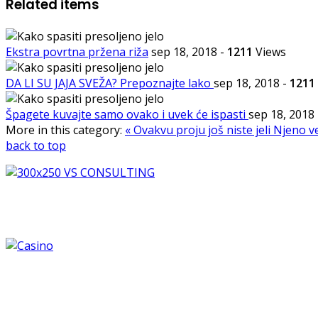
Related items
Ekstra povrtna pržena riža
sep 18, 2018
-
1211
Views
DA LI SU JAJA SVEŽA? Prepoznajte lako
sep 18, 2018
-
1211
Špagete kuvajte samo ovako i uvek će ispasti
sep 18, 2018
More in this category:
« Ovakvu proju još niste jeli
Njeno ve
back to top