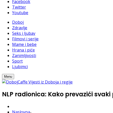
Facebook
Twitter
Youtube
Doboj
Zdravlje
Seks i ljubav
Filmovi i serije
Mame i bebe
Hrana i piće
Zanimljivosti
Sport
Ljubimci
Menu
NLP radionica: Kako prevazići svaki 
Naslovna
-