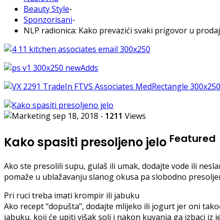
Beauty Style
-
Sponzorisani
-
NLP radionica: Kako prevazići svaki prigovor u prodaj
sep 18, 2018
-
1211
Views
Featured
Kako spasiti presoljeno jelo
Ako ste presolili supu, gulaš ili umak, dodajte vode ili nes
pomaže u ublažavanju slanog okusa pa slobodno presoljenom 
Pri ruci treba imati krompir ili jabuku
Ako recept "dopušta", dodajte mlijeko ili jogurt jer oni tako
jabuku, koji će upiti višak soli i nakon kuvanja ga izbaci iz