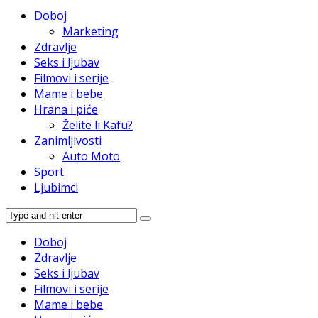
Doboj
Marketing
Zdravlje
Seks i ljubav
Filmovi i serije
Mame i bebe
Hrana i piće
Želite li Kafu?
Zanimljivosti
Auto Moto
Sport
Ljubimci
Doboj
Zdravlje
Seks i ljubav
Filmovi i serije
Mame i bebe