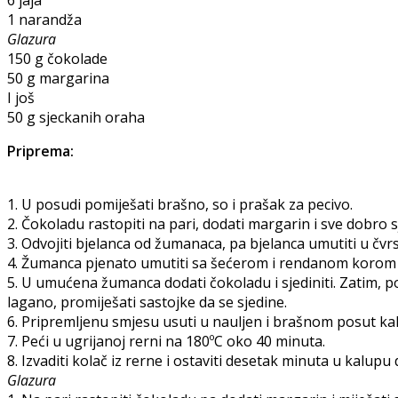
1 narandža
Glazura
150 g čokolade
50 g margarina
I još
50 g sjeckanih oraha
Priprema:
1. U posudi pomiješati brašno, so i prašak za pecivo.
2. Čokoladu rastopiti na pari, dodati margarin i sve dobro sj
3. Odvojiti bjelanca od žumanaca, pa bjelanca umutiti u čvrs
4. Žumanca pjenato umutiti sa šećerom i rendanom korom
5. U umućena žumanca dodati čokoladu i sjediniti. Zatim, p
lagano, promiješati sastojke da se sjedine.
6. Pripremljenu smjesu usuti u nauljen i brašnom posut ka
7. Peći u ugrijanoj rerni na 180ºC oko 40 minuta.
8. Izvaditi kolač iz rerne i ostaviti desetak minuta u kalupu 
Glazura