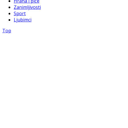
Hrana i piće
Zanimljivosti
Sport
Ljubimci
Top