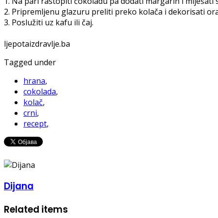
1. Na pari rastopiti čokoladu pa dodati margarin i miješati s
2. Pripremljenu glazuru preliti preko kolača i dekorisati or
3. Poslužiti uz kafu ili čaj.
ljepotaizdravlje.ba
Tagged under
hrana
,
cokolada
,
kolač
,
crni
,
recept
,
Dijana
Related items