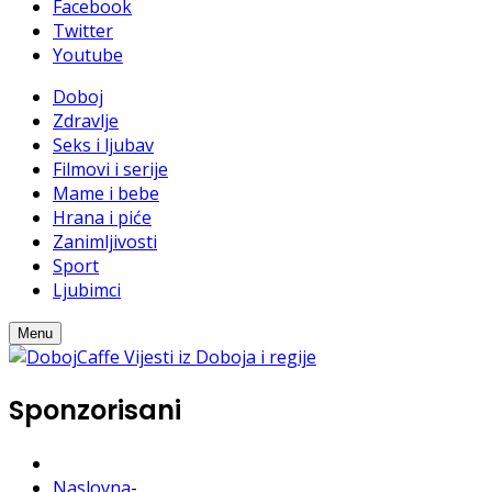
Facebook
Twitter
Youtube
Doboj
Zdravlje
Seks i ljubav
Filmovi i serije
Mame i bebe
Hrana i piće
Zanimljivosti
Sport
Ljubimci
Menu
Sponzorisani
Naslovna
-