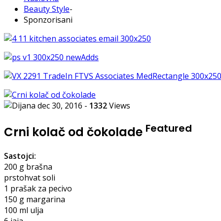
Beauty Style
-
Sponzorisani
dec 30, 2016
-
1332
Views
Featured
Crni kolač od čokolade
Sastojci:
200 g brašna
prstohvat soli
1 prašak za pecivo
150 g margarina
100 ml ulja
6 jaja