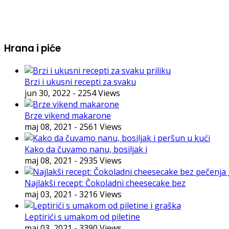
Hrana i piće
Brzi i ukusni recepti za svaku
jun 30, 2022
- 2254 Views
Brze vikend makarone
maj 08, 2021
- 2561 Views
Kako da čuvamo nanu, bosiljak i
maj 08, 2021
- 2935 Views
Najlakši recept: Čokoladni cheesecake bez
maj 03, 2021
- 3216 Views
Leptirići s umakom od piletine
maj 03, 2021
- 3390 Views