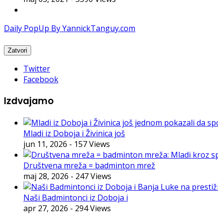
Daily PopUp By YannickTanguy.com
Twitter
Facebook
Izdvajamo
Mladi iz Doboja i Živinica još
jun 11, 2026
- 157 Views
Društvena mreža = badminton mrež
maj 28, 2026
- 247 Views
Naši Badmintonci iz Doboja i
apr 27, 2026
- 294 Views