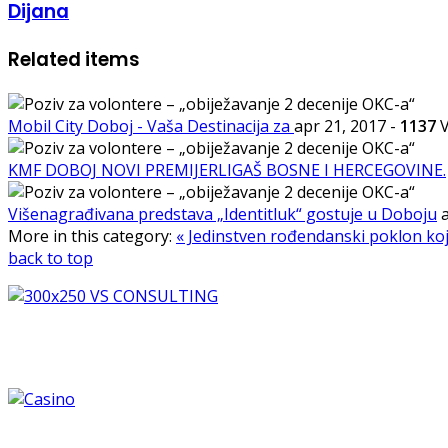
Dijana
Related items
Mobil City Doboj - Vaša Destinacija za
apr 21, 2017
-
1137
V
KMF DOBOJ NOVI PREMIJERLIGAŠ BOSNE I HERCEGOVINE.
Višenagrađivana predstava „Identitluk“ gostuje u Doboju
More in this category:
« Jedinstven rođendanski poklon koj
back to top