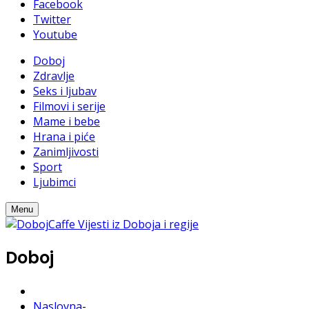
Facebook
Twitter
Youtube
Doboj
Zdravlje
Seks i ljubav
Filmovi i serije
Mame i bebe
Hrana i piće
Zanimljivosti
Sport
Ljubimci
Menu
Doboj
Naslovna
-