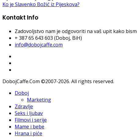
Ko je Slavenko Božić iz Pijeskova?
Kontakt Info
Zadovoljstvo nam je odgovoriti na vaš upit kako bismo 
+ 387 65 643 603 (Doboj, BiH)
info@dobojcaffe.com
DobojCaffe.Com ©2007-2026. All rights reserved.
Doboj
Marketing
Zdravlje
Seks i ljubav
Filmovi i serije
Mame i bebe
Hrana i piće