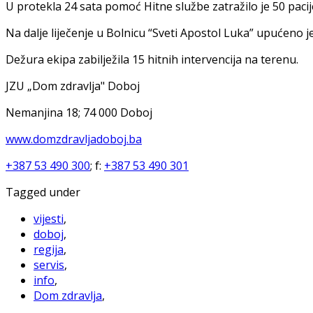
U protekla 24 sata pomoć Hitne službe zatražilo je 50 pacij
Na dalje liječenje u Bolnicu “Sveti Apostol Luka” upućeno je
Dežura ekipa zabilježila 15 hitnih intervencija na terenu.
JZU „Dom zdravlja" Doboj
Nemanjina 18; 74 000 Doboj
www.domzdravljadoboj.ba
+387 53 490 300
; f:
+387 53 490 301
Tagged under
vijesti
,
doboj
,
regija
,
servis
,
info
,
Dom zdravlja
,