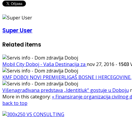
Super User
Related items
Mobil City Doboj - Vaša Destinacija za
nov 27, 2016
-
1503
V
KMF DOBOJ NOVI PREMIJERLIGAŠ BOSNE I HERCEGOVINE.
Višenagrađivana predstava „Identitluk“ gostuje u Doboju
More in this category:
« Finansiranje organizacija civilnog d
back to top