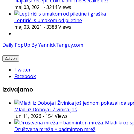
Najlakši recept: Čokoladni cheesecake bez
maj 03, 2021
- 3214 Views
Leptirići s umakom od piletine
maj 03, 2021
- 3388 Views
Daily PopUp By YannickTanguy.com
Twitter
Facebook
Izdvajamo
Mladi iz Doboja i Živinica još
jun 11, 2026
- 154 Views
Društvena mreža = badminton mrež