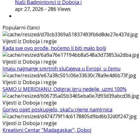
Naši Badmintonci iz Doboja i
apr 27, 2026
- 286 Views
Popularni članci
Vijesti iz Doboja i regije
Kada sve ovo prođe, hoćemo li biti malo bolji
Vijesti iz Doboja i regije
Imaju najmanje smrtnih slučajeva u Evropi, u čemu
Vijesti iz Doboja i regije
SAMO U MERIDIANU: Odigraj igru nedelje, uzmi 100%
Vijesti iz Doboja i regije
Gorivo opet poskupjelo, skaču cijene namirnica
Vijesti iz Doboja i regije
Kreativni Centar "Madagaskar", Doboj