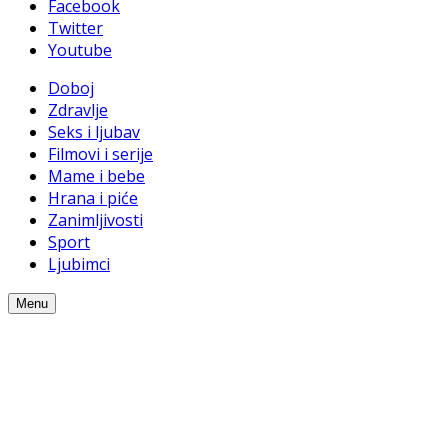
Facebook
Twitter
Youtube
Doboj
Zdravlje
Seks i ljubav
Filmovi i serije
Mame i bebe
Hrana i piće
Zanimljivosti
Sport
Ljubimci
Menu