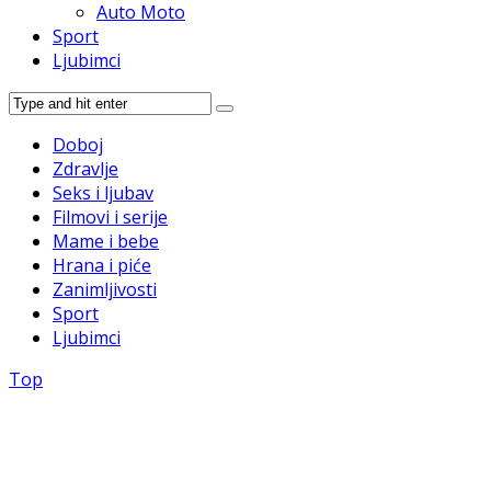
Auto Moto
Sport
Ljubimci
Doboj
Zdravlje
Seks i ljubav
Filmovi i serije
Mame i bebe
Hrana i piće
Zanimljivosti
Sport
Ljubimci
Top