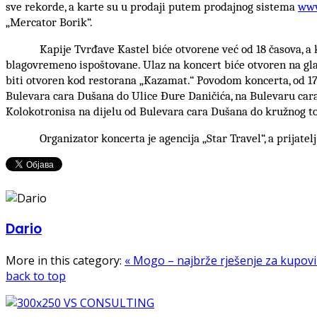
sve rekorde, a karte su u prodaji putem prodajnog sistema
www
„Mercator Borik“.
Kapije Tvrđave Kastel biće otvorene već od 18 časova, a 
blagovremeno ispoštovane. Ulaz na koncert biće otvoren na glav
biti otvoren kod restorana „Kazamat.“ Povodom koncerta, od 17 č
Bulevara cara Dušana do Ulice Đure Daničića, na Bulevaru cara 
Kolokotronisa na dijelu od Bulevara cara Dušana do kružnog t
Organizator koncerta je agencija „Star Travel“, a prijatelj 
Dario
More in this category:
« Mogo – najbrže rješenje za kupo
back to top