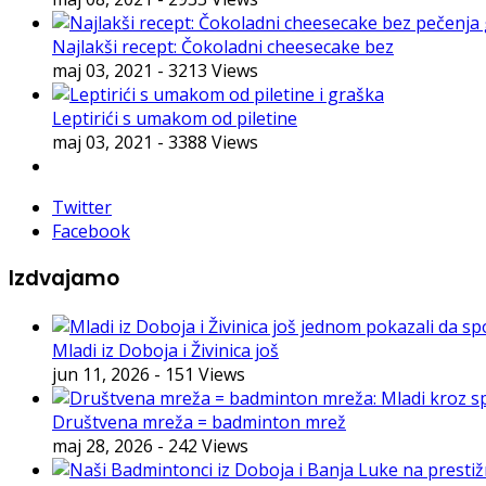
Najlakši recept: Čokoladni cheesecake bez
maj 03, 2021
- 3213 Views
Leptirići s umakom od piletine
maj 03, 2021
- 3388 Views
Twitter
Facebook
Izdvajamo
Mladi iz Doboja i Živinica još
jun 11, 2026
- 151 Views
Društvena mreža = badminton mrež
maj 28, 2026
- 242 Views