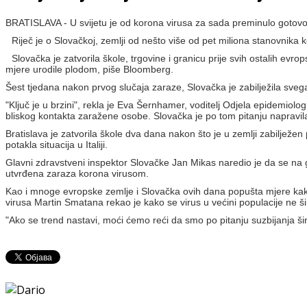
BRATISLAVA - U svijetu je od korona virusa za sada preminulo gotovo 2
Riječ je o Slovačkoj, zemlji od nešto više od pet miliona stanovnika k
Slovačka je zatvorila škole, trgovine i granicu prije svih ostalih evrop
mjere urodile plodom, piše Bloomberg.
Šest tjedana nakon prvog slučaja zaraze, Slovačka je zabilježila sveg
"Ključ je u brzini", rekla je Eva Šernhamer, voditelj Odjela epidemiol
bliskog kontakta zaražene osobe. Slovačka je po tom pitanju napravila 
Bratislava je zatvorila škole dva dana nakon što je u zemlji zabilježen
potakla situacija u Italiji.
Glavni zdravstveni inspektor Slovačke Jan Mikas naredio je da se na gra
utvrđena zaraza korona virusom.
Kao i mnoge evropske zemlje i Slovačka ovih dana popušta mjere kako bi 
virusa Martin Smatana rekao je kako se virus u većini populacije ne šir
"Ako se trend nastavi, moći ćemo reći da smo po pitanju suzbijanja ši