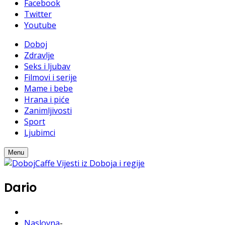
Facebook
Twitter
Youtube
Doboj
Zdravlje
Seks i ljubav
Filmovi i serije
Mame i bebe
Hrana i piće
Zanimljivosti
Sport
Ljubimci
Menu
Dario
Naslovna
-