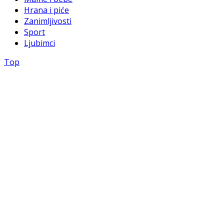
Hrana i piće
Zanimljivosti
Sport
Ljubimci
Top