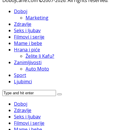
DobojCaffe.Com ©2007-2026. All rights reserved.
Doboj
Marketing
Zdravlje
Seks i ljubav
Filmovi i serije
Mame i bebe
Hrana i piće
Želite li Kafu?
Zanimljivosti
Auto Moto
Sport
Ljubimci
Doboj
Zdravlje
Seks i ljubav
Filmovi i serije
Mame i bebe