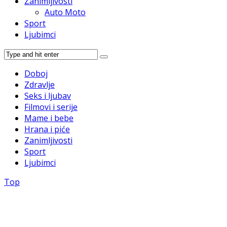
Zanimljivosti
Auto Moto
Sport
Ljubimci
Doboj
Zdravlje
Seks i ljubav
Filmovi i serije
Mame i bebe
Hrana i piće
Zanimljivosti
Sport
Ljubimci
Top