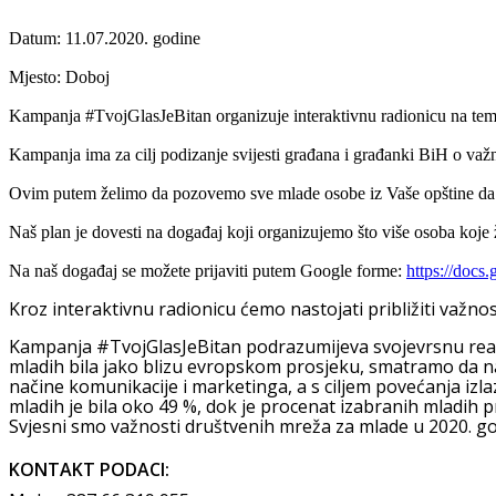
Datum:
11.07.2020. godine
Mjesto:
Doboj
Kampanja
#TvojGlasJeBitan organizuje interaktivnu radionicu na tem
Kampanja ima za cilj podizanje svijesti građana i građanki BiH o važ
Ovim putem želimo da pozovemo sve mlade osobe iz Vaše opštine da
Naš plan je dovesti na događaj koji organizujemo što više osoba koje ž
Na naš događaj se možete prijaviti putem Google forme:
https://do
Kroz interaktivnu radionicu ćemo nastojati približiti važnos
Kampanja #TvojGlasJeBitan podrazumijeva svojevrsnu reakcij
mladih bila jako blizu evropskom prosjeku, smatramo da n
načine komunikacije i marketinga, a s ciljem povećanja izl
mladih je bila oko 49 %, dok je procenat izabranih mladih pr
Svjesni smo važnosti društvenih mreža za mlade u 2020. go
KONTAKT PODACI: