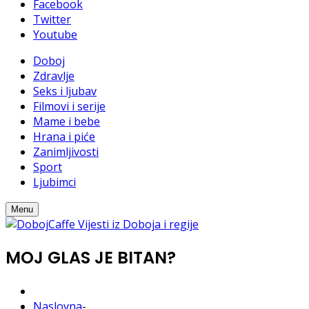
Facebook
Twitter
Youtube
Doboj
Zdravlje
Seks i ljubav
Filmovi i serije
Mame i bebe
Hrana i piće
Zanimljivosti
Sport
Ljubimci
Menu
MOJ GLAS JE BITAN?
Naslovna
-