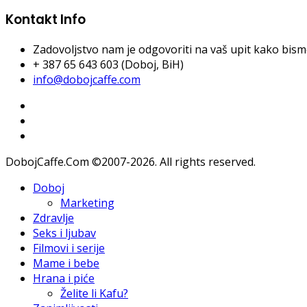
Kontakt Info
Zadovoljstvo nam je odgovoriti na vaš upit kako bismo 
+ 387 65 643 603 (Doboj, BiH)
info@dobojcaffe.com
DobojCaffe.Com ©2007-2026. All rights reserved.
Doboj
Marketing
Zdravlje
Seks i ljubav
Filmovi i serije
Mame i bebe
Hrana i piće
Želite li Kafu?