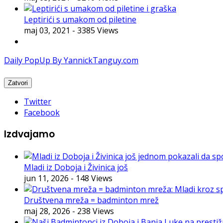
Leptirići s umakom od piletine
maj 03, 2021
- 3385 Views
Daily PopUp By YannickTanguy.com
Twitter
Facebook
Izdvajamo
Mladi iz Doboja i Živinica još
jun 11, 2026
- 148 Views
Društvena mreža = badminton mrež
maj 28, 2026
- 238 Views