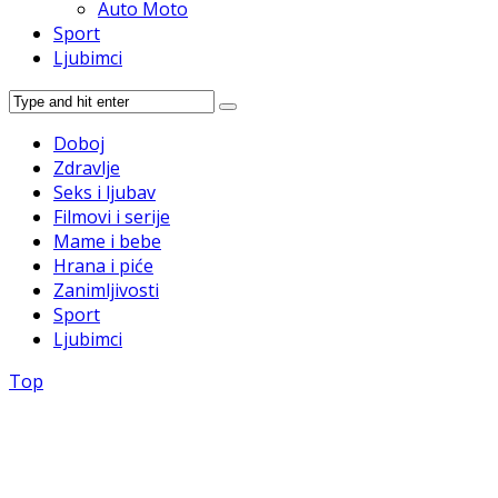
Auto Moto
Sport
Ljubimci
Doboj
Zdravlje
Seks i ljubav
Filmovi i serije
Mame i bebe
Hrana i piće
Zanimljivosti
Sport
Ljubimci
Top