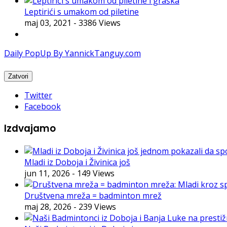
Leptirići s umakom od piletine
maj 03, 2021
- 3386 Views
Daily PopUp By YannickTanguy.com
Twitter
Facebook
Izdvajamo
Mladi iz Doboja i Živinica još
jun 11, 2026
- 149 Views
Društvena mreža = badminton mrež
maj 28, 2026
- 239 Views