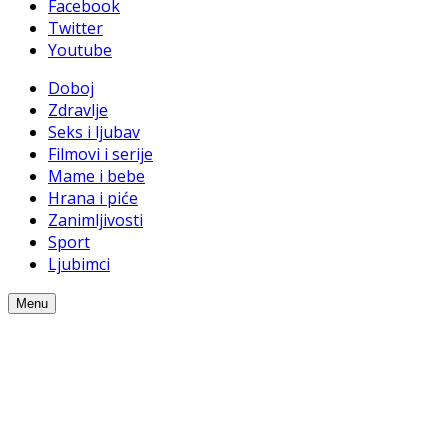
Facebook
Twitter
Youtube
Doboj
Zdravlje
Seks i ljubav
Filmovi i serije
Mame i bebe
Hrana i piće
Zanimljivosti
Sport
Ljubimci
Menu