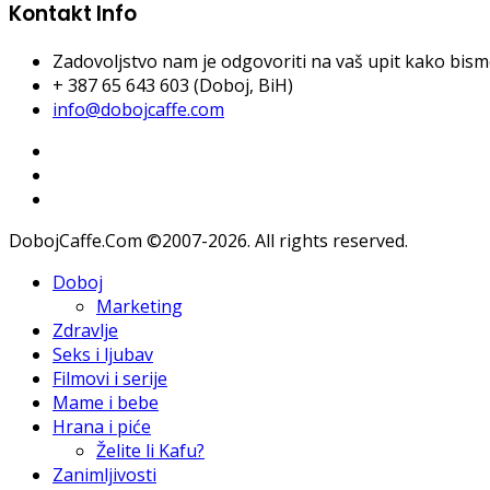
Kontakt Info
Zadovoljstvo nam je odgovoriti na vaš upit kako bismo 
+ 387 65 643 603 (Doboj, BiH)
info@dobojcaffe.com
DobojCaffe.Com ©2007-2026. All rights reserved.
Doboj
Marketing
Zdravlje
Seks i ljubav
Filmovi i serije
Mame i bebe
Hrana i piće
Želite li Kafu?
Zanimljivosti