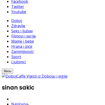
Facebook
Twitter
Youtube
Doboj
Zdravlje
Seks i ljubav
Filmovi i serije
Mame i bebe
Hrana i piće
Zanimljivosti
Sport
Ljubimci
Menu
sinan sakic
Naslovna
-