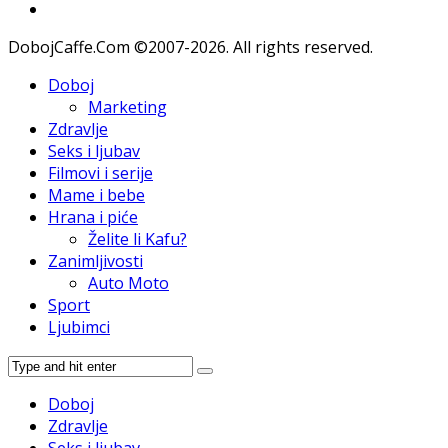
DobojCaffe.Com ©2007-2026. All rights reserved.
Doboj
Marketing
Zdravlje
Seks i ljubav
Filmovi i serije
Mame i bebe
Hrana i piće
Želite li Kafu?
Zanimljivosti
Auto Moto
Sport
Ljubimci
Doboj
Zdravlje