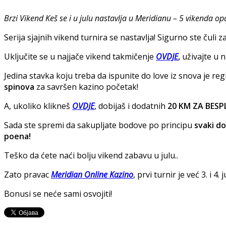
Brzi Vikend Keš se i u julu nastavlja u Meridianu – 5 vikenda o
Serija sjajnih vikend turnira se nastavlja! Sigurno ste čuli z
Uključite se u najjače vikend takmičenje
OVDJE
,
uživajte u 
Jedina stavka koju treba da ispunite do love iz snova je reg
spinova
za savršen kazino početak!
A, ukoliko klikneš
OVDJE
, dobijaš i dodatnih
20 KM ZA BES
Sada ste spremi da sakupljate bodove po principu
svaki do
poena!
Teško da ćete naći bolju vikend zabavu u julu..
Zato pravac
Meridian Online Kazino
, prvi turnir je već 3. i 4. j
Bonusi se neće sami osvojiti!