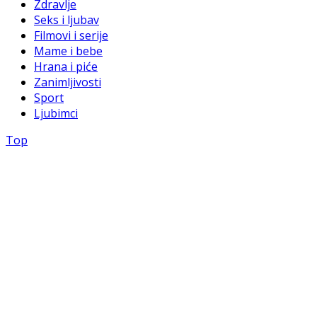
Zdravlje
Seks i ljubav
Filmovi i serije
Mame i bebe
Hrana i piće
Zanimljivosti
Sport
Ljubimci
Top