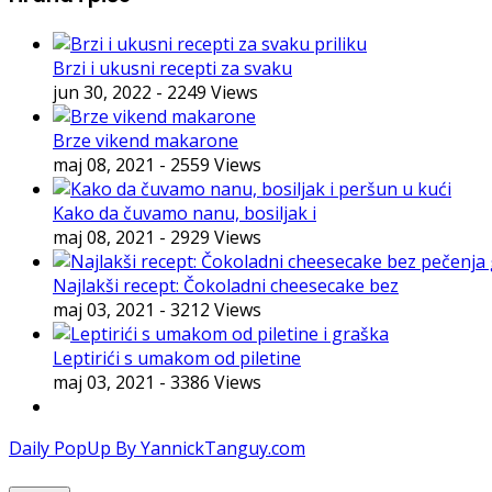
Brzi i ukusni recepti za svaku
jun 30, 2022
- 2249 Views
Brze vikend makarone
maj 08, 2021
- 2559 Views
Kako da čuvamo nanu, bosiljak i
maj 08, 2021
- 2929 Views
Najlakši recept: Čokoladni cheesecake bez
maj 03, 2021
- 3212 Views
Leptirići s umakom od piletine
maj 03, 2021
- 3386 Views
Daily PopUp By YannickTanguy.com