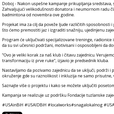
Doboj - Nakon uspešne kampanje prikupljanja sredstava, s
Zahvaljujući velikodušnosti donatora i neumornom radu čla
badmintona od novembra ove godine.
Projekat ima za cilj da poveže ljude različitih sposobnosti 
što ćemo premostiti jaz i izgraditi snažniju, ujedinjenu zaj
Program će uključivati specijalizovane treninge, radionice 
da su svi učesnici podržani, motivisani i osposobljeni da do
"Ovo je veliki korak za naš klub i čitavu zajednicu. Veruje
transformaciju iz prve ruke", izjavio je predsednik kluba.
Nastavljamo da pozivamo zajednicu da se uključi, podrži i pr
okruženje gde su raznolikost i inkluzija ne samo prisutne, v
Saznajte više o projektu i kako se možete uključiti poset
Kampanja se realizuje uz podršku Fondacije tuzlanske zaj
#USAinBiH #USAIDBiH #localworks#snagalokalnog #USAI