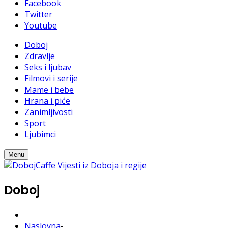
Facebook
Twitter
Youtube
Doboj
Zdravlje
Seks i ljubav
Filmovi i serije
Mame i bebe
Hrana i piće
Zanimljivosti
Sport
Ljubimci
Menu
Doboj
Naslovna
-