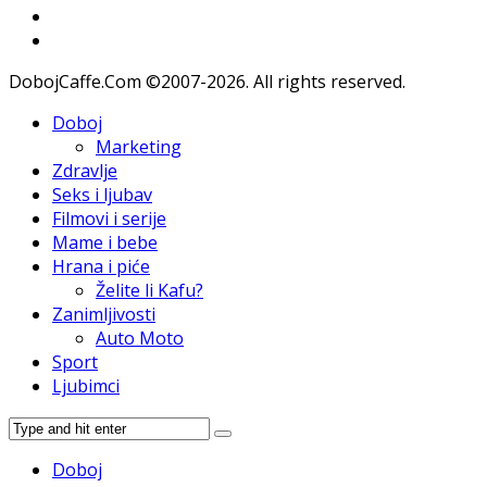
DobojCaffe.Com ©2007-2026. All rights reserved.
Doboj
Marketing
Zdravlje
Seks i ljubav
Filmovi i serije
Mame i bebe
Hrana i piće
Želite li Kafu?
Zanimljivosti
Auto Moto
Sport
Ljubimci
Doboj