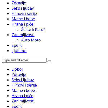
Zdravlje
Seks i ljubav
Filmovi i serije
Mame i bebe
Hrana i piće
Želite li Kafu?
Zanimljivosti
Auto Moto
Sport
Ljubimci
Doboj
Zdravlje
Seks i ljubav
Filmovi i serije
Mame i bebe
Hrana i piće
Zanimljivosti
Sport