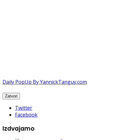
Daily PopUp By YannickTanguy.com
Twitter
Facebook
Izdvajamo