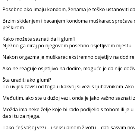
Posebno ako imaju kondom, ženama je teško ustanoviti da li
Brzim skidanjem i bacanjem kondoma muškarac sprečava da
peškirom.
Kako možete saznati da li glumi?
Nježno ga diraj po njegovom posebno osjetljivom mjestu.
Nakon orgazma je muškarac ekstremno osjetljiv na dodire, šk
Ako ne reaguje osjetljivo na dodire, moguće je da nije doži
Šta uraditi ako glumi?
To uvijek zavisi od toga u kakvoj si vezi s ljubavnikom. Ako
Međutim, ako ste u dužoj vezi, onda je jako važno saznati z
Možda ima neke želje koje bi rado podijelio s tobom ili je
da si tu za njega.
Tako ćeš vašoj vezi – i seksualnom životu – dati sasvim novi