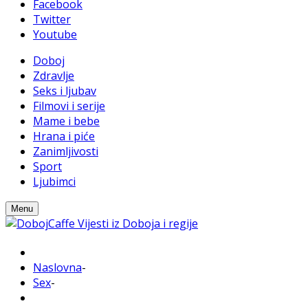
Facebook
Twitter
Youtube
Doboj
Zdravlje
Seks i ljubav
Filmovi i serije
Mame i bebe
Hrana i piće
Zanimljivosti
Sport
Ljubimci
Menu
Naslovna
-
Sex
-