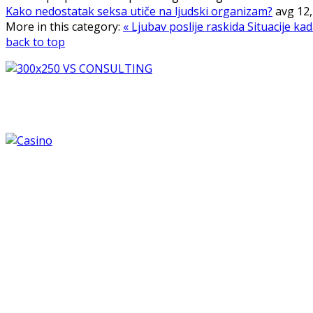
Kako nedostatak seksa utiče na ljudski organizam?
avg 12
More in this category:
« Ljubav poslije raskida
Situacije ka
back to top