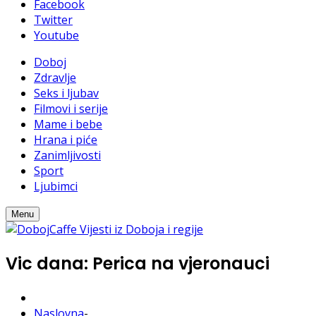
Facebook
Twitter
Youtube
Doboj
Zdravlje
Seks i ljubav
Filmovi i serije
Mame i bebe
Hrana i piće
Zanimljivosti
Sport
Ljubimci
Menu
Vic dana: Perica na vjeronauci
Naslovna
-