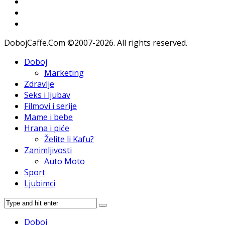
DobojCaffe.Com ©2007-2026. All rights reserved.
Doboj
Marketing
Zdravlje
Seks i ljubav
Filmovi i serije
Mame i bebe
Hrana i piće
Želite li Kafu?
Zanimljivosti
Auto Moto
Sport
Ljubimci
Doboj