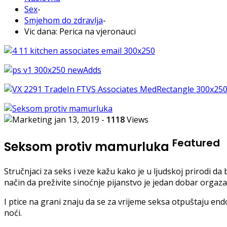
Sex
-
Smjehom do zdravlja
-
Vic dana: Perica na vjeronauci
jan 13, 2019
-
1118
Views
Featured
Seksom protiv mamurluka
Stručnjaci za seks i veze kažu kako je u ljudskoj prirodi d
način da preživite sinoćnje pijanstvo je jedan dobar orga
I ptice na grani znaju da se za vrijeme seksa otpuštaju end
noći.