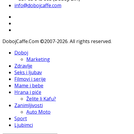
info@dobojcaffe.com
DobojCaffe.Com ©2007-2026. All rights reserved.
Doboj
Marketing
Zdravlje
Seks i ljubav
Filmovi i serije
Mame i bebe
Hrana i piće
Želite li Kafu?
Zanimljivosti
Auto Moto
Sport
Ljubimci