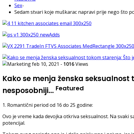
Sex
-
Sedam stvari koje muškarac napravi prije nego što po
feb 10, 2021
-
1016
Views
Kako se menja ženska seksualnost t
Featured
nesposobniji...
1. Romantični period od 16 do 25 godine:
Ovo je vreme kada devojka otkriva seksualnost. Na svaki sa
potencijal.