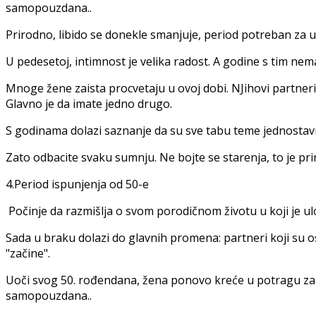
samopouzdana..
Prirodno, libido se donekle smanjuje, period potreban za u
U pedesetoj, intimnost je velika radost. A godine s tim nema
Mnoge žene zaista procvetaju u ovoj dobi. NJihovi partneri
Glavno je da imate jedno drugo.
S godinama dolazi saznanje da su sve tabu teme jednostav
Zato odbacite svaku sumnju. Ne bojte se starenja, to je pri
4.Period ispunjenja od 50-e
Počinje da razmišlja o svom porodičnom životu u koji je ulož
Sada u braku dolazi do glavnih promena: partneri koji su ost
"začine".
Uoči svog 50. rođendana, žena ponovo kreće u potragu za iz
samopouzdana..