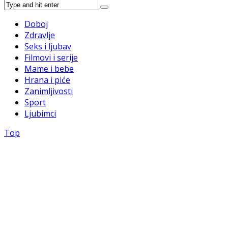
Doboj
Zdravlje
Seks i ljubav
Filmovi i serije
Mame i bebe
Hrana i piće
Zanimljivosti
Sport
Ljubimci
Top