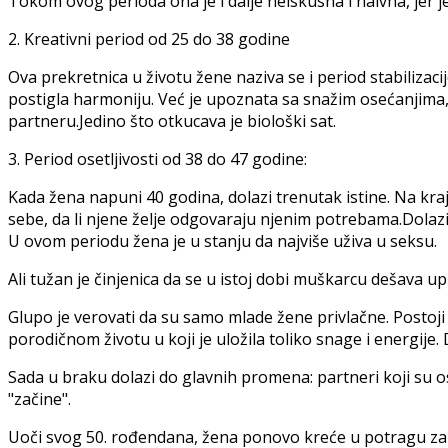
Tokom ovog perioda ona je i dalje neiskusna i naivna, jer je
2. Kreativni period od 25 do 38 godine
Ova prekretnica u životu žene naziva se i period stabilizacij
postigla harmoniju. Već je upoznata sa snažim osećanjima, 
partneru.Jedino što otkucava je biološki sat.
3. Period osetljivosti od 38 do 47 godine:
Kada žena napuni 40 godina, dolazi trenutak istine. Na kraj
sebe, da li njene želje odgovaraju njenim potrebama.Dolazi 
U ovom periodu žena je u stanju da najviše uživa u seksu.
Ali tužan je činjenica da se u istoj dobi muškarcu dešava 
Glupo je verovati da su samo mlade žene privlačne. Postoji j
porodičnom životu u koji je uložila toliko snage i energije.
Sada u braku dolazi do glavnih promena: partneri koji su ost
"začine".
Uoči svog 50. rođendana, žena ponovo kreće u potragu za iz