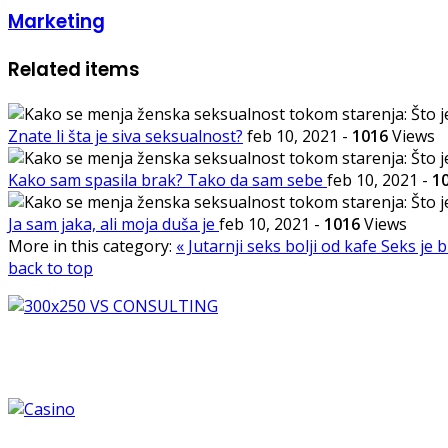
Marketing
Related items
Znate li šta je siva seksualnost?
feb 10, 2021
-
1016
Views
Kako sam spasila brak? Tako da sam sebe
feb 10, 2021
-
1
Ja sam jaka, ali moja duša je
feb 10, 2021
-
1016
Views
More in this category:
« Jutarnji seks bolji od kafe
Seks je bi
back to top