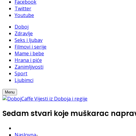
Facebook
Twitter
Youtube
Doboj
Zdravlje
Seks i ljubav
Filmovi i serije
Mame i bebe
Hrana i piće
Zanimljivosti
Sport
Ljubimci
Menu
Sedam stvari koje muškarac napravi 
Naslovna
-