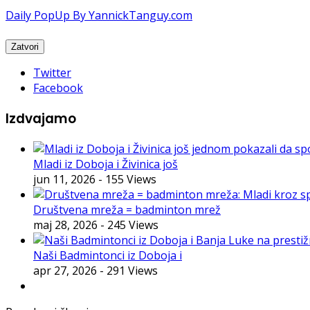
Daily PopUp By YannickTanguy.com
Twitter
Facebook
Izdvajamo
Mladi iz Doboja i Živinica još
jun 11, 2026
- 155 Views
Društvena mreža = badminton mrež
maj 28, 2026
- 245 Views
Naši Badmintonci iz Doboja i
apr 27, 2026
- 291 Views