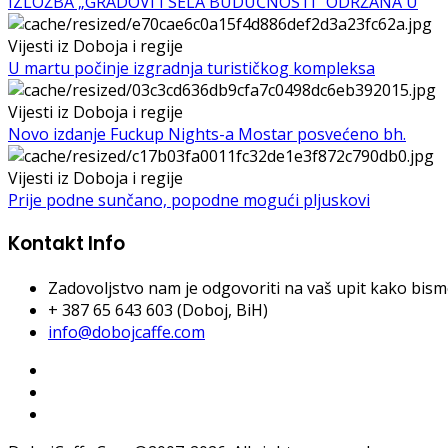
IZLOŽBA „GRADOVI I SELA BUDUĆNOSTI“ ODRŽANA U
Vijesti iz Doboja i regije
U martu počinje izgradnja turističkog kompleksa
Vijesti iz Doboja i regije
Novo izdanje Fuckup Nights-a Mostar posvećeno bh.
Vijesti iz Doboja i regije
Prije podne sunčano, popodne mogući pljuskovi
Kontakt Info
Zadovoljstvo nam je odgovoriti na vaš upit kako bismo 
+ 387 65 643 603 (Doboj, BiH)
info@dobojcaffe.com