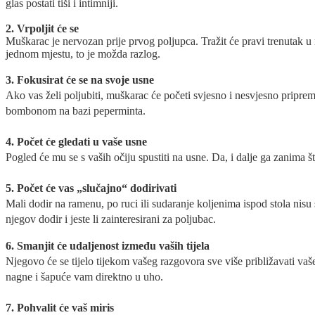
glas postati tiši i intimniji.
2. Vrpoljit će se
Muškarac je nervozan prije prvog poljupca. Tražit će pravi trenutak u
jednom mjestu, to je možda razlog.
3. Fokusirat će se na svoje usne
Ako vas želi poljubiti, muškarac će početi svjesno i nesvjesno pripre
bombonom na bazi peperminta.
4. Počet će gledati u vaše usne
Pogled će mu se s vaših očiju spustiti na usne. Da, i dalje ga zanima št
5. Počet će vas „slučajno“ dodirivati
Mali dodir na ramenu, po ruci ili sudaranje koljenima ispod stola nisu s
njegov dodir i jeste li zainteresirani za poljubac.
6. Smanjit će udaljenost između vaših tijela
Njegovo će se tijelo tijekom vašeg razgovora sve više približavati vaš
nagne i šapuće vam direktno u uho.
7. Pohvalit će vaš miris