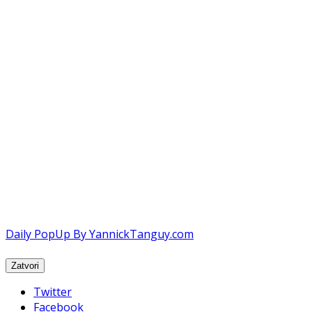
Daily PopUp By YannickTanguy.com
Twitter
Facebook