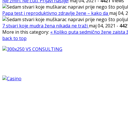
Ne žmiri. Ne ćuti. Prijavi nasilje!
maj 04, 2021
-
4421
Views
Papa test i reproduktivno zdravlje žene – kako da
maj 04, 
7 stvari koje mudra žena nikada ne traži
maj 04, 2021
-
442
More in this category:
« Koliko puta sedmično žene zaista 
back to top