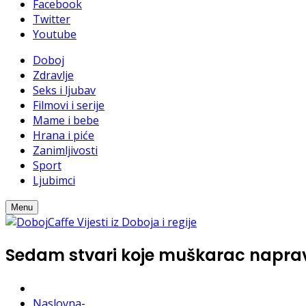
Facebook
Twitter
Youtube
Doboj
Zdravlje
Seks i ljubav
Filmovi i serije
Mame i bebe
Hrana i piće
Zanimljivosti
Sport
Ljubimci
Menu
Sedam stvari koje muškarac napravi 
Naslovna
-