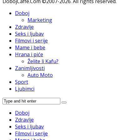
DobojCaffe.Com ©2007-2026. All rights reserved.
Doboj
Marketing
Zdravlje
Seks i ljubav
Filmovi i serije
Mame i bebe
Hrana i piće
Želite li Kafu?
Zanimljivosti
Auto Moto
Sport
Ljubimci
Doboj
Zdravlje
Seks i ljubav
Filmovi i serije