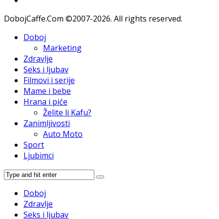
DobojCaffe.Com ©2007-2026. All rights reserved.
Doboj
Marketing
Zdravlje
Seks i ljubav
Filmovi i serije
Mame i bebe
Hrana i piće
Želite li Kafu?
Zanimljivosti
Auto Moto
Sport
Ljubimci
Doboj
Zdravlje
Seks i ljubav