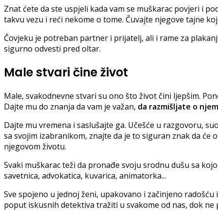
Znat ćete da ste uspjeli kada vam se muškarac povjeri i podi
takvu vezu i reći nekome o tome. Čuvajte njegove tajne koje
Čovjeku je potreban partner i prijatelj, ali i rame za plakan
sigurno odvesti pred oltar.
Male stvari čine život
Male, svakodnevne stvari su ono što život čini ljepšim. Po
Dajte mu do znanja da vam je važan,
da razmišljate o nje
Dajte mu vremena i saslušajte ga. Učešće u razgovoru, suos
sa svojim izabranikom, znajte da je to siguran znak da će 
njegovom životu.
Svaki muškarac teži da pronađe svoju srodnu dušu sa kojom 
savetnica, advokatica, kuvarica, animatorka...
Sve spojeno u jednoj ženi, upakovano i začinjeno radošću i
poput iskusnih detektiva tražiti u svakome od nas, dok ne 