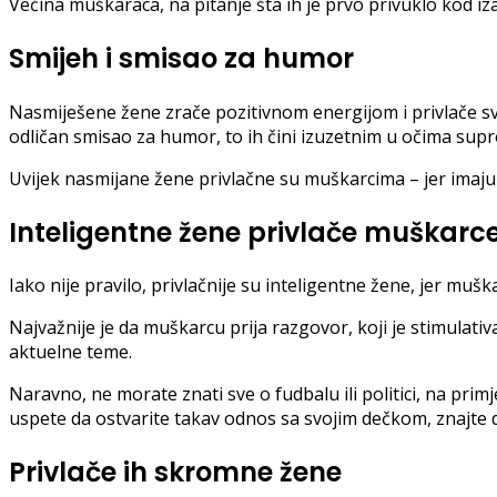
Većina muškaraca, na pitanje šta ih je prvo privuklo kod izab
Smijeh i smisao za humor
Nasmiješene žene zrače pozitivnom energijom i privlače sve
odličan smisao za humor, to ih čini izuzetnim u očima sup
Uvijek nasmijane žene privlačne su muškarcima – jer imaju 
Inteligentne žene privlače muškarc
Iako nije pravilo, privlačnije su inteligentne žene, jer muška
Najvažnije je da muškarcu prija razgovor, koji je stimulativ
aktuelne teme.
Naravno, ne morate znati sve o fudbalu ili politici, na pri
uspete da ostvarite takav odnos sa svojim dečkom, znajte 
Privlače ih skromne žene