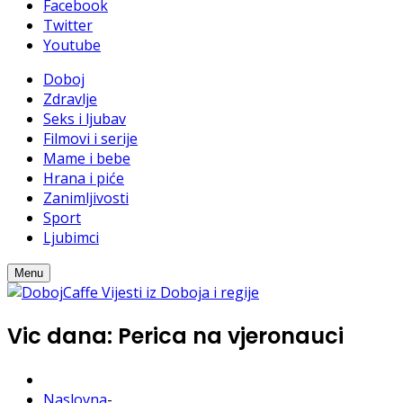
Facebook
Twitter
Youtube
Doboj
Zdravlje
Seks i ljubav
Filmovi i serije
Mame i bebe
Hrana i piće
Zanimljivosti
Sport
Ljubimci
Menu
Vic dana: Perica na vjeronauci
Naslovna
-