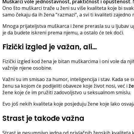
Muškarci vole jednostavnost, praktičnost i opuštenost
.
Ono što muškarci traže u ženi su više kvaliteta koje bi sva
samo čekaju da ih žena “razmazi”, a svi ti kvaliteti zajedno 
Mnoga prijateljstva muškarca i žene prerasla su u ljubav u
je da budete iskreni prema njemu, a ostalo će tek doći.
Fizički izgled je važan, ali…
Fizički izgled kod žena je bitan muškarcima i oni vole da nj
važnije njene osobine.
Važni su im smisao za humor, inteligencija i stav. Kada se
ženu sa kojom će podijeliti obaveze koje život nosi, već i
že
žene koje će im pružiti zadovoljstvo u seksualnom smislu.
Evo još nekih kvaliteta koje posjeduju žene koje lako osvaj
Strast je takođe važna
Strast je nesumnjivo jedna od privlačnih ženskih kvaliteta 