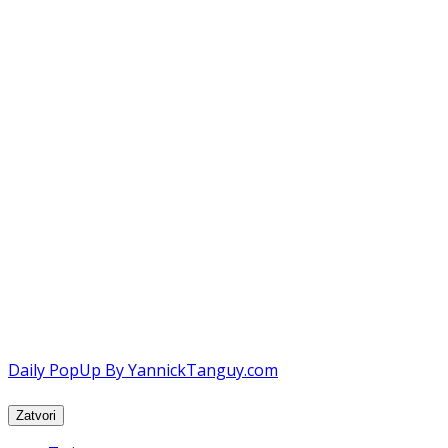
Daily PopUp By YannickTanguy.com