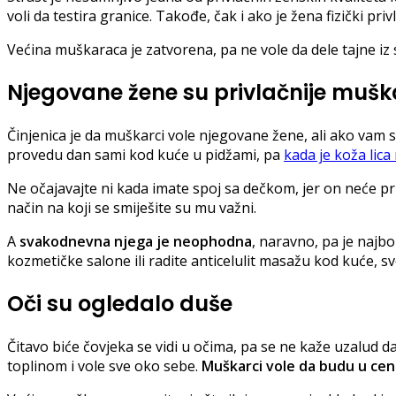
voli da testira granice. Takođe, čak i ako je žena fizički pri
Većina muškaraca je zatvorena, pa ne vole da dele tajne iz
Njegovane žene su privlačnije muš
Činjenica je da muškarci vole njegovane žene, ali ako vam s
provedu dan sami kod kuće u pidžami, pa
kada je koža lic
Ne očajavajte ni kada imate spoj sa dečkom, jer on neće prim
način na koji se smiješite su mu važni.
A
svakodnevna njega je neophodna
, naravno, pa je najbol
kozmetičke salone ili radite anticelulit masažu kod kuće, sv
Oči su ogledalo duše
Čitavo biće čovjeka se vidi u očima, pa se ne kaže uzalud d
toplinom i vole sve oko sebe.
Muškarci vole da budu u cen