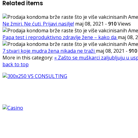
Related items
Ne žmiri. Ne ćuti. Prijavi nasilje!
maj 08, 2021
-
910
Views
Papa test i reproduktivno zdravlje žene – kako da
maj 08, 
7 stvari koje mudra žena nikada ne traži
maj 08, 2021
-
910
More in this category:
« Zašto se muškarci zaljubljuju u u
back to top