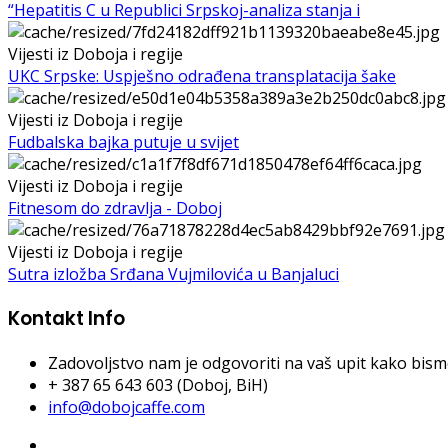
“Hepatitis C u Republici Srpskoj-analiza stanja i
Vijesti iz Doboja i regije
UKC Srpske: Uspješno odrađena transplatacija šake
Vijesti iz Doboja i regije
Fudbalska bajka putuje u svijet
Vijesti iz Doboja i regije
Fitnesom do zdravlja - Doboj
Vijesti iz Doboja i regije
Sutra izložba Srđana Vujmilovića u Banjaluci
Kontakt Info
Zadovoljstvo nam je odgovoriti na vaš upit kako bismo 
+ 387 65 643 603 (Doboj, BiH)
info@dobojcaffe.com