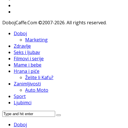
DobojCaffe.Com ©2007-2026. All rights reserved.
Doboj
Marketing
Zdravlje
Seks i ljubav
Filmovi i serije
Mame i bebe
Hrana i piće
Želite li Kafu?
Zanimljivosti
Auto Moto
Sport
Ljubimci
Doboj