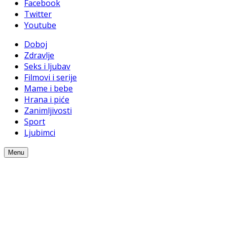
Facebook
Twitter
Youtube
Doboj
Zdravlje
Seks i ljubav
Filmovi i serije
Mame i bebe
Hrana i piće
Zanimljivosti
Sport
Ljubimci
Menu